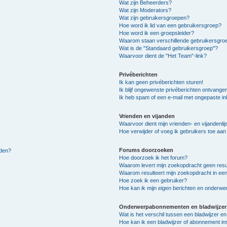
Wat zijn Beheerders?
Wat zijn Moderators?
Wat zijn gebruikersgroepen?
Hoe word ik lid van een gebruikersgroep?
Hoe word ik een groepsleider?
Waarom staan verschillende gebruikersgroe
Wat is de "Standaard gebruikersgroep"?
Waarvoor dient de "Het Team"-link?
Privéberichten
Ik kan geen privéberichten sturen!
Ik blijf ongewenste privéberichten ontvange
Ik heb spam of een e-mail met ongepaste i
Vrienden en vijanden
Waarvoor dient mijn vrienden- en vijandenlij
Hoe verwijder of voeg ik gebruikers toe aan m
Forums doorzoeken
lden?
Hoe doorzoek ik het forum?
Waarom levert mijn zoekopdracht geen resu
Waarom resulteert mijn zoekopdracht in een
Hoe zoek ik een gebruiker?
Hoe kan ik mijn eigen berichten en onderw
Onderwerpabonnementen en bladwijzer
Wat is het verschil tussen een bladwijzer 
Hoe kan ik een bladwijzer of abonnement in