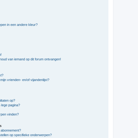
pen in een andere kleur?
n!
nhoud van iemand op dit forum ontvangen!
st?
ijn vrienden- en/of vijandenlijst?
ltaten op?
 lege pagina?
erpen vinden?
s
en abonnement?
stellen op specifieke onderwerpen?