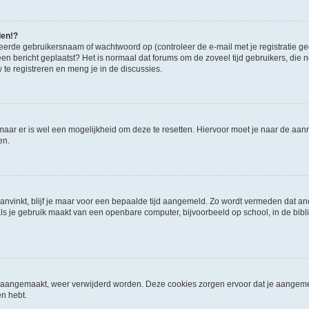
den!?
eerde gebruikersnaam of wachtwoord op (controleer de e-mail met je registratie g
it een bericht geplaatst? Het is normaal dat forums om de zoveel tijd gebruikers, di
e registreren en meng je in de discussies.
 maar er is wel een mogelijkheid om deze te resetten. Hiervoor moet je naar de a
en.
aanvinkt, blijf je maar voor een bepaalde tijd aangemeld. Zo wordt vermeden dat a
ls je gebruik maakt van een openbare computer, bijvoorbeeld op school, in de biblio
ijn aangemaakt, weer verwijderd worden. Deze cookies zorgen ervoor dat je aangem
en hebt.