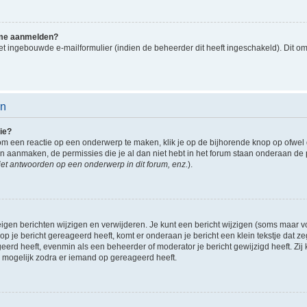
k me aanmelden?
t ingebouwde e-mailformulier (indien de beheerder dit heeft ingeschakeld). Dit o
en
ie?
om een reactie op een onderwerp te maken, klik je op de bijhorende knop op ofwe
an aanmaken, de permissies die je al dan niet hebt in het forum staan onderaan de
et antwoorden op een onderwerp in dit forum, enz.
).
eigen berichten wijzigen en verwijderen. Je kunt een bericht wijzigen (soms maar voo
p je bericht gereageerd heeft, komt er onderaan je bericht een klein tekstje dat ze
ageerd heeft, evenmin als een beheerder of moderator je bericht gewijzigd heeft. 
r mogelijk zodra er iemand op gereageerd heeft.