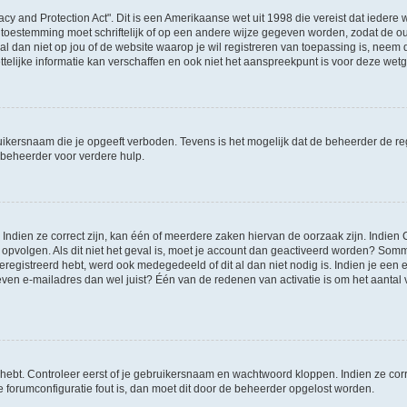
acy and Protection Act". Dit is een Amerikaanse wet uit 1998 die vereist dat ieder
 toestemming moet schriftelijk of op een andere wijze gegeven worden, zodat de 
et al dan niet op jou of de website waarop je wil registreren van toepassing is, nee
lijke informatie kan verschaffen en ook niet het aanspreekpunt is voor deze wetge
ikersnaam die je opgeeft verboden. Tevens is het mogelijk dat de beheerder de regi
beheerder voor verdere hulp.
ndien ze correct zijn, kan één of meerdere zaken hiervan de oorzaak zijn. Indien C
es opvolgen. Als dit niet het geval is, moet je account dan geactiveerd worden? S
geregistreerd hebt, werd ook medegedeeld of dit al dan niet nodig is. Indien je een
ven e-mailadres dan wel juist? Één van de redenen van activatie is om het aantal va
 hebt. Controleer eerst of je gebruikersnaam en wachtwoord kloppen. Indien ze cor
 de forumconfiguratie fout is, dan moet dit door de beheerder opgelost worden.