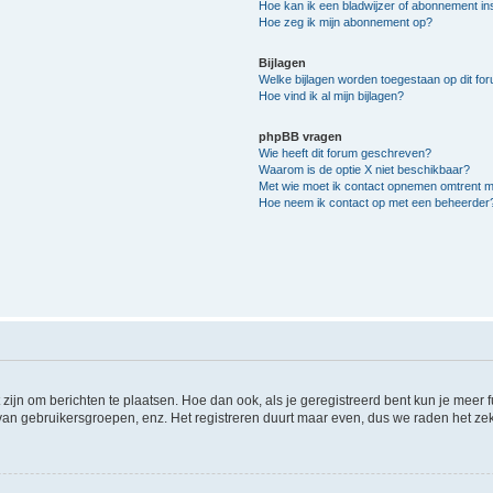
Hoe kan ik een bladwijzer of abonnement ins
Hoe zeg ik mijn abonnement op?
Bijlagen
Welke bijlagen worden toegestaan op dit fo
Hoe vind ik al mijn bijlagen?
phpBB vragen
Wie heeft dit forum geschreven?
Waarom is de optie X niet beschikbaar?
Met wie moet ik contact opnemen omtrent mis
Hoe neem ik contact op met een beheerder
 zijn om berichten te plaatsen. Hoe dan ook, als je geregistreerd bent kun je meer
 van gebruikersgroepen, enz. Het registreren duurt maar even, dus we raden het ze