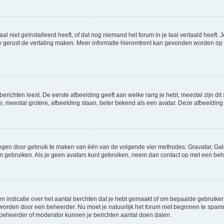
niet geïnstalleerd heeft, of dat nog niemand het forum in je taal vertaald heeft. Je
ag je gerust de vertaling maken. Meer informatie hieromtrent kan gevonden worden o
richten leest. De eerste afbeelding geeft aan welke rang je hebt, meestal zijn dit 
e, meestal grotere, afbeelding staan, beter bekend als een avatar. Deze afbeelding 
oegen door gebruik te maken van één van de volgende vier methodes: Gravatar, Gale
n gebruiken. Als je geen avatars kunt gebruiken, neem dan contact op met een beh
indicatie over het aantal berchten dat je hebt gemaakt of om bepaalde gebruikers 
d worden door een beheerder. Nu moet je natuurlijk het forum niet beginnen te sp
en beheerder of moderator kunnen je berichten aantal doen dalen.