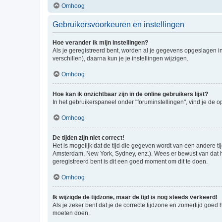
Omhoog
Gebruikersvoorkeuren en instellingen
Hoe verander ik mijn instellingen?
Als je geregistreerd bent, worden al je gegevens opgeslagen i
verschillen), daarna kun je je instellingen wijzigen.
Omhoog
Hoe kan ik onzichtbaar zijn in de online gebruikers lijst?
In het gebruikerspaneel onder "foruminstellingen", vind je de o
Omhoog
De tijden zijn niet correct!
Het is mogelijk dat de tijd die gegeven wordt van een andere ti
Amsterdam, New York, Sydney, enz.). Wees er bewust van dat he
geregistreerd bent is dit een goed moment om dit te doen.
Omhoog
Ik wijzigde de tijdzone, maar de tijd is nog steeds verkeerd!
Als je zeker bent dat je de correcte tijdzone en zomertijd goed
moeten doen.