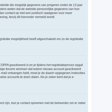
e website die mogelijk gegevens van jongeren onder de 13 jaar
ouders weten dat de website persoonlijke gegevens van hun
m dan contact op met een juridisch raadgever voor meer
ving, tenzij dit hieronder vermeld wordt.
stratie mogelijkheid heeft uitgeschakeld om zo de registratie
OPPA geactiveerd is en je tijdens het registratieproces opgaf
ommige forums vereisen dat iedere nieuwe account geactiveerd
 e-mail ontvangen hebt, moet je de daarin opgegeven instructies
lse accounts te doen dalen. Als je zeker bent dat je e-
rect zijn, kun je contact opnemen met de beheerder om er zeker