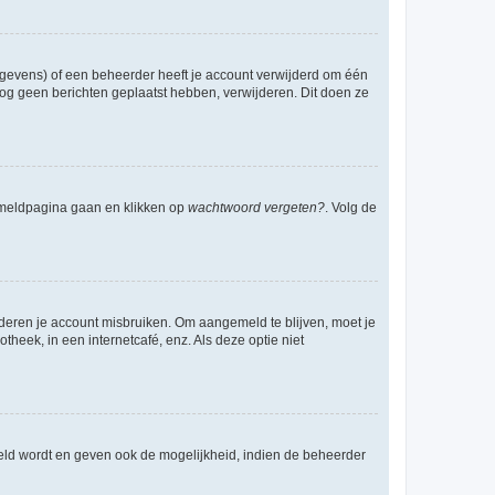
egevens) of een beheerder heeft je account verwijderd om één
e nog geen berichten geplaatst hebben, verwijderen. Dit doen ze
anmeldpagina gaan en klikken op
wachtwoord vergeten?
. Volg de
nderen je account misbruiken. Om aangemeld te blijven, moet je
theek, in een internetcafé, enz. Als deze optie niet
eld wordt en geven ook de mogelijkheid, indien de beheerder