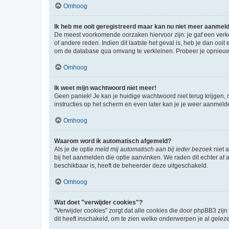
Omhoog
Ik heb me ooit geregistreerd maar kan nu niet meer aanmel
De meest voorkomende oorzaken hiervoor zijn: je gaf een verk
of andere reden. Indien dit laatste het geval is, heb je dan oo
om de database qua omvang te verkleinen. Probeer je opnieuw t
Omhoog
Ik weet mijn wachtwoord niet meer!
Geen paniek! Je kan je huidige wachtwoord niet terug krijgen,
instructies op het scherm en even later kan je je weer aanmeld
Omhoog
Waarom word ik automatisch afgemeld?
Als je de optie
meld mij automatisch aan bij ieder bezoek
niet 
bij het aanmelden die optie aanvinken. We raden dit echter af a
beschikbaar is, heeft de beheerder deze uitgeschakeld.
Omhoog
Wat doet "verwijder cookies"?
"Verwijder cookies" zorgt dat alle cookies die door phpBB3 z
dit heeft inschakeld, om te zien welke onderwerpen je al gelez