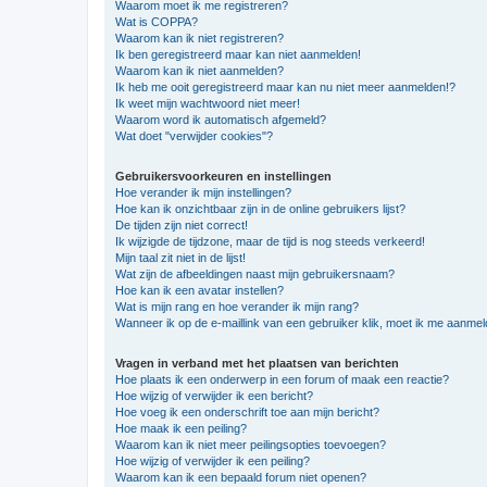
Waarom moet ik me registreren?
Wat is COPPA?
Waarom kan ik niet registreren?
Ik ben geregistreerd maar kan niet aanmelden!
Waarom kan ik niet aanmelden?
Ik heb me ooit geregistreerd maar kan nu niet meer aanmelden!?
Ik weet mijn wachtwoord niet meer!
Waarom word ik automatisch afgemeld?
Wat doet "verwijder cookies"?
Gebruikersvoorkeuren en instellingen
Hoe verander ik mijn instellingen?
Hoe kan ik onzichtbaar zijn in de online gebruikers lijst?
De tijden zijn niet correct!
Ik wijzigde de tijdzone, maar de tijd is nog steeds verkeerd!
Mijn taal zit niet in de lijst!
Wat zijn de afbeeldingen naast mijn gebruikersnaam?
Hoe kan ik een avatar instellen?
Wat is mijn rang en hoe verander ik mijn rang?
Wanneer ik op de e-maillink van een gebruiker klik, moet ik me aanme
Vragen in verband met het plaatsen van berichten
Hoe plaats ik een onderwerp in een forum of maak een reactie?
Hoe wijzig of verwijder ik een bericht?
Hoe voeg ik een onderschrift toe aan mijn bericht?
Hoe maak ik een peiling?
Waarom kan ik niet meer peilingsopties toevoegen?
Hoe wijzig of verwijder ik een peiling?
Waarom kan ik een bepaald forum niet openen?