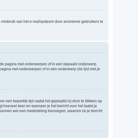
m misbruik van het e-mailsysteem door anonieme gebruikers te
l de pagina met onderwerpen of in een bepaald onderwerp.
 pagina met onderwerpen of in een onderwerp (de lijst met
je
r een beperkte tijd nadat het geplaatst is) door te klikken op
gt hoeveel keer en wanneer je het bericht voor het laatst je
Zij kunnen wel een mededeling toevoegen, waarom ze je bericht