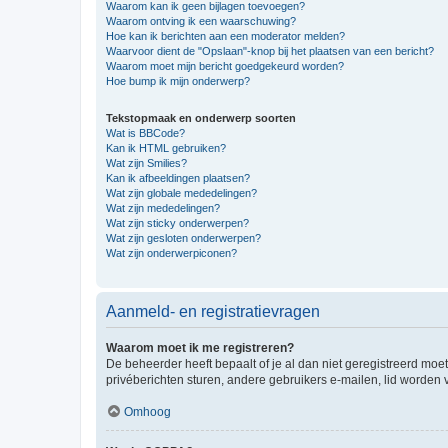
Waarom kan ik geen bijlagen toevoegen?
Waarom ontving ik een waarschuwing?
Hoe kan ik berichten aan een moderator melden?
Waarvoor dient de "Opslaan"-knop bij het plaatsen van een bericht?
Waarom moet mijn bericht goedgekeurd worden?
Hoe bump ik mijn onderwerp?
Tekstopmaak en onderwerp soorten
Wat is BBCode?
Kan ik HTML gebruiken?
Wat zijn Smilies?
Kan ik afbeeldingen plaatsen?
Wat zijn globale mededelingen?
Wat zijn mededelingen?
Wat zijn sticky onderwerpen?
Wat zijn gesloten onderwerpen?
Wat zijn onderwerpiconen?
Aanmeld- en registratievragen
Waarom moet ik me registreren?
De beheerder heeft bepaalt of je al dan niet geregistreerd moet
privéberichten sturen, andere gebruikers e-mailen, lid worden
Omhoog