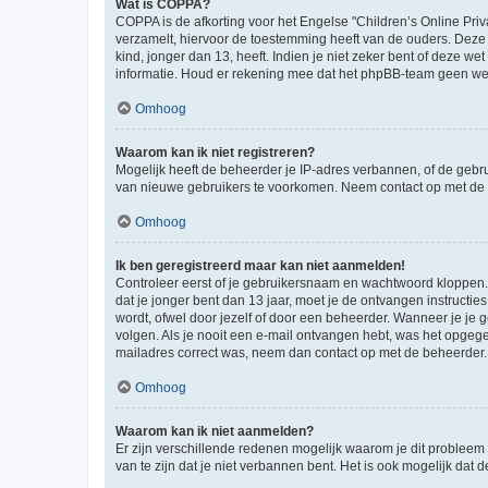
Wat is COPPA?
COPPA is de afkorting voor het Engelse "Children’s Online Priv
verzamelt, hiervoor de toestemming heeft van de ouders. Deze
kind, jonger dan 13, heeft. Indien je niet zeker bent of deze w
informatie. Houd er rekening mee dat het phpBB-team geen wette
Omhoog
Waarom kan ik niet registreren?
Mogelijk heeft de beheerder je IP-adres verbannen, of de gebru
van nieuwe gebruikers te voorkomen. Neem contact op met de 
Omhoog
Ik ben geregistreerd maar kan niet aanmelden!
Controleer eerst of je gebruikersnaam en wachtwoord kloppen. I
dat je jonger bent dan 13 jaar, moet je de ontvangen instructi
wordt, ofwel door jezelf of door een beheerder. Wanneer je je 
volgen. Als je nooit een e-mail ontvangen hebt, was het opgege
mailadres correct was, neem dan contact op met de beheerder.
Omhoog
Waarom kan ik niet aanmelden?
Er zijn verschillende redenen mogelijk waarom je dit probleem
van te zijn dat je niet verbannen bent. Het is ook mogelijk dat