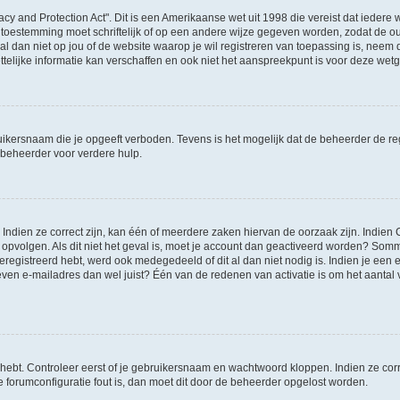
acy and Protection Act". Dit is een Amerikaanse wet uit 1998 die vereist dat ieder
 toestemming moet schriftelijk of op een andere wijze gegeven worden, zodat de 
et al dan niet op jou of de website waarop je wil registreren van toepassing is, nee
lijke informatie kan verschaffen en ook niet het aanspreekpunt is voor deze wetge
ikersnaam die je opgeeft verboden. Tevens is het mogelijk dat de beheerder de regi
beheerder voor verdere hulp.
ndien ze correct zijn, kan één of meerdere zaken hiervan de oorzaak zijn. Indien C
es opvolgen. Als dit niet het geval is, moet je account dan geactiveerd worden? S
geregistreerd hebt, werd ook medegedeeld of dit al dan niet nodig is. Indien je een
ven e-mailadres dan wel juist? Één van de redenen van activatie is om het aantal va
 hebt. Controleer eerst of je gebruikersnaam en wachtwoord kloppen. Indien ze cor
 de forumconfiguratie fout is, dan moet dit door de beheerder opgelost worden.