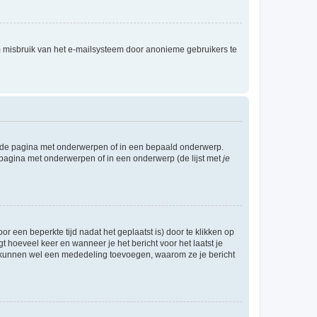
m misbruik van het e-mailsysteem door anonieme gebruikers te
l de pagina met onderwerpen of in een bepaald onderwerp.
 pagina met onderwerpen of in een onderwerp (de lijst met
je
r een beperkte tijd nadat het geplaatst is) door te klikken op
gt hoeveel keer en wanneer je het bericht voor het laatst je
Zij kunnen wel een mededeling toevoegen, waarom ze je bericht