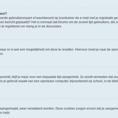
den!?
eerde gebruikersnaam of wachtwoord op (controleer de e-mail met je registratie g
it een bericht geplaatst? Het is normaal dat forums om de zoveel tijd gebruikers, di
e registreren en meng je in de discussies.
 maar er is wel een mogelijkheid om deze te resetten. Hiervoor moet je naar de a
en.
aanvinkt, blijf je maar voor een bepaalde tijd aangemeld. Zo wordt vermeden dat a
ls je gebruik maakt van een openbare computer, bijvoorbeeld op school, in de biblio
ijn aangemaakt, weer verwijderd worden. Deze cookies zorgen ervoor dat je aangem
en hebt.