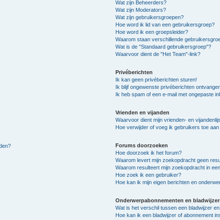
Wat zijn Beheerders?
Wat zijn Moderators?
Wat zijn gebruikersgroepen?
Hoe word ik lid van een gebruikersgroep?
Hoe word ik een groepsleider?
Waarom staan verschillende gebruikersgroe
Wat is de "Standaard gebruikersgroep"?
Waarvoor dient de "Het Team"-link?
Privéberichten
Ik kan geen privéberichten sturen!
Ik blijf ongewenste privéberichten ontvange
Ik heb spam of een e-mail met ongepaste i
Vrienden en vijanden
Waarvoor dient mijn vrienden- en vijandenlij
Hoe verwijder of voeg ik gebruikers toe aan m
Forums doorzoeken
lden?
Hoe doorzoek ik het forum?
Waarom levert mijn zoekopdracht geen resu
Waarom resulteert mijn zoekopdracht in een
Hoe zoek ik een gebruiker?
Hoe kan ik mijn eigen berichten en onderw
Onderwerpabonnementen en bladwijzer
Wat is het verschil tussen een bladwijzer 
Hoe kan ik een bladwijzer of abonnement in