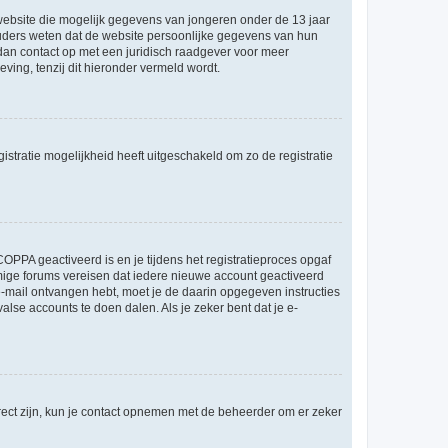
e website die mogelijk gegevens van jongeren onder de 13 jaar
ouders weten dat de website persoonlijke gegevens van hun
m dan contact op met een juridisch raadgever voor meer
ving, tenzij dit hieronder vermeld wordt.
stratie mogelijkheid heeft uitgeschakeld om zo de registratie
OPPA geactiveerd is en je tijdens het registratieproces opgaf
ommige forums vereisen dat iedere nieuwe account geactiveerd
 e-mail ontvangen hebt, moet je de daarin opgegeven instructies
lse accounts te doen dalen. Als je zeker bent dat je e-
rect zijn, kun je contact opnemen met de beheerder om er zeker