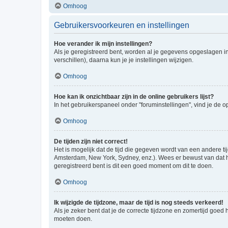
Omhoog
Gebruikersvoorkeuren en instellingen
Hoe verander ik mijn instellingen?
Als je geregistreerd bent, worden al je gegevens opgeslagen i
verschillen), daarna kun je je instellingen wijzigen.
Omhoog
Hoe kan ik onzichtbaar zijn in de online gebruikers lijst?
In het gebruikerspaneel onder "foruminstellingen", vind je de o
Omhoog
De tijden zijn niet correct!
Het is mogelijk dat de tijd die gegeven wordt van een andere ti
Amsterdam, New York, Sydney, enz.). Wees er bewust van dat he
geregistreerd bent is dit een goed moment om dit te doen.
Omhoog
Ik wijzigde de tijdzone, maar de tijd is nog steeds verkeerd!
Als je zeker bent dat je de correcte tijdzone en zomertijd goed
moeten doen.