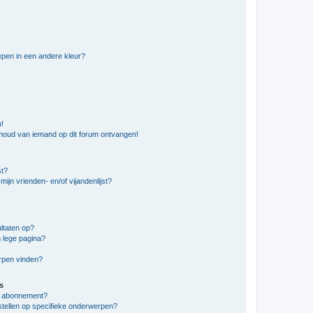
pen in een andere kleur?
n!
nhoud van iemand op dit forum ontvangen!
st?
ijn vrienden- en/of vijandenlijst?
ltaten op?
 lege pagina?
erpen vinden?
s
en abonnement?
stellen op specifieke onderwerpen?