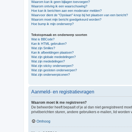
Waarom kan ik geen bijlagen toevoegen?
Waarom ontving ik een waarschuwing?
Hoe kan ik berichten aan een moderator melden?
Waarvoor dient de "Opslaan"-knop bij het plaatsen van een bericht?
Waarom moet mijn bericht goedgekeurd worden?
Hoe bump ik mijn onderwerp?
Tekstopmaak en onderwerp soorten
Wat is BBCode?
Kan ik HTML gebruiken?
Wat zijn Smilies?
Kan ik afbeeldingen plaatsen?
Wat zijn globale mededelingen?
Wat zijn mededelingen?
Wat zijn sticky onderwerpen?
Wat zijn gesloten onderwerpen?
Wat zijn onderwerpiconen?
Aanmeld- en registratievragen
Waarom moet ik me registreren?
De beheerder heeft bepaalt of je al dan niet geregistreerd moet
privéberichten sturen, andere gebruikers e-mailen, lid worden
Omhoog