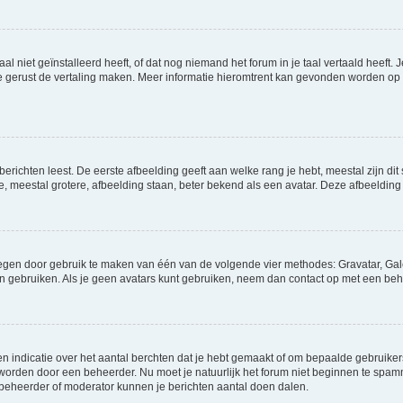
niet geïnstalleerd heeft, of dat nog niemand het forum in je taal vertaald heeft. Je
ag je gerust de vertaling maken. Meer informatie hieromtrent kan gevonden worden o
richten leest. De eerste afbeelding geeft aan welke rang je hebt, meestal zijn dit 
e, meestal grotere, afbeelding staan, beter bekend als een avatar. Deze afbeelding 
oegen door gebruik te maken van één van de volgende vier methodes: Gravatar, Gale
n gebruiken. Als je geen avatars kunt gebruiken, neem dan contact op met een beh
indicatie over het aantal berchten dat je hebt gemaakt of om bepaalde gebruikers 
d worden door een beheerder. Nu moet je natuurlijk het forum niet beginnen te sp
en beheerder of moderator kunnen je berichten aantal doen dalen.