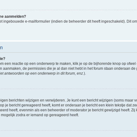
k me aanmelden?
t ingebouwde e-mailformulier (indien de beheerder dit heeft ingeschakeld). Dit o
en
ie?
om een reactie op een onderwerp te maken, klik je op de bijhorende knop op ofwe
an aanmaken, de permissies die je al dan niet hebt in het forum staan onderaan de
et antwoorden op een onderwerp in dit forum, enz.
).
eigen berichten wijzigen en verwijderen. Je kunt een bericht wijzigen (soms maar voo
p je bericht gereageerd heeft, komt er onderaan je bericht een klein tekstje dat ze
ageerd heeft, evenmin als een beheerder of moderator je bericht gewijzigd heeft. 
r mogelijk zodra er iemand op gereageerd heeft.