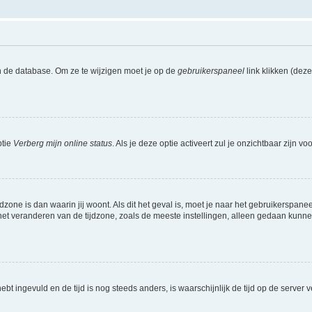
n de database. Om ze te wijzigen moet je op de
gebruikerspaneel
link klikken (dez
ptie
Verberg mijn online status
. Als je deze optie activeert zul je onzichtbaar zijn 
jdzone is dan waarin jij woont. Als dit het geval is, moet je naar het gebruikerspan
t veranderen van de tijdzone, zoals de meeste instellingen, alleen gedaan kunnen
 hebt ingevuld en de tijd is nog steeds anders, is waarschijnlijk de tijd op de serv