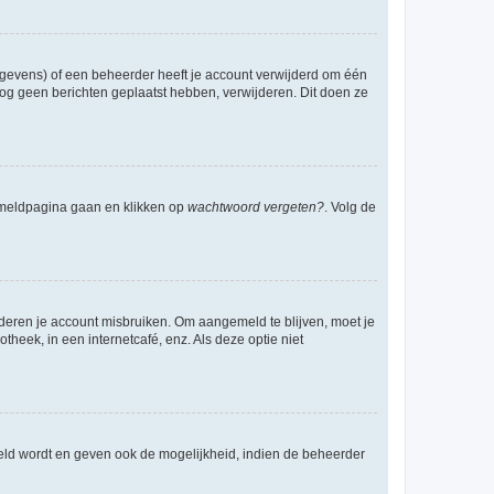
egevens) of een beheerder heeft je account verwijderd om één
e nog geen berichten geplaatst hebben, verwijderen. Dit doen ze
anmeldpagina gaan en klikken op
wachtwoord vergeten?
. Volg de
nderen je account misbruiken. Om aangemeld te blijven, moet je
theek, in een internetcafé, enz. Als deze optie niet
eld wordt en geven ook de mogelijkheid, indien de beheerder