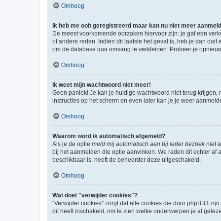
Omhoog
Ik heb me ooit geregistreerd maar kan nu niet meer aanmel
De meest voorkomende oorzaken hiervoor zijn: je gaf een verk
of andere reden. Indien dit laatste het geval is, heb je dan oo
om de database qua omvang te verkleinen. Probeer je opnieuw t
Omhoog
Ik weet mijn wachtwoord niet meer!
Geen paniek! Je kan je huidige wachtwoord niet terug krijgen,
instructies op het scherm en even later kan je je weer aanmeld
Omhoog
Waarom word ik automatisch afgemeld?
Als je de optie
meld mij automatisch aan bij ieder bezoek
niet 
bij het aanmelden die optie aanvinken. We raden dit echter af a
beschikbaar is, heeft de beheerder deze uitgeschakeld.
Omhoog
Wat doet "verwijder cookies"?
"Verwijder cookies" zorgt dat alle cookies die door phpBB3 z
dit heeft inschakeld, om te zien welke onderwerpen je al gelez