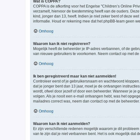
Wat is COPPA?
COPPA is de afkorting voor het Engelse "Children’s Online Priv
verzamelt, hiervoor de toestemming heeft van de ouders. Deze
kind, jonger dan 13, heeft. Indien je niet zeker bent of deze w
informatie. Houd er rekening mee dat het phpBB-team geen wette
Omhoog
Waarom kan ik niet registreren?
Mogelijk heeft de beheerder je IP-adres verbannen, of de gebru
van nieuwe gebruikers te voorkomen. Neem contact op met de 
Omhoog
Ik ben geregistreerd maar kan niet aanmelden!
Controleer eerst of je gebruikersnaam en wachtwoord kloppen. I
dat je jonger bent dan 13 jaar, moet je de ontvangen instructi
wordt, ofwel door jezelf of door een beheerder. Wanneer je je 
volgen. Als je nooit een e-mail ontvangen hebt, was het opgege
mailadres correct was, neem dan contact op met de beheerder.
Omhoog
Waarom kan ik niet aanmelden?
Er zijn verschillende redenen mogelijk waarom je dit probleem
van te zijn dat je niet verbannen bent. Het is ook mogelijk dat