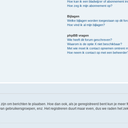
Hoe kan ik een bladwijzer of abonnement ins
Hoe zeg ik mijn abonnement op?
Bijlagen
Welke bijlagen worden toegestaan op dit fo
Hoe vind ik al mijn bijlagen?
phpBB vragen
Wie heeft dit forum geschreven?
Waarom is de optie X niet beschikbaar?
Met wie moet ik contact opnemen omtrent mis
Hoe neem ik contact op met een beheerder
 zijn om berichten te plaatsen. Hoe dan ook, als je geregistreerd bent kun je meer
 van gebruikersgroepen, enz. Het registreren duurt maar even, dus we raden het ze