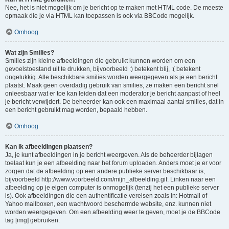
Nee, het is niet mogelijk om je bericht op te maken met HTML code. De meeste
opmaak die je via HTML kan toepassen is ook via BBCode mogelijk.
Omhoog
Wat zijn Smilies?
Smilies zijn kleine afbeeldingen die gebruikt kunnen worden om een
gevoelstoestand uit te drukken, bijvoorbeeld :) betekent blij, :( betekent
ongelukkig. Alle beschikbare smilies worden weergegeven als je een bericht
plaatst. Maak geen overdadig gebruik van smilies, ze maken een bericht snel
onleesbaar wat er toe kan leiden dat een moderator je bericht aanpast of heel
je bericht verwijdert. De beheerder kan ook een maximaal aantal smilies, dat in
een bericht gebruikt mag worden, bepaald hebben.
Omhoog
Kan ik afbeeldingen plaatsen?
Ja, je kunt afbeeldingen in je bericht weergeven. Als de beheerder bijlagen
toelaat kun je een afbeelding naar het forum uploaden. Anders moet je er voor
zorgen dat de afbeelding op een andere publieke server beschikbaar is,
bijvoorbeeld http://www.voorbeeld.com/mijn_afbeelding.gif. Linken naar een
afbeelding op je eigen computer is onmogelijk (tenzij het een publieke server
is). Ook afbeeldingen die een authentificatie vereisen zoals in: Hotmail of
Yahoo mailboxen, een wachtwoord beschermde website, enz. kunnen niet
worden weergegeven. Om een afbeelding weer te geven, moet je de BBCode
tag [img] gebruiken.