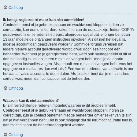
Omhoog
Ik ben geregistreerd maar kan niet aanmelden!
Controleer eerst of je gebruikersnaam en wachtwoord kloppen. Indien ze
correct zijn, kan één of meerdere zaken hiervan de oorzaak zijn. Indien COPPA
geactiveerd is en je tijdens het registratieproces opgaf dat je jonger bent dan
13 jaar, moet je de ontvangen instructies opvolgen. Als dit niet het geval is,
moet je account dan geactiveerd worden? Sommige forums vereisen dat
iedere nieuwe account geactiveerd wordt, ofwel door jezelf of door een
beheerder. Wanneer je je geregistreerd hebt, werd ook medegedeeld of dit al
dan niet nodig is. Indien je een e-mail ontvangen hebt, moet je de daarin
opgegeven instructies volgen. Als je nooit een e-mail ontvangen hebt, was het
opgegeven e-mailadres dan wel juist? Één van de redenen van activatie is om
het aantal valse accounts te doen dalen. Als je zeker bent dat je e-mailadres
correct was, neem dan contact op met de beheerder.
Omhoog
Waarom kan ik niet aanmelden?
Er zijn verschillende redenen mogelijk waarom je dit probleem hebt.
Controleer eerst of je gebruikersnaam en wachtwoord kloppen. Indien ze
correct zijn, kun je contact opnemen met de beheerder om er zeker van te zijn
dat je niet verbannen bent. Het is ook mogelijk dat de forumconfiguratie fout is,
dan moet dit door de beheerder opgelost worden.
Omhoog