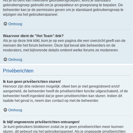
Als je lid bent van meerdere gebruikersgroepen, word je standaard
gebruikersgroep gebruikt om je groepskleur en groepsrang te bepalen. De
beheerder kan je de permissies geven om je standaard gebruikersgroep te
wijzigen via het gebruikerspaneel.
Omhoog
Waarvoor dient de "Het Team"-link?
Als je op deze link klikt, kom je op een pagina die een overzicht geeft van de
mensen die het forum beheren. Deze lijst bevat alle beheerders en de
moderators, met bijhorende details omtrent welke forums ze modereren.
Omhoog
Privéberichten
Ik kan geen privéberichten sturen!
Hiervoor zijn drie redenen mogelijk: ofwel ben je niet geregistreerd en/of
aangemeld, de beheerder heeft de privéberichten functie uitgeschakeld, of de
beheerder heeft ingesteld dat je geen privéberichten kan sturen. Indien dit
laatste het geval is, neem dan contact op met de beheerder.
Omhoog
Ik blijf ongewenste privéberichten ontvangen!
Je kunt gebruikers blokkeren zodat ze je geen privéberichten meer kunnen
sturen, dit gebeurt via het gebruikerspaneel. Als je ongepaste privéberichten