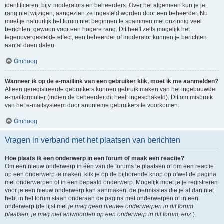
identificeren, bijv. moderators en beheerders. Over het algemeen kun je je
rang niet wijzigen, aangezien ze ingesteld worden door een beheerder. Nu
moet je natuurlijk het forum niet beginnen te spammen met onzinnig veel
berichten, gewoon voor een hogere rang. Dit heeft zelfs mogelijk het
tegenovergestelde effect, een beheerder of moderator kunnen je berichten
aantal doen dalen.
Omhoog
Wanneer ik op de e-maillink van een gebruiker klik, moet ik me aanmelden?
Alleen geregistreerde gebruikers kunnen gebruik maken van het ingebouwde
e-mailformulier (indien de beheerder dit heeft ingeschakeld). Dit om misbruik
van het e-mailsysteem door anonieme gebruikers te voorkomen.
Omhoog
Vragen in verband met het plaatsen van berichten
Hoe plaats ik een onderwerp in een forum of maak een reactie?
Om een nieuw onderwerp in één van de forums te plaatsen of om een reactie
op een onderwerp te maken, klik je op de bijhorende knop op ofwel de pagina
met onderwerpen of in een bepaald onderwerp. Mogelijk moet je je registreren
voor je een nieuw onderwerp kan aanmaken, de permissies die je al dan niet
hebt in het forum staan onderaan de pagina met onderwerpen of in een
onderwerp (de lijst met
je mag geen nieuwe onderwerpen in dit forum
plaatsen, je mag niet antwoorden op een onderwerp in dit forum, enz.
).