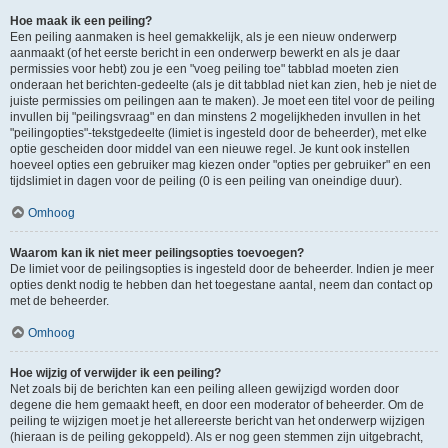
Hoe maak ik een peiling?
Een peiling aanmaken is heel gemakkelijk, als je een nieuw onderwerp
aanmaakt (of het eerste bericht in een onderwerp bewerkt en als je daar
permissies voor hebt) zou je een "voeg peiling toe" tabblad moeten zien
onderaan het berichten-gedeelte (als je dit tabblad niet kan zien, heb je niet de
juiste permissies om peilingen aan te maken). Je moet een titel voor de peiling
invullen bij "peilingsvraag" en dan minstens 2 mogelijkheden invullen in het
"peilingopties"-tekstgedeelte (limiet is ingesteld door de beheerder), met elke
optie gescheiden door middel van een nieuwe regel. Je kunt ook instellen
hoeveel opties een gebruiker mag kiezen onder "opties per gebruiker" en een
tijdslimiet in dagen voor de peiling (0 is een peiling van oneindige duur).
Omhoog
Waarom kan ik niet meer peilingsopties toevoegen?
De limiet voor de peilingsopties is ingesteld door de beheerder. Indien je meer
opties denkt nodig te hebben dan het toegestane aantal, neem dan contact op
met de beheerder.
Omhoog
Hoe wijzig of verwijder ik een peiling?
Net zoals bij de berichten kan een peiling alleen gewijzigd worden door
degene die hem gemaakt heeft, en door een moderator of beheerder. Om de
peiling te wijzigen moet je het allereerste bericht van het onderwerp wijzigen
(hieraan is de peiling gekoppeld). Als er nog geen stemmen zijn uitgebracht,