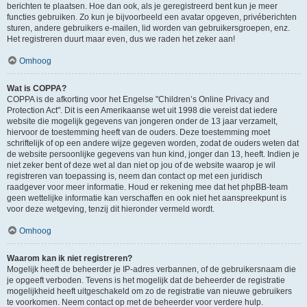
berichten te plaatsen. Hoe dan ook, als je geregistreerd bent kun je meer
functies gebruiken. Zo kun je bijvoorbeeld een avatar opgeven, privéberichten
sturen, andere gebruikers e-mailen, lid worden van gebruikersgroepen, enz.
Het registreren duurt maar even, dus we raden het zeker aan!
Omhoog
Wat is COPPA?
COPPA is de afkorting voor het Engelse "Children’s Online Privacy and
Protection Act". Dit is een Amerikaanse wet uit 1998 die vereist dat iedere
website die mogelijk gegevens van jongeren onder de 13 jaar verzamelt,
hiervoor de toestemming heeft van de ouders. Deze toestemming moet
schriftelijk of op een andere wijze gegeven worden, zodat de ouders weten dat
de website persoonlijke gegevens van hun kind, jonger dan 13, heeft. Indien je
niet zeker bent of deze wet al dan niet op jou of de website waarop je wil
registreren van toepassing is, neem dan contact op met een juridisch
raadgever voor meer informatie. Houd er rekening mee dat het phpBB-team
geen wettelijke informatie kan verschaffen en ook niet het aanspreekpunt is
voor deze wetgeving, tenzij dit hieronder vermeld wordt.
Omhoog
Waarom kan ik niet registreren?
Mogelijk heeft de beheerder je IP-adres verbannen, of de gebruikersnaam die
je opgeeft verboden. Tevens is het mogelijk dat de beheerder de registratie
mogelijkheid heeft uitgeschakeld om zo de registratie van nieuwe gebruikers
te voorkomen. Neem contact op met de beheerder voor verdere hulp.