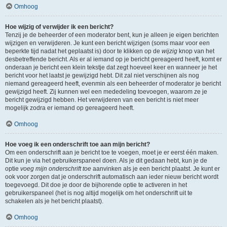
Omhoog
Hoe wijzig of verwijder ik een bericht?
Tenzij je de beheerder of een moderator bent, kun je alleen je eigen berichten
wijzigen en verwijderen. Je kunt een bericht wijzigen (soms maar voor een
beperkte tijd nadat het geplaatst is) door te klikken op de
wijzig
knop van het
desbetreffende bericht. Als er al iemand op je bericht gereageerd heeft, komt er
onderaan je bericht een klein tekstje dat zegt hoeveel keer en wanneer je het
bericht voor het laatst je gewijzigd hebt. Dit zal niet verschijnen als nog
niemand gereageerd heeft, evenmin als een beheerder of moderator je bericht
gewijzigd heeft. Zij kunnen wel een mededeling toevoegen, waarom ze je
bericht gewijzigd hebben. Het verwijderen van een bericht is niet meer
mogelijk zodra er iemand op gereageerd heeft.
Omhoog
Hoe voeg ik een onderschrift toe aan mijn bericht?
Om een onderschrift aan je bericht toe te voegen, moet je er eerst één maken.
Dit kun je via het gebruikerspaneel doen. Als je dit gedaan hebt, kun je de
optie
voeg mijn onderschrift toe
aanvinken als je een bericht plaatst. Je kunt er
ook voor zorgen dat je onderschrift automatisch aan ieder nieuw bericht wordt
toegevoegd. Dit doe je door de bijhorende optie te activeren in het
gebruikerspaneel (het is nog altijd mogelijk om het onderschrift uit te
schakelen als je het bericht plaatst).
Omhoog