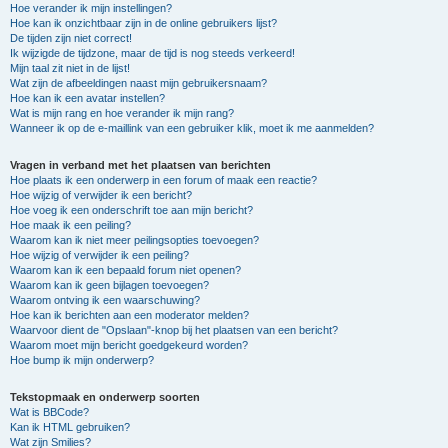
Hoe verander ik mijn instellingen?
Hoe kan ik onzichtbaar zijn in de online gebruikers lijst?
De tijden zijn niet correct!
Ik wijzigde de tijdzone, maar de tijd is nog steeds verkeerd!
Mijn taal zit niet in de lijst!
Wat zijn de afbeeldingen naast mijn gebruikersnaam?
Hoe kan ik een avatar instellen?
Wat is mijn rang en hoe verander ik mijn rang?
Wanneer ik op de e-maillink van een gebruiker klik, moet ik me aanmelden?
Vragen in verband met het plaatsen van berichten
Hoe plaats ik een onderwerp in een forum of maak een reactie?
Hoe wijzig of verwijder ik een bericht?
Hoe voeg ik een onderschrift toe aan mijn bericht?
Hoe maak ik een peiling?
Waarom kan ik niet meer peilingsopties toevoegen?
Hoe wijzig of verwijder ik een peiling?
Waarom kan ik een bepaald forum niet openen?
Waarom kan ik geen bijlagen toevoegen?
Waarom ontving ik een waarschuwing?
Hoe kan ik berichten aan een moderator melden?
Waarvoor dient de "Opslaan"-knop bij het plaatsen van een bericht?
Waarom moet mijn bericht goedgekeurd worden?
Hoe bump ik mijn onderwerp?
Tekstopmaak en onderwerp soorten
Wat is BBCode?
Kan ik HTML gebruiken?
Wat zijn Smilies?