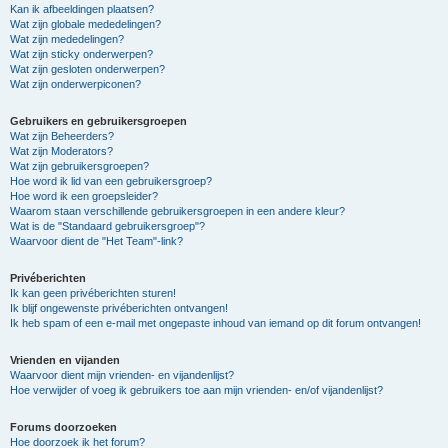
Kan ik afbeeldingen plaatsen?
Wat zijn globale mededelingen?
Wat zijn mededelingen?
Wat zijn sticky onderwerpen?
Wat zijn gesloten onderwerpen?
Wat zijn onderwerpiconen?
Gebruikers en gebruikersgroepen
Wat zijn Beheerders?
Wat zijn Moderators?
Wat zijn gebruikersgroepen?
Hoe word ik lid van een gebruikersgroep?
Hoe word ik een groepsleider?
Waarom staan verschillende gebruikersgroepen in een andere kleur?
Wat is de "Standaard gebruikersgroep"?
Waarvoor dient de "Het Team"-link?
Privéberichten
Ik kan geen privéberichten sturen!
Ik blijf ongewenste privéberichten ontvangen!
Ik heb spam of een e-mail met ongepaste inhoud van iemand op dit forum ontvangen!
Vrienden en vijanden
Waarvoor dient mijn vrienden- en vijandenlijst?
Hoe verwijder of voeg ik gebruikers toe aan mijn vrienden- en/of vijandenlijst?
Forums doorzoeken
Hoe doorzoek ik het forum?