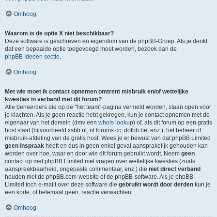
Omhoog
Waarom is de optie X niet beschikbaar?
Deze software is geschreven en eigendom van de phpBB-Groep. Als je denkt
dat een bepaalde optie toegevoegd moet worden, bezoek dan de
phpBB Ideeën sectie
.
Omhoog
Met wie moet ik contact opnemen omtrent misbruik en/of wettelijke
kwesties in verband met dit forum?
Alle beheerders die op de "het team"-pagina vermeld worden, staan open voor
je klachten. Als je geen reactie hebt gekregen, kun je contact opnemen met de
eigenaar van het domein (dmv een
whois lookup
) of, als dit forum op een gratis
host staat (bijvoorbeeld xsbb.nl, nl.forums.cc, dotbb.be, enz.), het beheer of
misbruik-afdeling van de gratis host. Wees je er bewust van dat phpBB Limited
geen inspraak
heeft en dus in geen enkel geval aansprakelijk gehouden kan
worden over hoe, waar en door wie dit forum gebruikt wordt. Neem
geen
contact op met phpBB Limited met vragen over wettelijke kwesties (zoals
aanspreekbaarheid, ongepaste commentaar, enz.) die
niet direct verband
houden met de phpBB.com-website of de phpBB-software. Als je phpBB
Limited toch e-mailt over deze software die
gebruikt wordt door derden
kun je
een korte, of helemaal geen, reactie verwachten.
Omhoog