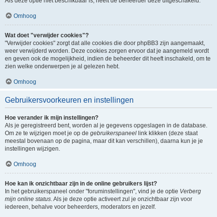
Als deze optie niet beschikbaar is, heeft de beheerder deze uitgeschakeld.
Omhoog
Wat doet "verwijder cookies"?
"Verwijder cookies" zorgt dat alle cookies die door phpBB3 zijn aangemaakt,
weer verwijderd worden. Deze cookies zorgen ervoor dat je aangemeld wordt
en geven ook de mogelijkheid, indien de beheerder dit heeft inschakeld, om te
zien welke onderwerpen je al gelezen hebt.
Omhoog
Gebruikersvoorkeuren en instellingen
Hoe verander ik mijn instellingen?
Als je geregistreerd bent, worden al je gegevens opgeslagen in de database.
Om ze te wijzigen moet je op de
gebruikerspaneel
link klikken (deze staat
meestal bovenaan op de pagina, maar dit kan verschillen), daarna kun je je
instellingen wijzigen.
Omhoog
Hoe kan ik onzichtbaar zijn in de online gebruikers lijst?
In het gebruikerspaneel onder "foruminstellingen", vind je de optie
Verberg
mijn online status
. Als je deze optie activeert zul je onzichtbaar zijn voor
iedereen, behalve voor beheerders, moderators en jezelf.