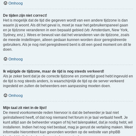
Omhoog
De tijden zijn niet correct!
Het is mogelijk dat de tijd die gegeven wordt van een andere tijdzone is dan
waarin jij woont. Als dit het geval is, moet je naar het gebruikerspaneel gaan
en je tijdzone veranderen in een bepaald gebied (vb: Amsterdam, New York,
Sydney, enz.). Wees er bewust van dat het veranderen van de tijdzone, zoals
de meeste instellingen, alleen gedaan kunnen worden door geregistreerde
gebruikers. Als je nog niet geregistreerd bent is dit een goed moment om dit te
doen.
Omhoog
Ik wijzigde de tijdzone, maar de tijd is nog steeds verkeerd!
Als je zeker bent dat je de correcte tijdzone en zomertijd goed hebt ingevuld en
de tijd is nog steeds anders, is waarschijnlijk de tijd op de server verkeerd
ingesteld en zullen de beheerders een aanpassing moeten doen.
Omhoog
Mijn taal zit niet in de lijst!
De meest voorkomende reden hiervoor is dat de beheerder je taal niet
geïnstalleerd heeft, of dat nog niemand het forum in je taal vertaald heeft. Je
kunt altijd aan de beheerder vragen of hij het talenpakket, dat je nodig hebt, wil
installeren. Indien het nog niet bestaat, mag je gerust de vertaling maken. Meer
informatie hieromtrent kan gevonden worden op de website van phpBB