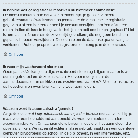
Ik heb me ooit geregistreerd maar kan nu niet meer aanmelden!?
De meest voorkomende oorzaken hiervoor zijn: je gaf een verkeerde
gebruikersnaam of wachtwoord op (controleer de e-mail met je registratie
gegevens) of een beheerder heeft je account verwijderd om één of andere
reden. Indien dit laatste het geval is, heb je dan ooit een bericht geplaatst? Het
is normaal dat forums om de zoveel tijd gebruikers, die nog geen berichten
geplaatst hebben, verwijderen. Dit doen ze om de database qua omvang te
verkleinen. Probeer je opnieuw te registreren en meng je in de discussies.
Omhoog
Ik weet mijn wachtwoord niet meer!
Geen paniek! Je kan je huidige wachtwoord niet terug krijgen, maar er is wel
een mogelijkheid om deze te resetten. Hiervoor moet je naar de
aanmeldpagina gaan en klikken op
wachtwoord vergeten?
. Volg de instructies
op het scherm en even later kan je je weer aanmelden.
Omhoog
Waarom word ik automatisch afgemeld?
Als je de optie
meld mij automatisch aan bij ieder bezoek
niet aanvinkt, blijf je
maar voor een bepaalde tijd aangemeld. Zo wordt vermeden dat anderen je
account misbruiken. Om aangemeld te blijven, moet je bij het aanmelden die
optie aanvinken. We raden dit echter af als je gebruik maakt van een openbare
computer, bijvoorbeeld op school, in de bibliotheek, in een internetcafé, enz.