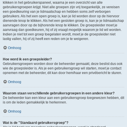
klikken in het gebruikerspaneel, waarna je een overzicht van alle
gebruikersgroepen krijgt. Niet alle groepen zijn vrij toegankelijk, ze vereisen
een goedkeuring van je lidmaatschap en hebben soms zelf verborgen
gebruikers. Als het een open groep is, kan je lid worden door op de hiervoor
dienende knop te klikken. Als het een gesloten groep is, kan je je lidmaatschap
aanvragen door op de bijhorende knop te klikken. De groepsleider moet je
aanvraag dan goedkeuren, hij of zij vraagt mogelijk waarom je lid wil worden.
Indien je niet tot een groep toegelaten wordt, moet je de groepsleider niet
lastig vallen, hij of zij heeft een reden om je te weigeren.
Omhoog
Hoe word ik een groepsleider?
Gebruikersgroepen worden door de beheerder gemaakt, deze beslist dus ook
wie de groepsleider is. Als je een gebruikersgroep wil starten, moet je contact
opnemen met de beheerder, dit kan door hem/haar een privébericht te sturen.
Omhoog
Waarom staan verschillende gebruikersgroepen in een andere kleur?
De beheerder kan een kleur aan een gebruikersgroep toegewezen hebben, dit
is om de leden gemakkelijk te herkennen.
Omhoog
Wat is de "Standaard gebruikersgroep"?