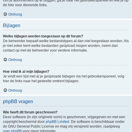
Om je abonnement op te zeggen, ga je naar het gebruikerspaneel en klik je op
de hier voor dienende links.
Omhoog
Bijlagen
Welke bijlagen worden toegestaan op dit forum?
De beheerder bepaalt welke bestandstypes al dan niet toegestaan worden. Als
je niet zeker bent welke bestanden geüpload mogen worden, neem dan
contact op met de beheerder voor verdere informatie.
Omhoog
Hoe vind ik al mijn bijlagen?
Je vindt een lijst met al je geüploade bijlagen via het gebruikerspaneel, volg
hier de links naar het gedeelte omtrent bijlagen.
Omhoog
phpBB vragen
Wie heeft dit forum geschreven?
Deze software (in zijn originele vorm) is geschreven, vrijgegeven en met een
copyright beschermd door
phpBB Limited
. De software is beschikbaar onder
de GNU General Public License en mag vrij verspreid worden, raadpleeg
over phpBB
voor meer informatie.