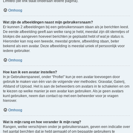
Limited (de link staat onderaan iedere pagina).
Omhoog
Wat zijn de afbeeldingen naast mijn gebruikersnaam?
Er kunnen 2 afbeeldingen bij een gebruikersnaam staan als je berichten leest.
De eerste afbeelding geeft aan welke rang je hebt, meestal zijn dit sterretjes of
blokjes die aangeven hoeveel berichten je geplaatst hebt of wat je status is.
Hieronder kan nog een tweede, meestal grotere, afbeelding staan, beter
bekend als een avatar. Deze afbeelding is meestal uniek of persoonlijk voor
iedere gebruiker.
Omhoog
Hoe kan ik een avatar instellen?
In je Gebruikerspaneel, onder “Profiel” kun je een avatar toevoegen door
gebruik te maken van één van de volgende vier methodes: Gravatar, Galerij,
Afstand of Upload. Het is aan de beheerders om avatars in te schakelen en om
te kiezen op welke manier je een avatar kan gebruiken. Als je geen avatars
kunt gebruiken, neem dan contact op met een beheerder voor je vragen
hierover.
Omhoog
Wat is mijn rang en hoe verander ik mijn rang?
Rangen, welke verschijnen onder je gebruikersnaam, geven een indicatie over
het aantal berchten dat je hebt gemaakt of om bepaalde gebruikers te