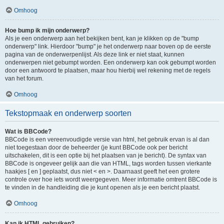
Omhoog
Hoe bump ik mijn onderwerp?
Als je een onderwerp aan het bekijken bent, kan je klikken op de "bump
onderwerp" link. Hierdoor "bump" je het onderwerp naar boven op de eerste
pagina van de onderwerpenlijst. Als deze link er niet staat, kunnen
onderwerpen niet gebumpt worden. Een onderwerp kan ook gebumpt worden
door een antwoord te plaatsen, maar hou hierbij wel rekening met de regels
van het forum.
Omhoog
Tekstopmaak en onderwerp soorten
Wat is BBCode?
BBCode is een vereenvoudigde versie van html, het gebruik ervan is al dan
niet toegestaan door de beheerder (je kunt BBCode ook per bericht
uitschakelen, dit is een optie bij het plaatsen van je bericht). De syntax van
BBCode is ongeveer gelijk aan die van HTML, tags worden tussen vierkante
haakjes [ en ] geplaatst, dus niet < en >. Daarnaast geeft het een grotere
controle over hoe iets wordt weergegeven. Meer informatie omtrent BBCode is
te vinden in de handleiding die je kunt openen als je een bericht plaatst.
Omhoog
Kan ik HTML gebruiken?