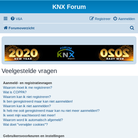
KNX Forum
V&A
Registreer
Aanmelden
Z
Forumoverzicht
o
e
k
Veelgestelde vragen
Aanmeld- en registratievragen
Waarom moet ik me registreren?
Wat is COPPA?
Waarom kan ik niet registreren?
Ik ben geregistreerd maar kan niet aanmelden!
Waarom kan ik niet aanmelden?
Ik heb me ooit geregistreerd maar kan nu niet meer aanmelden!?
Ik weet mijn wachtwoord niet meer!
Waarom word ik automatisch afgemeld?
Wat doet "verwijder cookies"?
Gebruikersvoorkeuren en instellingen