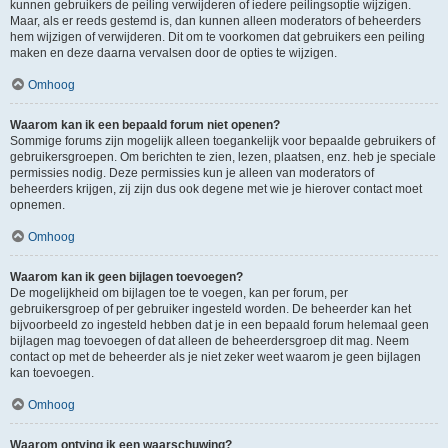
kunnen gebruikers de peiling verwijderen of iedere peilingsoptie wijzigen.
Maar, als er reeds gestemd is, dan kunnen alleen moderators of beheerders
hem wijzigen of verwijderen. Dit om te voorkomen dat gebruikers een peiling
maken en deze daarna vervalsen door de opties te wijzigen.
Omhoog
Waarom kan ik een bepaald forum niet openen?
Sommige forums zijn mogelijk alleen toegankelijk voor bepaalde gebruikers of
gebruikersgroepen. Om berichten te zien, lezen, plaatsen, enz. heb je speciale
permissies nodig. Deze permissies kun je alleen van moderators of
beheerders krijgen, zij zijn dus ook degene met wie je hierover contact moet
opnemen.
Omhoog
Waarom kan ik geen bijlagen toevoegen?
De mogelijkheid om bijlagen toe te voegen, kan per forum, per
gebruikersgroep of per gebruiker ingesteld worden. De beheerder kan het
bijvoorbeeld zo ingesteld hebben dat je in een bepaald forum helemaal geen
bijlagen mag toevoegen of dat alleen de beheerdersgroep dit mag. Neem
contact op met de beheerder als je niet zeker weet waarom je geen bijlagen
kan toevoegen.
Omhoog
Waarom ontving ik een waarschuwing?