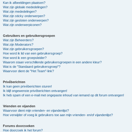
Kan ik afbeeldingen plaatsen?
Wat zijn globale mededelingen?
Wat zijn mededelingen?
Wat zijn sticky onderwerpen?
Wat zijn gesloten onderwerpen?
Wat zijn onderwerpiconen?
Gebruikers en gebruikersgroepen
Wat zijn Beheerders?
Wat zijn Moderators?
Wat zijn gebruikersgroepen?
Hoe word ik lid van een gebruikersgroep?
Hoe word ik een groepsleider?
Waarom staan verschillende gebruikersgroepen in een andere kleur?
Wat is de "Standaard gebruikersgroep"?
Waarvoor dient de "Het Team"-link?
Privéberichten
Ik kan geen privéberichten sturen!
Ik blijf ongewenste privéberichten ontvangen!
Ik heb spam of een e-mail met ongepaste inhoud van iemand op dit forum ontvangen!
Vrienden en vijanden
Waarvoor dient mijn vrienden- en vijandenlijst?
Hoe verwijder of voeg ik gebruikers toe aan mijn vrienden- en/of vijandenlijst?
Forums doorzoeken
Hoe doorzoek ik het forum?