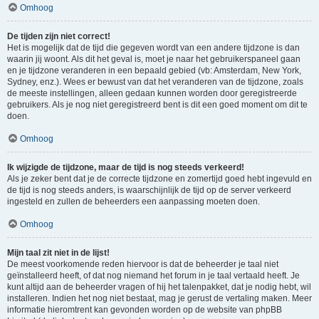
Omhoog
De tijden zijn niet correct!
Het is mogelijk dat de tijd die gegeven wordt van een andere tijdzone is dan
waarin jij woont. Als dit het geval is, moet je naar het gebruikerspaneel gaan
en je tijdzone veranderen in een bepaald gebied (vb: Amsterdam, New York,
Sydney, enz.). Wees er bewust van dat het veranderen van de tijdzone, zoals
de meeste instellingen, alleen gedaan kunnen worden door geregistreerde
gebruikers. Als je nog niet geregistreerd bent is dit een goed moment om dit te
doen.
Omhoog
Ik wijzigde de tijdzone, maar de tijd is nog steeds verkeerd!
Als je zeker bent dat je de correcte tijdzone en zomertijd goed hebt ingevuld en
de tijd is nog steeds anders, is waarschijnlijk de tijd op de server verkeerd
ingesteld en zullen de beheerders een aanpassing moeten doen.
Omhoog
Mijn taal zit niet in de lijst!
De meest voorkomende reden hiervoor is dat de beheerder je taal niet
geïnstalleerd heeft, of dat nog niemand het forum in je taal vertaald heeft. Je
kunt altijd aan de beheerder vragen of hij het talenpakket, dat je nodig hebt, wil
installeren. Indien het nog niet bestaat, mag je gerust de vertaling maken. Meer
informatie hieromtrent kan gevonden worden op de website van phpBB