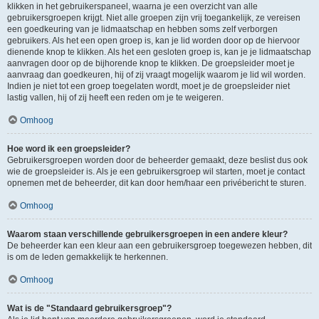
klikken in het gebruikerspaneel, waarna je een overzicht van alle
gebruikersgroepen krijgt. Niet alle groepen zijn vrij toegankelijk, ze vereisen
een goedkeuring van je lidmaatschap en hebben soms zelf verborgen
gebruikers. Als het een open groep is, kan je lid worden door op de hiervoor
dienende knop te klikken. Als het een gesloten groep is, kan je je lidmaatschap
aanvragen door op de bijhorende knop te klikken. De groepsleider moet je
aanvraag dan goedkeuren, hij of zij vraagt mogelijk waarom je lid wil worden.
Indien je niet tot een groep toegelaten wordt, moet je de groepsleider niet
lastig vallen, hij of zij heeft een reden om je te weigeren.
Omhoog
Hoe word ik een groepsleider?
Gebruikersgroepen worden door de beheerder gemaakt, deze beslist dus ook
wie de groepsleider is. Als je een gebruikersgroep wil starten, moet je contact
opnemen met de beheerder, dit kan door hem/haar een privébericht te sturen.
Omhoog
Waarom staan verschillende gebruikersgroepen in een andere kleur?
De beheerder kan een kleur aan een gebruikersgroep toegewezen hebben, dit
is om de leden gemakkelijk te herkennen.
Omhoog
Wat is de "Standaard gebruikersgroep"?