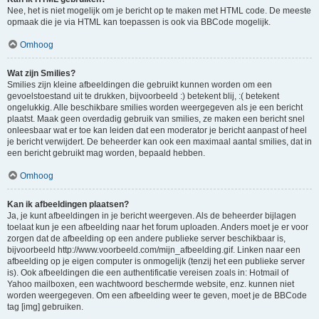
Nee, het is niet mogelijk om je bericht op te maken met HTML code. De meeste
opmaak die je via HTML kan toepassen is ook via BBCode mogelijk.
Omhoog
Wat zijn Smilies?
Smilies zijn kleine afbeeldingen die gebruikt kunnen worden om een
gevoelstoestand uit te drukken, bijvoorbeeld :) betekent blij, :( betekent
ongelukkig. Alle beschikbare smilies worden weergegeven als je een bericht
plaatst. Maak geen overdadig gebruik van smilies, ze maken een bericht snel
onleesbaar wat er toe kan leiden dat een moderator je bericht aanpast of heel
je bericht verwijdert. De beheerder kan ook een maximaal aantal smilies, dat in
een bericht gebruikt mag worden, bepaald hebben.
Omhoog
Kan ik afbeeldingen plaatsen?
Ja, je kunt afbeeldingen in je bericht weergeven. Als de beheerder bijlagen
toelaat kun je een afbeelding naar het forum uploaden. Anders moet je er voor
zorgen dat de afbeelding op een andere publieke server beschikbaar is,
bijvoorbeeld http://www.voorbeeld.com/mijn_afbeelding.gif. Linken naar een
afbeelding op je eigen computer is onmogelijk (tenzij het een publieke server
is). Ook afbeeldingen die een authentificatie vereisen zoals in: Hotmail of
Yahoo mailboxen, een wachtwoord beschermde website, enz. kunnen niet
worden weergegeven. Om een afbeelding weer te geven, moet je de BBCode
tag [img] gebruiken.