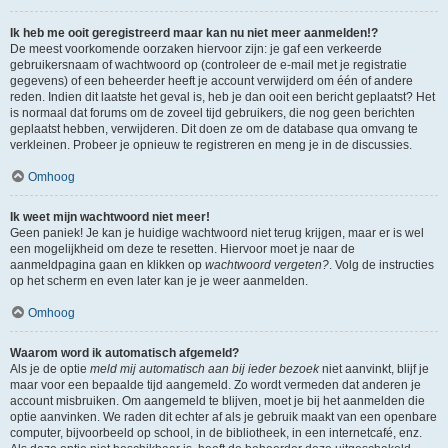
Ik heb me ooit geregistreerd maar kan nu niet meer aanmelden!?
De meest voorkomende oorzaken hiervoor zijn: je gaf een verkeerde
gebruikersnaam of wachtwoord op (controleer de e-mail met je registratie
gegevens) of een beheerder heeft je account verwijderd om één of andere
reden. Indien dit laatste het geval is, heb je dan ooit een bericht geplaatst? Het
is normaal dat forums om de zoveel tijd gebruikers, die nog geen berichten
geplaatst hebben, verwijderen. Dit doen ze om de database qua omvang te
verkleinen. Probeer je opnieuw te registreren en meng je in de discussies.
Omhoog
Ik weet mijn wachtwoord niet meer!
Geen paniek! Je kan je huidige wachtwoord niet terug krijgen, maar er is wel
een mogelijkheid om deze te resetten. Hiervoor moet je naar de
aanmeldpagina gaan en klikken op
wachtwoord vergeten?
. Volg de instructies
op het scherm en even later kan je je weer aanmelden.
Omhoog
Waarom word ik automatisch afgemeld?
Als je de optie
meld mij automatisch aan bij ieder bezoek
niet aanvinkt, blijf je
maar voor een bepaalde tijd aangemeld. Zo wordt vermeden dat anderen je
account misbruiken. Om aangemeld te blijven, moet je bij het aanmelden die
optie aanvinken. We raden dit echter af als je gebruik maakt van een openbare
computer, bijvoorbeeld op school, in de bibliotheek, in een internetcafé, enz.