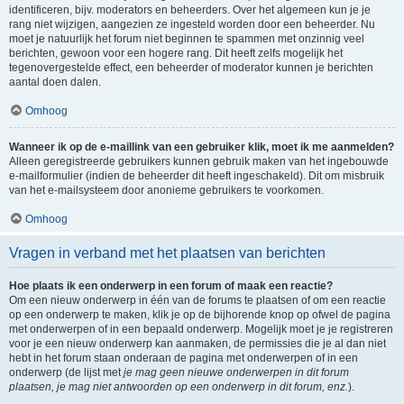
identificeren, bijv. moderators en beheerders. Over het algemeen kun je je
rang niet wijzigen, aangezien ze ingesteld worden door een beheerder. Nu
moet je natuurlijk het forum niet beginnen te spammen met onzinnig veel
berichten, gewoon voor een hogere rang. Dit heeft zelfs mogelijk het
tegenovergestelde effect, een beheerder of moderator kunnen je berichten
aantal doen dalen.
Omhoog
Wanneer ik op de e-maillink van een gebruiker klik, moet ik me aanmelden?
Alleen geregistreerde gebruikers kunnen gebruik maken van het ingebouwde
e-mailformulier (indien de beheerder dit heeft ingeschakeld). Dit om misbruik
van het e-mailsysteem door anonieme gebruikers te voorkomen.
Omhoog
Vragen in verband met het plaatsen van berichten
Hoe plaats ik een onderwerp in een forum of maak een reactie?
Om een nieuw onderwerp in één van de forums te plaatsen of om een reactie
op een onderwerp te maken, klik je op de bijhorende knop op ofwel de pagina
met onderwerpen of in een bepaald onderwerp. Mogelijk moet je je registreren
voor je een nieuw onderwerp kan aanmaken, de permissies die je al dan niet
hebt in het forum staan onderaan de pagina met onderwerpen of in een
onderwerp (de lijst met
je mag geen nieuwe onderwerpen in dit forum
plaatsen, je mag niet antwoorden op een onderwerp in dit forum, enz.
).