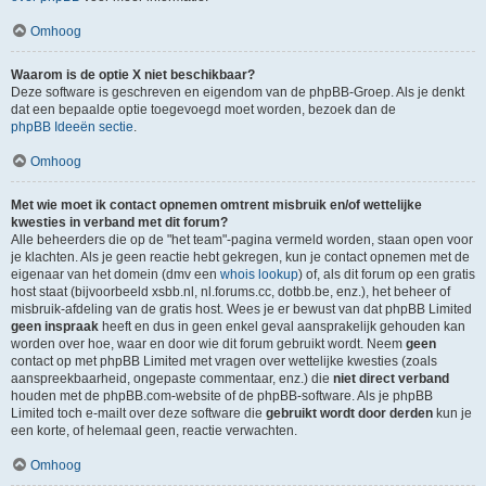
Omhoog
Waarom is de optie X niet beschikbaar?
Deze software is geschreven en eigendom van de phpBB-Groep. Als je denkt
dat een bepaalde optie toegevoegd moet worden, bezoek dan de
phpBB Ideeën sectie
.
Omhoog
Met wie moet ik contact opnemen omtrent misbruik en/of wettelijke
kwesties in verband met dit forum?
Alle beheerders die op de "het team"-pagina vermeld worden, staan open voor
je klachten. Als je geen reactie hebt gekregen, kun je contact opnemen met de
eigenaar van het domein (dmv een
whois lookup
) of, als dit forum op een gratis
host staat (bijvoorbeeld xsbb.nl, nl.forums.cc, dotbb.be, enz.), het beheer of
misbruik-afdeling van de gratis host. Wees je er bewust van dat phpBB Limited
geen inspraak
heeft en dus in geen enkel geval aansprakelijk gehouden kan
worden over hoe, waar en door wie dit forum gebruikt wordt. Neem
geen
contact op met phpBB Limited met vragen over wettelijke kwesties (zoals
aanspreekbaarheid, ongepaste commentaar, enz.) die
niet direct verband
houden met de phpBB.com-website of de phpBB-software. Als je phpBB
Limited toch e-mailt over deze software die
gebruikt wordt door derden
kun je
een korte, of helemaal geen, reactie verwachten.
Omhoog