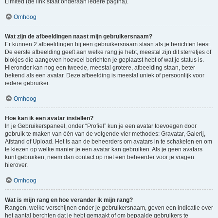
Limited (de link staat onderaan iedere pagina).
Omhoog
Wat zijn de afbeeldingen naast mijn gebruikersnaam?
Er kunnen 2 afbeeldingen bij een gebruikersnaam staan als je berichten leest.
De eerste afbeelding geeft aan welke rang je hebt, meestal zijn dit sterretjes of
blokjes die aangeven hoeveel berichten je geplaatst hebt of wat je status is.
Hieronder kan nog een tweede, meestal grotere, afbeelding staan, beter
bekend als een avatar. Deze afbeelding is meestal uniek of persoonlijk voor
iedere gebruiker.
Omhoog
Hoe kan ik een avatar instellen?
In je Gebruikerspaneel, onder “Profiel” kun je een avatar toevoegen door
gebruik te maken van één van de volgende vier methodes: Gravatar, Galerij,
Afstand of Upload. Het is aan de beheerders om avatars in te schakelen en om
te kiezen op welke manier je een avatar kan gebruiken. Als je geen avatars
kunt gebruiken, neem dan contact op met een beheerder voor je vragen
hierover.
Omhoog
Wat is mijn rang en hoe verander ik mijn rang?
Rangen, welke verschijnen onder je gebruikersnaam, geven een indicatie over
het aantal berchten dat je hebt gemaakt of om bepaalde gebruikers te