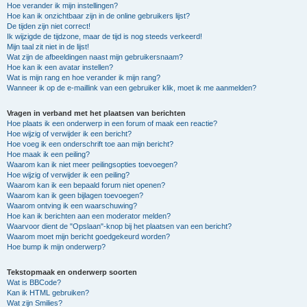
Hoe verander ik mijn instellingen?
Hoe kan ik onzichtbaar zijn in de online gebruikers lijst?
De tijden zijn niet correct!
Ik wijzigde de tijdzone, maar de tijd is nog steeds verkeerd!
Mijn taal zit niet in de lijst!
Wat zijn de afbeeldingen naast mijn gebruikersnaam?
Hoe kan ik een avatar instellen?
Wat is mijn rang en hoe verander ik mijn rang?
Wanneer ik op de e-maillink van een gebruiker klik, moet ik me aanmelden?
Vragen in verband met het plaatsen van berichten
Hoe plaats ik een onderwerp in een forum of maak een reactie?
Hoe wijzig of verwijder ik een bericht?
Hoe voeg ik een onderschrift toe aan mijn bericht?
Hoe maak ik een peiling?
Waarom kan ik niet meer peilingsopties toevoegen?
Hoe wijzig of verwijder ik een peiling?
Waarom kan ik een bepaald forum niet openen?
Waarom kan ik geen bijlagen toevoegen?
Waarom ontving ik een waarschuwing?
Hoe kan ik berichten aan een moderator melden?
Waarvoor dient de "Opslaan"-knop bij het plaatsen van een bericht?
Waarom moet mijn bericht goedgekeurd worden?
Hoe bump ik mijn onderwerp?
Tekstopmaak en onderwerp soorten
Wat is BBCode?
Kan ik HTML gebruiken?
Wat zijn Smilies?