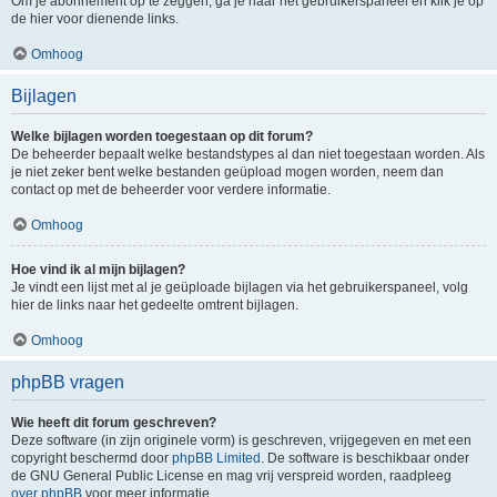
Om je abonnement op te zeggen, ga je naar het gebruikerspaneel en klik je op
de hier voor dienende links.
Omhoog
Bijlagen
Welke bijlagen worden toegestaan op dit forum?
De beheerder bepaalt welke bestandstypes al dan niet toegestaan worden. Als
je niet zeker bent welke bestanden geüpload mogen worden, neem dan
contact op met de beheerder voor verdere informatie.
Omhoog
Hoe vind ik al mijn bijlagen?
Je vindt een lijst met al je geüploade bijlagen via het gebruikerspaneel, volg
hier de links naar het gedeelte omtrent bijlagen.
Omhoog
phpBB vragen
Wie heeft dit forum geschreven?
Deze software (in zijn originele vorm) is geschreven, vrijgegeven en met een
copyright beschermd door
phpBB Limited
. De software is beschikbaar onder
de GNU General Public License en mag vrij verspreid worden, raadpleeg
over phpBB
voor meer informatie.