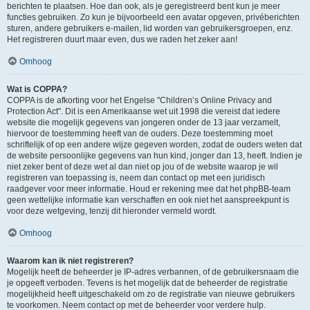
berichten te plaatsen. Hoe dan ook, als je geregistreerd bent kun je meer
functies gebruiken. Zo kun je bijvoorbeeld een avatar opgeven, privéberichten
sturen, andere gebruikers e-mailen, lid worden van gebruikersgroepen, enz.
Het registreren duurt maar even, dus we raden het zeker aan!
Omhoog
Wat is COPPA?
COPPA is de afkorting voor het Engelse "Children’s Online Privacy and
Protection Act". Dit is een Amerikaanse wet uit 1998 die vereist dat iedere
website die mogelijk gegevens van jongeren onder de 13 jaar verzamelt,
hiervoor de toestemming heeft van de ouders. Deze toestemming moet
schriftelijk of op een andere wijze gegeven worden, zodat de ouders weten dat
de website persoonlijke gegevens van hun kind, jonger dan 13, heeft. Indien je
niet zeker bent of deze wet al dan niet op jou of de website waarop je wil
registreren van toepassing is, neem dan contact op met een juridisch
raadgever voor meer informatie. Houd er rekening mee dat het phpBB-team
geen wettelijke informatie kan verschaffen en ook niet het aanspreekpunt is
voor deze wetgeving, tenzij dit hieronder vermeld wordt.
Omhoog
Waarom kan ik niet registreren?
Mogelijk heeft de beheerder je IP-adres verbannen, of de gebruikersnaam die
je opgeeft verboden. Tevens is het mogelijk dat de beheerder de registratie
mogelijkheid heeft uitgeschakeld om zo de registratie van nieuwe gebruikers
te voorkomen. Neem contact op met de beheerder voor verdere hulp.