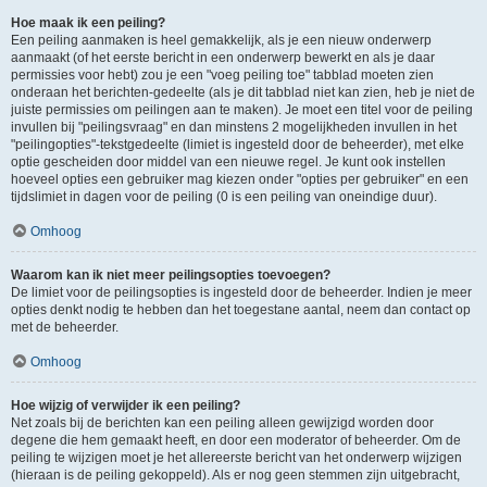
Hoe maak ik een peiling?
Een peiling aanmaken is heel gemakkelijk, als je een nieuw onderwerp
aanmaakt (of het eerste bericht in een onderwerp bewerkt en als je daar
permissies voor hebt) zou je een "voeg peiling toe" tabblad moeten zien
onderaan het berichten-gedeelte (als je dit tabblad niet kan zien, heb je niet de
juiste permissies om peilingen aan te maken). Je moet een titel voor de peiling
invullen bij "peilingsvraag" en dan minstens 2 mogelijkheden invullen in het
"peilingopties"-tekstgedeelte (limiet is ingesteld door de beheerder), met elke
optie gescheiden door middel van een nieuwe regel. Je kunt ook instellen
hoeveel opties een gebruiker mag kiezen onder "opties per gebruiker" en een
tijdslimiet in dagen voor de peiling (0 is een peiling van oneindige duur).
Omhoog
Waarom kan ik niet meer peilingsopties toevoegen?
De limiet voor de peilingsopties is ingesteld door de beheerder. Indien je meer
opties denkt nodig te hebben dan het toegestane aantal, neem dan contact op
met de beheerder.
Omhoog
Hoe wijzig of verwijder ik een peiling?
Net zoals bij de berichten kan een peiling alleen gewijzigd worden door
degene die hem gemaakt heeft, en door een moderator of beheerder. Om de
peiling te wijzigen moet je het allereerste bericht van het onderwerp wijzigen
(hieraan is de peiling gekoppeld). Als er nog geen stemmen zijn uitgebracht,