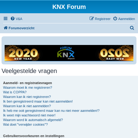
KNX Forum
V&A
Registreer
Aanmelden
Z
Forumoverzicht
o
e
k
Veelgestelde vragen
Aanmeld- en registratievragen
Waarom moet ik me registreren?
Wat is COPPA?
Waarom kan ik niet registreren?
Ik ben geregistreerd maar kan niet aanmelden!
Waarom kan ik niet aanmelden?
Ik heb me ooit geregistreerd maar kan nu niet meer aanmelden!?
Ik weet mijn wachtwoord niet meer!
Waarom word ik automatisch afgemeld?
Wat doet "verwijder cookies"?
Gebruikersvoorkeuren en instellingen