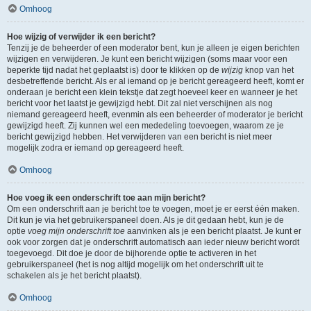
Omhoog
Hoe wijzig of verwijder ik een bericht?
Tenzij je de beheerder of een moderator bent, kun je alleen je eigen berichten
wijzigen en verwijderen. Je kunt een bericht wijzigen (soms maar voor een
beperkte tijd nadat het geplaatst is) door te klikken op de
wijzig
knop van het
desbetreffende bericht. Als er al iemand op je bericht gereageerd heeft, komt er
onderaan je bericht een klein tekstje dat zegt hoeveel keer en wanneer je het
bericht voor het laatst je gewijzigd hebt. Dit zal niet verschijnen als nog
niemand gereageerd heeft, evenmin als een beheerder of moderator je bericht
gewijzigd heeft. Zij kunnen wel een mededeling toevoegen, waarom ze je
bericht gewijzigd hebben. Het verwijderen van een bericht is niet meer
mogelijk zodra er iemand op gereageerd heeft.
Omhoog
Hoe voeg ik een onderschrift toe aan mijn bericht?
Om een onderschrift aan je bericht toe te voegen, moet je er eerst één maken.
Dit kun je via het gebruikerspaneel doen. Als je dit gedaan hebt, kun je de
optie
voeg mijn onderschrift toe
aanvinken als je een bericht plaatst. Je kunt er
ook voor zorgen dat je onderschrift automatisch aan ieder nieuw bericht wordt
toegevoegd. Dit doe je door de bijhorende optie te activeren in het
gebruikerspaneel (het is nog altijd mogelijk om het onderschrift uit te
schakelen als je het bericht plaatst).
Omhoog