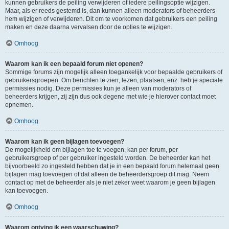
kunnen gebruikers de peiling verwijderen of iedere peilingsoptie wijzigen.
Maar, als er reeds gestemd is, dan kunnen alleen moderators of beheerders
hem wijzigen of verwijderen. Dit om te voorkomen dat gebruikers een peiling
maken en deze daarna vervalsen door de opties te wijzigen.
Omhoog
Waarom kan ik een bepaald forum niet openen?
Sommige forums zijn mogelijk alleen toegankelijk voor bepaalde gebruikers of
gebruikersgroepen. Om berichten te zien, lezen, plaatsen, enz. heb je speciale
permissies nodig. Deze permissies kun je alleen van moderators of
beheerders krijgen, zij zijn dus ook degene met wie je hierover contact moet
opnemen.
Omhoog
Waarom kan ik geen bijlagen toevoegen?
De mogelijkheid om bijlagen toe te voegen, kan per forum, per
gebruikersgroep of per gebruiker ingesteld worden. De beheerder kan het
bijvoorbeeld zo ingesteld hebben dat je in een bepaald forum helemaal geen
bijlagen mag toevoegen of dat alleen de beheerdersgroep dit mag. Neem
contact op met de beheerder als je niet zeker weet waarom je geen bijlagen
kan toevoegen.
Omhoog
Waarom ontving ik een waarschuwing?