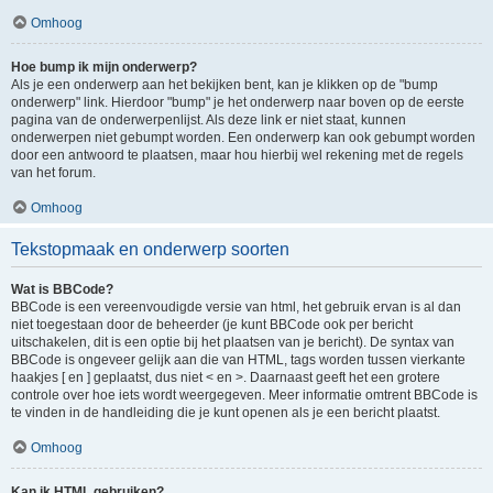
Omhoog
Hoe bump ik mijn onderwerp?
Als je een onderwerp aan het bekijken bent, kan je klikken op de "bump
onderwerp" link. Hierdoor "bump" je het onderwerp naar boven op de eerste
pagina van de onderwerpenlijst. Als deze link er niet staat, kunnen
onderwerpen niet gebumpt worden. Een onderwerp kan ook gebumpt worden
door een antwoord te plaatsen, maar hou hierbij wel rekening met de regels
van het forum.
Omhoog
Tekstopmaak en onderwerp soorten
Wat is BBCode?
BBCode is een vereenvoudigde versie van html, het gebruik ervan is al dan
niet toegestaan door de beheerder (je kunt BBCode ook per bericht
uitschakelen, dit is een optie bij het plaatsen van je bericht). De syntax van
BBCode is ongeveer gelijk aan die van HTML, tags worden tussen vierkante
haakjes [ en ] geplaatst, dus niet < en >. Daarnaast geeft het een grotere
controle over hoe iets wordt weergegeven. Meer informatie omtrent BBCode is
te vinden in de handleiding die je kunt openen als je een bericht plaatst.
Omhoog
Kan ik HTML gebruiken?