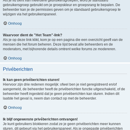
Als je lid bent van meerdere gebruikersgroepen, word je standaard
gebruikersgroep gebruikt om je groepskleur en groepsrang te bepalen. De
beheerder kan je de permissies geven om je standaard gebruikersgroep te
wijzigen via het gebruikerspaneel.
Omhoog
Waarvoor dient de "Het Team"-link?
Als je op deze link klikt, kom je op een pagina die een overzicht geeft van de
mensen die het forum beheren. Deze lijst bevat alle beheerders en de
moderators, met bijhorende details omtrent welke forums ze modereren.
Omhoog
Privéberichten
Ik kan geen privéberichten sturen!
Hiervoor zijn drie redenen mogelijk: ofwel ben je niet geregistreerd en/of
aangemeld, de beheerder heeft de privéberichten functie uitgeschakeld, of de
beheerder heeft ingesteld dat je geen privéberichten kan sturen. Indien dit
laatste het geval is, neem dan contact op met de beheerder.
Omhoog
Ik blijf ongewenste privéberichten ontvangen!
Je kunt gebruikers blokkeren zodat ze je geen privéberichten meer kunnen
sturen, dit gebeurt via het gebruikerspaneel. Als je ongepaste privéberichten