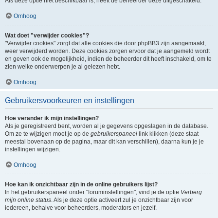
Als deze optie niet beschikbaar is, heeft de beheerder deze uitgeschakeld.
Omhoog
Wat doet "verwijder cookies"?
"Verwijder cookies" zorgt dat alle cookies die door phpBB3 zijn aangemaakt,
weer verwijderd worden. Deze cookies zorgen ervoor dat je aangemeld wordt
en geven ook de mogelijkheid, indien de beheerder dit heeft inschakeld, om te
zien welke onderwerpen je al gelezen hebt.
Omhoog
Gebruikersvoorkeuren en instellingen
Hoe verander ik mijn instellingen?
Als je geregistreerd bent, worden al je gegevens opgeslagen in de database.
Om ze te wijzigen moet je op de
gebruikerspaneel
link klikken (deze staat
meestal bovenaan op de pagina, maar dit kan verschillen), daarna kun je je
instellingen wijzigen.
Omhoog
Hoe kan ik onzichtbaar zijn in de online gebruikers lijst?
In het gebruikerspaneel onder "foruminstellingen", vind je de optie
Verberg
mijn online status
. Als je deze optie activeert zul je onzichtbaar zijn voor
iedereen, behalve voor beheerders, moderators en jezelf.