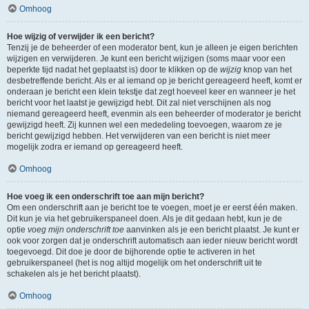
Omhoog
Hoe wijzig of verwijder ik een bericht?
Tenzij je de beheerder of een moderator bent, kun je alleen je eigen berichten
wijzigen en verwijderen. Je kunt een bericht wijzigen (soms maar voor een
beperkte tijd nadat het geplaatst is) door te klikken op de
wijzig
knop van het
desbetreffende bericht. Als er al iemand op je bericht gereageerd heeft, komt er
onderaan je bericht een klein tekstje dat zegt hoeveel keer en wanneer je het
bericht voor het laatst je gewijzigd hebt. Dit zal niet verschijnen als nog
niemand gereageerd heeft, evenmin als een beheerder of moderator je bericht
gewijzigd heeft. Zij kunnen wel een mededeling toevoegen, waarom ze je
bericht gewijzigd hebben. Het verwijderen van een bericht is niet meer
mogelijk zodra er iemand op gereageerd heeft.
Omhoog
Hoe voeg ik een onderschrift toe aan mijn bericht?
Om een onderschrift aan je bericht toe te voegen, moet je er eerst één maken.
Dit kun je via het gebruikerspaneel doen. Als je dit gedaan hebt, kun je de
optie
voeg mijn onderschrift toe
aanvinken als je een bericht plaatst. Je kunt er
ook voor zorgen dat je onderschrift automatisch aan ieder nieuw bericht wordt
toegevoegd. Dit doe je door de bijhorende optie te activeren in het
gebruikerspaneel (het is nog altijd mogelijk om het onderschrift uit te
schakelen als je het bericht plaatst).
Omhoog