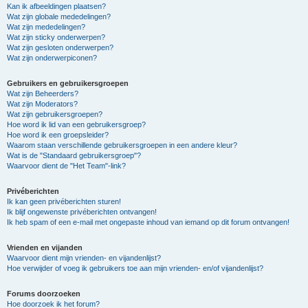
Kan ik afbeeldingen plaatsen?
Wat zijn globale mededelingen?
Wat zijn mededelingen?
Wat zijn sticky onderwerpen?
Wat zijn gesloten onderwerpen?
Wat zijn onderwerpiconen?
Gebruikers en gebruikersgroepen
Wat zijn Beheerders?
Wat zijn Moderators?
Wat zijn gebruikersgroepen?
Hoe word ik lid van een gebruikersgroep?
Hoe word ik een groepsleider?
Waarom staan verschillende gebruikersgroepen in een andere kleur?
Wat is de "Standaard gebruikersgroep"?
Waarvoor dient de "Het Team"-link?
Privéberichten
Ik kan geen privéberichten sturen!
Ik blijf ongewenste privéberichten ontvangen!
Ik heb spam of een e-mail met ongepaste inhoud van iemand op dit forum ontvangen!
Vrienden en vijanden
Waarvoor dient mijn vrienden- en vijandenlijst?
Hoe verwijder of voeg ik gebruikers toe aan mijn vrienden- en/of vijandenlijst?
Forums doorzoeken
Hoe doorzoek ik het forum?