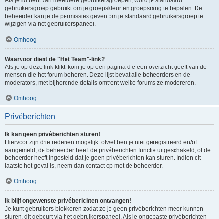
Als je lid bent van meerdere gebruikersgroepen, word je standaard
gebruikersgroep gebruikt om je groepskleur en groepsrang te bepalen. De
beheerder kan je de permissies geven om je standaard gebruikersgroep te
wijzigen via het gebruikerspaneel.
Omhoog
Waarvoor dient de "Het Team"-link?
Als je op deze link klikt, kom je op een pagina die een overzicht geeft van de
mensen die het forum beheren. Deze lijst bevat alle beheerders en de
moderators, met bijhorende details omtrent welke forums ze modereren.
Omhoog
Privéberichten
Ik kan geen privéberichten sturen!
Hiervoor zijn drie redenen mogelijk: ofwel ben je niet geregistreerd en/of
aangemeld, de beheerder heeft de privéberichten functie uitgeschakeld, of de
beheerder heeft ingesteld dat je geen privéberichten kan sturen. Indien dit
laatste het geval is, neem dan contact op met de beheerder.
Omhoog
Ik blijf ongewenste privéberichten ontvangen!
Je kunt gebruikers blokkeren zodat ze je geen privéberichten meer kunnen
sturen, dit gebeurt via het gebruikerspaneel. Als je ongepaste privéberichten