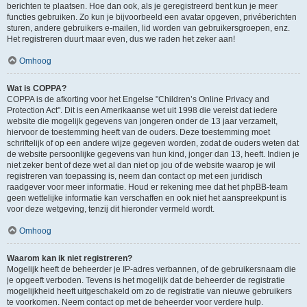
berichten te plaatsen. Hoe dan ook, als je geregistreerd bent kun je meer
functies gebruiken. Zo kun je bijvoorbeeld een avatar opgeven, privéberichten
sturen, andere gebruikers e-mailen, lid worden van gebruikersgroepen, enz.
Het registreren duurt maar even, dus we raden het zeker aan!
Omhoog
Wat is COPPA?
COPPA is de afkorting voor het Engelse "Children’s Online Privacy and
Protection Act". Dit is een Amerikaanse wet uit 1998 die vereist dat iedere
website die mogelijk gegevens van jongeren onder de 13 jaar verzamelt,
hiervoor de toestemming heeft van de ouders. Deze toestemming moet
schriftelijk of op een andere wijze gegeven worden, zodat de ouders weten dat
de website persoonlijke gegevens van hun kind, jonger dan 13, heeft. Indien je
niet zeker bent of deze wet al dan niet op jou of de website waarop je wil
registreren van toepassing is, neem dan contact op met een juridisch
raadgever voor meer informatie. Houd er rekening mee dat het phpBB-team
geen wettelijke informatie kan verschaffen en ook niet het aanspreekpunt is
voor deze wetgeving, tenzij dit hieronder vermeld wordt.
Omhoog
Waarom kan ik niet registreren?
Mogelijk heeft de beheerder je IP-adres verbannen, of de gebruikersnaam die
je opgeeft verboden. Tevens is het mogelijk dat de beheerder de registratie
mogelijkheid heeft uitgeschakeld om zo de registratie van nieuwe gebruikers
te voorkomen. Neem contact op met de beheerder voor verdere hulp.