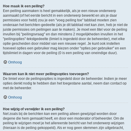
Hoe maak ik een peiling?
Een peiling aanmaken is heel gemakkelijk, als je een nieuw onderwerp
aanmaakt (of het eerste bericht in een onderwerp bewerkt en als je daar
permissies voor hebt) zou je een "voeg peiling toe" tabblad moeten zien
onderaan het berichten-gedeelte (als je dit tabblad niet kan zien, heb je niet de
juiste permissies om peilingen aan te maken). Je moet een titel voor de peiling
invullen bij "peilingsvraag" en dan minstens 2 mogelijkheden invullen in het
"peilingopties"-tekstgedeelte (limiet is ingesteld door de beheerder), met elke
optie gescheiden door middel van een nieuwe regel. Je kunt ook instellen
hoeveel opties een gebruiker mag kiezen onder "opties per gebruiker" en een
tijdslimiet in dagen voor de peiling (0 is een peiling van oneindige duur).
Omhoog
Waarom kan ik niet meer peilingsopties toevoegen?
De limiet voor de peilingsopties is ingesteld door de beheerder. Indien je meer
opties denkt nodig te hebben dan het toegestane aantal, neem dan contact op
met de beheerder.
Omhoog
Hoe wijzig of verwijder ik een peiling?
Net zoals bij de berichten kan een peiling alleen gewijzigd worden door
degene die hem gemaakt heeft, en door een moderator of beheerder. Om de
peiling te wijzigen moet je het allereerste bericht van het onderwerp wijzigen
(hieraan is de peiling gekoppeld). Als er nog geen stemmen zijn uitgebracht,