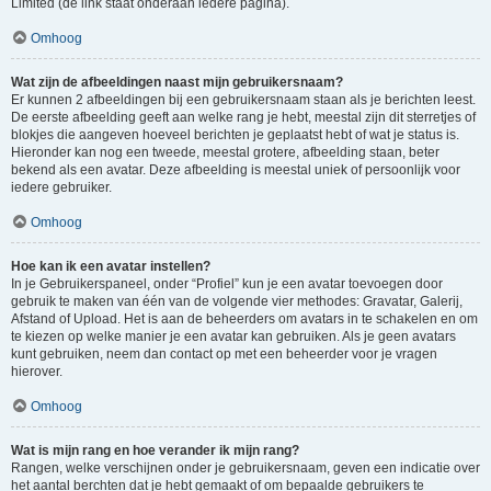
Limited (de link staat onderaan iedere pagina).
Omhoog
Wat zijn de afbeeldingen naast mijn gebruikersnaam?
Er kunnen 2 afbeeldingen bij een gebruikersnaam staan als je berichten leest.
De eerste afbeelding geeft aan welke rang je hebt, meestal zijn dit sterretjes of
blokjes die aangeven hoeveel berichten je geplaatst hebt of wat je status is.
Hieronder kan nog een tweede, meestal grotere, afbeelding staan, beter
bekend als een avatar. Deze afbeelding is meestal uniek of persoonlijk voor
iedere gebruiker.
Omhoog
Hoe kan ik een avatar instellen?
In je Gebruikerspaneel, onder “Profiel” kun je een avatar toevoegen door
gebruik te maken van één van de volgende vier methodes: Gravatar, Galerij,
Afstand of Upload. Het is aan de beheerders om avatars in te schakelen en om
te kiezen op welke manier je een avatar kan gebruiken. Als je geen avatars
kunt gebruiken, neem dan contact op met een beheerder voor je vragen
hierover.
Omhoog
Wat is mijn rang en hoe verander ik mijn rang?
Rangen, welke verschijnen onder je gebruikersnaam, geven een indicatie over
het aantal berchten dat je hebt gemaakt of om bepaalde gebruikers te