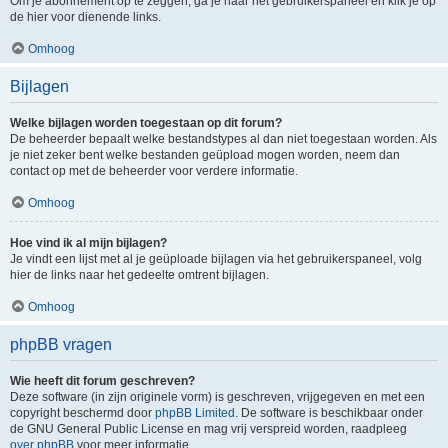
Om je abonnement op te zeggen, ga je naar het gebruikerspaneel en klik je op
de hier voor dienende links.
Omhoog
Bijlagen
Welke bijlagen worden toegestaan op dit forum?
De beheerder bepaalt welke bestandstypes al dan niet toegestaan worden. Als
je niet zeker bent welke bestanden geüpload mogen worden, neem dan
contact op met de beheerder voor verdere informatie.
Omhoog
Hoe vind ik al mijn bijlagen?
Je vindt een lijst met al je geüploade bijlagen via het gebruikerspaneel, volg
hier de links naar het gedeelte omtrent bijlagen.
Omhoog
phpBB vragen
Wie heeft dit forum geschreven?
Deze software (in zijn originele vorm) is geschreven, vrijgegeven en met een
copyright beschermd door
phpBB Limited
. De software is beschikbaar onder
de GNU General Public License en mag vrij verspreid worden, raadpleeg
over phpBB
voor meer informatie.