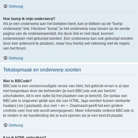
Omhoog
Hoe bump ik mijn onderwerp?
Als je een onderwerp aan het bekijken bent, kan je klikken op de "bump
onderwerp" link. Hierdoor "bump" je het onderwerp naar boven op de eerste
pagina van de onderwerpenlijst. Als deze link er niet staat, kunnen
onderwerpen niet gebumpt worden. Een onderwerp kan ook gebumpt worden
door een antwoord te plaatsen, maar hou hierbij wel rekening met de regels
van het forum.
Omhoog
Tekstopmaak en onderwerp soorten
Wat is BBCode?
BBCode is een vereenvoudigde versie van html, het gebruik ervan is al dan
niet toegestaan door de beheerder (je kunt BBCode ook per bericht
uitschakelen, dit is een optie bij het plaatsen van je bericht). De syntax van
BBCode is ongeveer gelijk aan die van HTML, tags worden tussen vierkante
haakjes [ en ] geplaatst, dus niet < en >. Daarnaast geeft het een grotere
controle over hoe iets wordt weergegeven. Meer informatie omtrent BBCode is
te vinden in de handleiding die je kunt openen als je een bericht plaatst.
Omhoog
Kan ik HTML gebruiken?