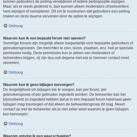
kunnen gebruikers de peiling verwijderen of iedere peilingsoptie wijzigen.
Maar, als er reeds gestemd is, dan kunnen alleen moderators of beheerders
hem wijzigen of verwijderen. Dit om te voorkomen dat gebruikers een peiling
maken en deze daarna vervalsen door de opties te wijzigen.
Omhoog
Waarom kan ik een bepaald forum niet openen?
Sommige forums zijn mogelijk alleen toegankelijk voor bepaalde gebruikers of
gebruikersgroepen. Om berichten te zien, lezen, plaatsen, enz. heb je speciale
permissies nodig. Deze permissies kun je alleen van moderators of
beheerders krijgen, zij zijn dus ook degene met wie je hierover contact moet
opnemen.
Omhoog
Waarom kan ik geen bijlagen toevoegen?
De mogelijkheid om bijlagen toe te voegen, kan per forum, per
gebruikersgroep of per gebruiker ingesteld worden. De beheerder kan het
bijvoorbeeld zo ingesteld hebben dat je in een bepaald forum helemaal geen
bijlagen mag toevoegen of dat alleen de beheerdersgroep dit mag. Neem
contact op met de beheerder als je niet zeker weet waarom je geen bijlagen
kan toevoegen.
Omhoog
Waarom ontving ik een waarschuwing?