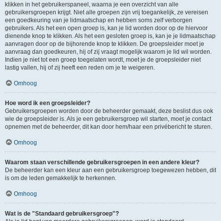
klikken in het gebruikerspaneel, waarna je een overzicht van alle
gebruikersgroepen krijgt. Niet alle groepen zijn vrij toegankelijk, ze vereisen
een goedkeuring van je lidmaatschap en hebben soms zelf verborgen
gebruikers. Als het een open groep is, kan je lid worden door op de hiervoor
dienende knop te klikken. Als het een gesloten groep is, kan je je lidmaatschap
aanvragen door op de bijhorende knop te klikken. De groepsleider moet je
aanvraag dan goedkeuren, hij of zij vraagt mogelijk waarom je lid wil worden.
Indien je niet tot een groep toegelaten wordt, moet je de groepsleider niet
lastig vallen, hij of zij heeft een reden om je te weigeren.
Omhoog
Hoe word ik een groepsleider?
Gebruikersgroepen worden door de beheerder gemaakt, deze beslist dus ook
wie de groepsleider is. Als je een gebruikersgroep wil starten, moet je contact
opnemen met de beheerder, dit kan door hem/haar een privébericht te sturen.
Omhoog
Waarom staan verschillende gebruikersgroepen in een andere kleur?
De beheerder kan een kleur aan een gebruikersgroep toegewezen hebben, dit
is om de leden gemakkelijk te herkennen.
Omhoog
Wat is de "Standaard gebruikersgroep"?