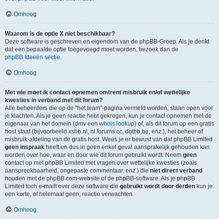
Omhoog
Waarom is de optie X niet beschikbaar?
Deze software is geschreven en eigendom van de phpBB-Groep. Als je denkt
dat een bepaalde optie toegevoegd moet worden, bezoek dan de
phpBB Ideeën sectie
.
Omhoog
Met wie moet ik contact opnemen omtrent misbruik en/of wettelijke
kwesties in verband met dit forum?
Alle beheerders die op de "het team"-pagina vermeld worden, staan open voor
je klachten. Als je geen reactie hebt gekregen, kun je contact opnemen met de
eigenaar van het domein (dmv een
whois lookup
) of, als dit forum op een gratis
host staat (bijvoorbeeld xsbb.nl, nl.forums.cc, dotbb.be, enz.), het beheer of
misbruik-afdeling van de gratis host. Wees je er bewust van dat phpBB Limited
geen inspraak
heeft en dus in geen enkel geval aansprakelijk gehouden kan
worden over hoe, waar en door wie dit forum gebruikt wordt. Neem
geen
contact op met phpBB Limited met vragen over wettelijke kwesties (zoals
aanspreekbaarheid, ongepaste commentaar, enz.) die
niet direct verband
houden met de phpBB.com-website of de phpBB-software. Als je phpBB
Limited toch e-mailt over deze software die
gebruikt wordt door derden
kun je
een korte, of helemaal geen, reactie verwachten.
Omhoog