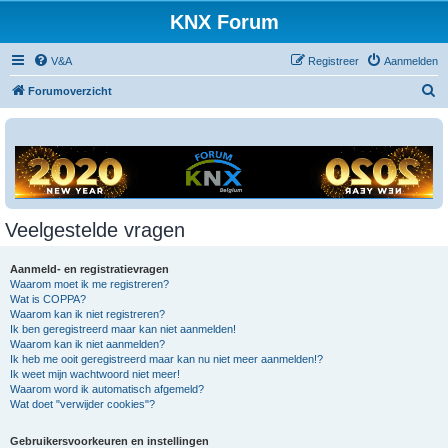
KNX Forum
V&A
Registreer
Aanmelden
Z
Forumoverzicht
o
e
k
Veelgestelde vragen
Aanmeld- en registratievragen
Waarom moet ik me registreren?
Wat is COPPA?
Waarom kan ik niet registreren?
Ik ben geregistreerd maar kan niet aanmelden!
Waarom kan ik niet aanmelden?
Ik heb me ooit geregistreerd maar kan nu niet meer aanmelden!?
Ik weet mijn wachtwoord niet meer!
Waarom word ik automatisch afgemeld?
Wat doet "verwijder cookies"?
Gebruikersvoorkeuren en instellingen