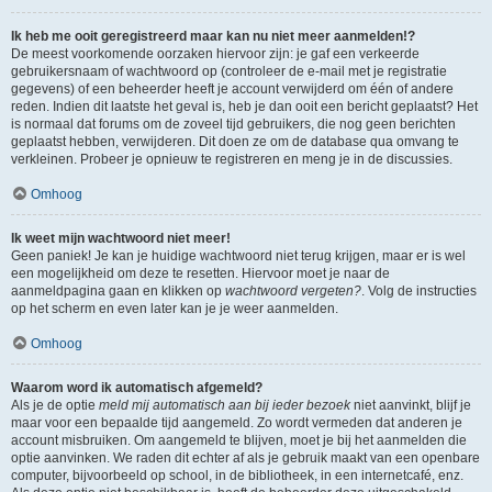
Ik heb me ooit geregistreerd maar kan nu niet meer aanmelden!?
De meest voorkomende oorzaken hiervoor zijn: je gaf een verkeerde
gebruikersnaam of wachtwoord op (controleer de e-mail met je registratie
gegevens) of een beheerder heeft je account verwijderd om één of andere
reden. Indien dit laatste het geval is, heb je dan ooit een bericht geplaatst? Het
is normaal dat forums om de zoveel tijd gebruikers, die nog geen berichten
geplaatst hebben, verwijderen. Dit doen ze om de database qua omvang te
verkleinen. Probeer je opnieuw te registreren en meng je in de discussies.
Omhoog
Ik weet mijn wachtwoord niet meer!
Geen paniek! Je kan je huidige wachtwoord niet terug krijgen, maar er is wel
een mogelijkheid om deze te resetten. Hiervoor moet je naar de
aanmeldpagina gaan en klikken op
wachtwoord vergeten?
. Volg de instructies
op het scherm en even later kan je je weer aanmelden.
Omhoog
Waarom word ik automatisch afgemeld?
Als je de optie
meld mij automatisch aan bij ieder bezoek
niet aanvinkt, blijf je
maar voor een bepaalde tijd aangemeld. Zo wordt vermeden dat anderen je
account misbruiken. Om aangemeld te blijven, moet je bij het aanmelden die
optie aanvinken. We raden dit echter af als je gebruik maakt van een openbare
computer, bijvoorbeeld op school, in de bibliotheek, in een internetcafé, enz.