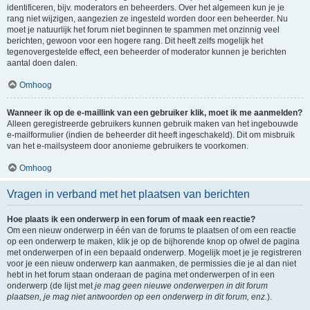
identificeren, bijv. moderators en beheerders. Over het algemeen kun je je
rang niet wijzigen, aangezien ze ingesteld worden door een beheerder. Nu
moet je natuurlijk het forum niet beginnen te spammen met onzinnig veel
berichten, gewoon voor een hogere rang. Dit heeft zelfs mogelijk het
tegenovergestelde effect, een beheerder of moderator kunnen je berichten
aantal doen dalen.
Omhoog
Wanneer ik op de e-maillink van een gebruiker klik, moet ik me aanmelden?
Alleen geregistreerde gebruikers kunnen gebruik maken van het ingebouwde
e-mailformulier (indien de beheerder dit heeft ingeschakeld). Dit om misbruik
van het e-mailsysteem door anonieme gebruikers te voorkomen.
Omhoog
Vragen in verband met het plaatsen van berichten
Hoe plaats ik een onderwerp in een forum of maak een reactie?
Om een nieuw onderwerp in één van de forums te plaatsen of om een reactie
op een onderwerp te maken, klik je op de bijhorende knop op ofwel de pagina
met onderwerpen of in een bepaald onderwerp. Mogelijk moet je je registreren
voor je een nieuw onderwerp kan aanmaken, de permissies die je al dan niet
hebt in het forum staan onderaan de pagina met onderwerpen of in een
onderwerp (de lijst met
je mag geen nieuwe onderwerpen in dit forum
plaatsen, je mag niet antwoorden op een onderwerp in dit forum, enz.
).