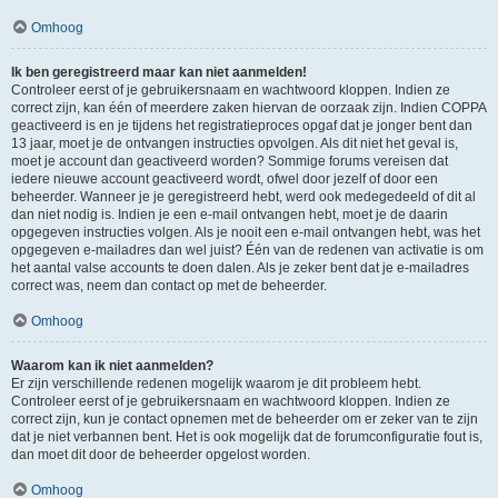
Omhoog
Ik ben geregistreerd maar kan niet aanmelden!
Controleer eerst of je gebruikersnaam en wachtwoord kloppen. Indien ze
correct zijn, kan één of meerdere zaken hiervan de oorzaak zijn. Indien COPPA
geactiveerd is en je tijdens het registratieproces opgaf dat je jonger bent dan
13 jaar, moet je de ontvangen instructies opvolgen. Als dit niet het geval is,
moet je account dan geactiveerd worden? Sommige forums vereisen dat
iedere nieuwe account geactiveerd wordt, ofwel door jezelf of door een
beheerder. Wanneer je je geregistreerd hebt, werd ook medegedeeld of dit al
dan niet nodig is. Indien je een e-mail ontvangen hebt, moet je de daarin
opgegeven instructies volgen. Als je nooit een e-mail ontvangen hebt, was het
opgegeven e-mailadres dan wel juist? Één van de redenen van activatie is om
het aantal valse accounts te doen dalen. Als je zeker bent dat je e-mailadres
correct was, neem dan contact op met de beheerder.
Omhoog
Waarom kan ik niet aanmelden?
Er zijn verschillende redenen mogelijk waarom je dit probleem hebt.
Controleer eerst of je gebruikersnaam en wachtwoord kloppen. Indien ze
correct zijn, kun je contact opnemen met de beheerder om er zeker van te zijn
dat je niet verbannen bent. Het is ook mogelijk dat de forumconfiguratie fout is,
dan moet dit door de beheerder opgelost worden.
Omhoog