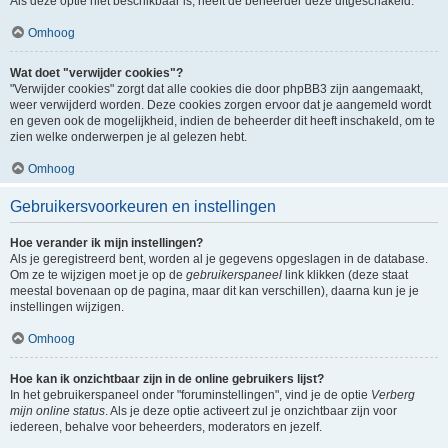
Als deze optie niet beschikbaar is, heeft de beheerder deze uitgeschakeld.
Omhoog
Wat doet "verwijder cookies"?
"Verwijder cookies" zorgt dat alle cookies die door phpBB3 zijn aangemaakt,
weer verwijderd worden. Deze cookies zorgen ervoor dat je aangemeld wordt
en geven ook de mogelijkheid, indien de beheerder dit heeft inschakeld, om te
zien welke onderwerpen je al gelezen hebt.
Omhoog
Gebruikersvoorkeuren en instellingen
Hoe verander ik mijn instellingen?
Als je geregistreerd bent, worden al je gegevens opgeslagen in de database.
Om ze te wijzigen moet je op de
gebruikerspaneel
link klikken (deze staat
meestal bovenaan op de pagina, maar dit kan verschillen), daarna kun je je
instellingen wijzigen.
Omhoog
Hoe kan ik onzichtbaar zijn in de online gebruikers lijst?
In het gebruikerspaneel onder "foruminstellingen", vind je de optie
Verberg
mijn online status
. Als je deze optie activeert zul je onzichtbaar zijn voor
iedereen, behalve voor beheerders, moderators en jezelf.