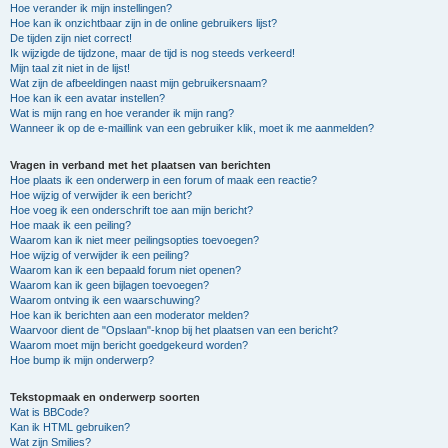
Hoe verander ik mijn instellingen?
Hoe kan ik onzichtbaar zijn in de online gebruikers lijst?
De tijden zijn niet correct!
Ik wijzigde de tijdzone, maar de tijd is nog steeds verkeerd!
Mijn taal zit niet in de lijst!
Wat zijn de afbeeldingen naast mijn gebruikersnaam?
Hoe kan ik een avatar instellen?
Wat is mijn rang en hoe verander ik mijn rang?
Wanneer ik op de e-maillink van een gebruiker klik, moet ik me aanmelden?
Vragen in verband met het plaatsen van berichten
Hoe plaats ik een onderwerp in een forum of maak een reactie?
Hoe wijzig of verwijder ik een bericht?
Hoe voeg ik een onderschrift toe aan mijn bericht?
Hoe maak ik een peiling?
Waarom kan ik niet meer peilingsopties toevoegen?
Hoe wijzig of verwijder ik een peiling?
Waarom kan ik een bepaald forum niet openen?
Waarom kan ik geen bijlagen toevoegen?
Waarom ontving ik een waarschuwing?
Hoe kan ik berichten aan een moderator melden?
Waarvoor dient de "Opslaan"-knop bij het plaatsen van een bericht?
Waarom moet mijn bericht goedgekeurd worden?
Hoe bump ik mijn onderwerp?
Tekstopmaak en onderwerp soorten
Wat is BBCode?
Kan ik HTML gebruiken?
Wat zijn Smilies?