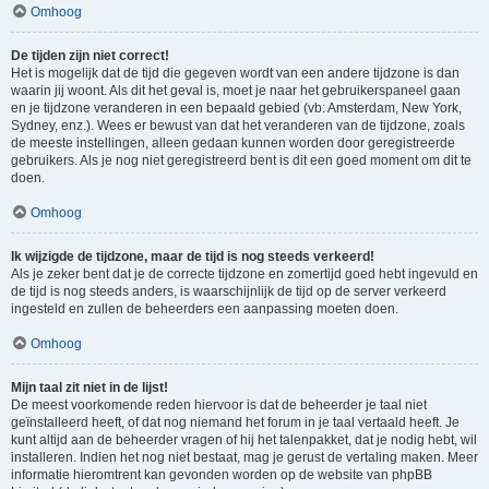
Omhoog
De tijden zijn niet correct!
Het is mogelijk dat de tijd die gegeven wordt van een andere tijdzone is dan
waarin jij woont. Als dit het geval is, moet je naar het gebruikerspaneel gaan
en je tijdzone veranderen in een bepaald gebied (vb: Amsterdam, New York,
Sydney, enz.). Wees er bewust van dat het veranderen van de tijdzone, zoals
de meeste instellingen, alleen gedaan kunnen worden door geregistreerde
gebruikers. Als je nog niet geregistreerd bent is dit een goed moment om dit te
doen.
Omhoog
Ik wijzigde de tijdzone, maar de tijd is nog steeds verkeerd!
Als je zeker bent dat je de correcte tijdzone en zomertijd goed hebt ingevuld en
de tijd is nog steeds anders, is waarschijnlijk de tijd op de server verkeerd
ingesteld en zullen de beheerders een aanpassing moeten doen.
Omhoog
Mijn taal zit niet in de lijst!
De meest voorkomende reden hiervoor is dat de beheerder je taal niet
geïnstalleerd heeft, of dat nog niemand het forum in je taal vertaald heeft. Je
kunt altijd aan de beheerder vragen of hij het talenpakket, dat je nodig hebt, wil
installeren. Indien het nog niet bestaat, mag je gerust de vertaling maken. Meer
informatie hieromtrent kan gevonden worden op de website van phpBB