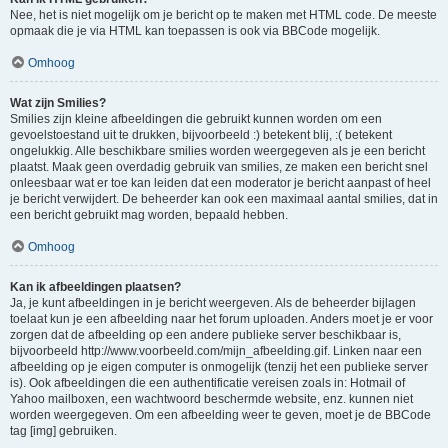
Nee, het is niet mogelijk om je bericht op te maken met HTML code. De meeste
opmaak die je via HTML kan toepassen is ook via BBCode mogelijk.
Omhoog
Wat zijn Smilies?
Smilies zijn kleine afbeeldingen die gebruikt kunnen worden om een
gevoelstoestand uit te drukken, bijvoorbeeld :) betekent blij, :( betekent
ongelukkig. Alle beschikbare smilies worden weergegeven als je een bericht
plaatst. Maak geen overdadig gebruik van smilies, ze maken een bericht snel
onleesbaar wat er toe kan leiden dat een moderator je bericht aanpast of heel
je bericht verwijdert. De beheerder kan ook een maximaal aantal smilies, dat in
een bericht gebruikt mag worden, bepaald hebben.
Omhoog
Kan ik afbeeldingen plaatsen?
Ja, je kunt afbeeldingen in je bericht weergeven. Als de beheerder bijlagen
toelaat kun je een afbeelding naar het forum uploaden. Anders moet je er voor
zorgen dat de afbeelding op een andere publieke server beschikbaar is,
bijvoorbeeld http://www.voorbeeld.com/mijn_afbeelding.gif. Linken naar een
afbeelding op je eigen computer is onmogelijk (tenzij het een publieke server
is). Ook afbeeldingen die een authentificatie vereisen zoals in: Hotmail of
Yahoo mailboxen, een wachtwoord beschermde website, enz. kunnen niet
worden weergegeven. Om een afbeelding weer te geven, moet je de BBCode
tag [img] gebruiken.