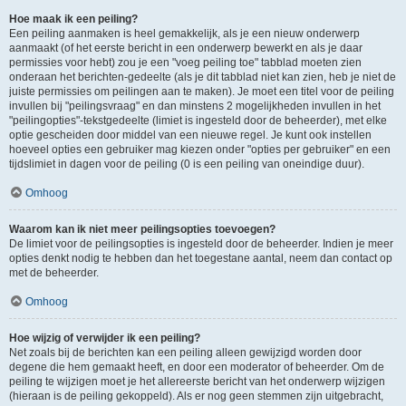
Hoe maak ik een peiling?
Een peiling aanmaken is heel gemakkelijk, als je een nieuw onderwerp
aanmaakt (of het eerste bericht in een onderwerp bewerkt en als je daar
permissies voor hebt) zou je een "voeg peiling toe" tabblad moeten zien
onderaan het berichten-gedeelte (als je dit tabblad niet kan zien, heb je niet de
juiste permissies om peilingen aan te maken). Je moet een titel voor de peiling
invullen bij "peilingsvraag" en dan minstens 2 mogelijkheden invullen in het
"peilingopties"-tekstgedeelte (limiet is ingesteld door de beheerder), met elke
optie gescheiden door middel van een nieuwe regel. Je kunt ook instellen
hoeveel opties een gebruiker mag kiezen onder "opties per gebruiker" en een
tijdslimiet in dagen voor de peiling (0 is een peiling van oneindige duur).
Omhoog
Waarom kan ik niet meer peilingsopties toevoegen?
De limiet voor de peilingsopties is ingesteld door de beheerder. Indien je meer
opties denkt nodig te hebben dan het toegestane aantal, neem dan contact op
met de beheerder.
Omhoog
Hoe wijzig of verwijder ik een peiling?
Net zoals bij de berichten kan een peiling alleen gewijzigd worden door
degene die hem gemaakt heeft, en door een moderator of beheerder. Om de
peiling te wijzigen moet je het allereerste bericht van het onderwerp wijzigen
(hieraan is de peiling gekoppeld). Als er nog geen stemmen zijn uitgebracht,