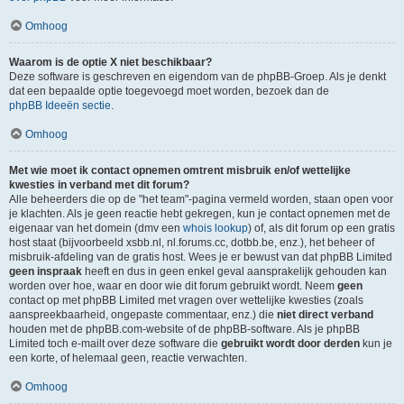
Omhoog
Waarom is de optie X niet beschikbaar?
Deze software is geschreven en eigendom van de phpBB-Groep. Als je denkt
dat een bepaalde optie toegevoegd moet worden, bezoek dan de
phpBB Ideeën sectie
.
Omhoog
Met wie moet ik contact opnemen omtrent misbruik en/of wettelijke
kwesties in verband met dit forum?
Alle beheerders die op de "het team"-pagina vermeld worden, staan open voor
je klachten. Als je geen reactie hebt gekregen, kun je contact opnemen met de
eigenaar van het domein (dmv een
whois lookup
) of, als dit forum op een gratis
host staat (bijvoorbeeld xsbb.nl, nl.forums.cc, dotbb.be, enz.), het beheer of
misbruik-afdeling van de gratis host. Wees je er bewust van dat phpBB Limited
geen inspraak
heeft en dus in geen enkel geval aansprakelijk gehouden kan
worden over hoe, waar en door wie dit forum gebruikt wordt. Neem
geen
contact op met phpBB Limited met vragen over wettelijke kwesties (zoals
aanspreekbaarheid, ongepaste commentaar, enz.) die
niet direct verband
houden met de phpBB.com-website of de phpBB-software. Als je phpBB
Limited toch e-mailt over deze software die
gebruikt wordt door derden
kun je
een korte, of helemaal geen, reactie verwachten.
Omhoog