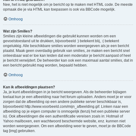
Nee, het is niet mogelijk om je bericht op te maken met HTML code. De meeste
opmaak die je via HTML kan toepassen is ook via BBCode mogelijk.
Omhoog
Wat zijn Smilies?
Smilies zijn kleine afbeeldingen die gebruikt kunnen worden om een
gevoelstoestand uit te drukken, bijvoorbeeld :) betekent blij, :( betekent
ongelukkig. Alle beschikbare smilies worden weergegeven als je een bericht
plaatst. Maak geen overdadig gebruik van smilies, ze maken een bericht snel
onleesbaar wat er toe kan leiden dat een moderator je bericht aanpast of heel
je bericht verwijdert. De beheerder kan ook een maximaal aantal smilies, dat in
een bericht gebruikt mag worden, bepaald hebben.
Omhoog
Kan ik afbeeldingen plaatsen?
Ja, je kunt afbeeldingen in je bericht weergeven. Als de beheerder bijlagen
toelaat kun je een afbeelding naar het forum uploaden. Anders moet je er voor
zorgen dat de afbeelding op een andere publieke server beschikbaar is,
bijvoorbeeld http://www.voorbeeld.com/mijn_afbeelding.gif. Linken naar een
afbeelding op je eigen computer is onmogelijk (tenzij het een publieke server
is). Ook afbeeldingen die een authentificatie vereisen zoals in: Hotmail of
Yahoo mailboxen, een wachtwoord beschermde website, enz. kunnen niet
worden weergegeven. Om een afbeelding weer te geven, moet je de BBCode
tag [img] gebruiken.