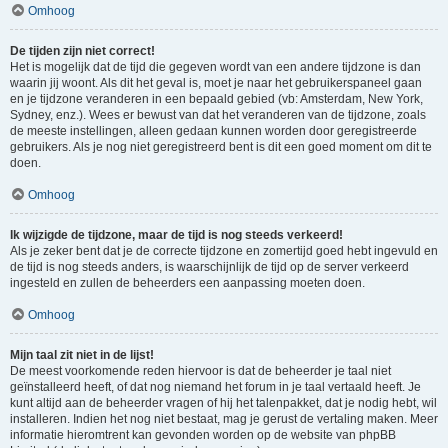
Omhoog
De tijden zijn niet correct!
Het is mogelijk dat de tijd die gegeven wordt van een andere tijdzone is dan
waarin jij woont. Als dit het geval is, moet je naar het gebruikerspaneel gaan
en je tijdzone veranderen in een bepaald gebied (vb: Amsterdam, New York,
Sydney, enz.). Wees er bewust van dat het veranderen van de tijdzone, zoals
de meeste instellingen, alleen gedaan kunnen worden door geregistreerde
gebruikers. Als je nog niet geregistreerd bent is dit een goed moment om dit te
doen.
Omhoog
Ik wijzigde de tijdzone, maar de tijd is nog steeds verkeerd!
Als je zeker bent dat je de correcte tijdzone en zomertijd goed hebt ingevuld en
de tijd is nog steeds anders, is waarschijnlijk de tijd op de server verkeerd
ingesteld en zullen de beheerders een aanpassing moeten doen.
Omhoog
Mijn taal zit niet in de lijst!
De meest voorkomende reden hiervoor is dat de beheerder je taal niet
geïnstalleerd heeft, of dat nog niemand het forum in je taal vertaald heeft. Je
kunt altijd aan de beheerder vragen of hij het talenpakket, dat je nodig hebt, wil
installeren. Indien het nog niet bestaat, mag je gerust de vertaling maken. Meer
informatie hieromtrent kan gevonden worden op de website van phpBB