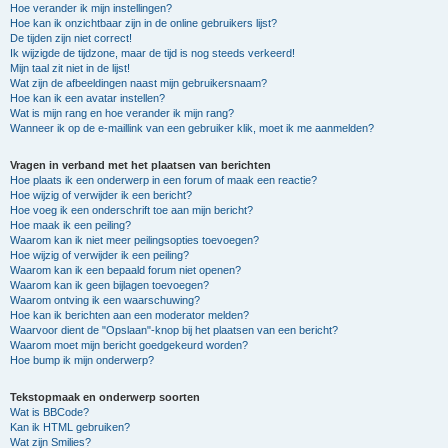
Hoe verander ik mijn instellingen?
Hoe kan ik onzichtbaar zijn in de online gebruikers lijst?
De tijden zijn niet correct!
Ik wijzigde de tijdzone, maar de tijd is nog steeds verkeerd!
Mijn taal zit niet in de lijst!
Wat zijn de afbeeldingen naast mijn gebruikersnaam?
Hoe kan ik een avatar instellen?
Wat is mijn rang en hoe verander ik mijn rang?
Wanneer ik op de e-maillink van een gebruiker klik, moet ik me aanmelden?
Vragen in verband met het plaatsen van berichten
Hoe plaats ik een onderwerp in een forum of maak een reactie?
Hoe wijzig of verwijder ik een bericht?
Hoe voeg ik een onderschrift toe aan mijn bericht?
Hoe maak ik een peiling?
Waarom kan ik niet meer peilingsopties toevoegen?
Hoe wijzig of verwijder ik een peiling?
Waarom kan ik een bepaald forum niet openen?
Waarom kan ik geen bijlagen toevoegen?
Waarom ontving ik een waarschuwing?
Hoe kan ik berichten aan een moderator melden?
Waarvoor dient de "Opslaan"-knop bij het plaatsen van een bericht?
Waarom moet mijn bericht goedgekeurd worden?
Hoe bump ik mijn onderwerp?
Tekstopmaak en onderwerp soorten
Wat is BBCode?
Kan ik HTML gebruiken?
Wat zijn Smilies?