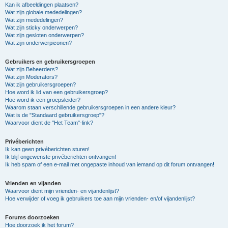
Kan ik afbeeldingen plaatsen?
Wat zijn globale mededelingen?
Wat zijn mededelingen?
Wat zijn sticky onderwerpen?
Wat zijn gesloten onderwerpen?
Wat zijn onderwerpiconen?
Gebruikers en gebruikersgroepen
Wat zijn Beheerders?
Wat zijn Moderators?
Wat zijn gebruikersgroepen?
Hoe word ik lid van een gebruikersgroep?
Hoe word ik een groepsleider?
Waarom staan verschillende gebruikersgroepen in een andere kleur?
Wat is de "Standaard gebruikersgroep"?
Waarvoor dient de "Het Team"-link?
Privéberichten
Ik kan geen privéberichten sturen!
Ik blijf ongewenste privéberichten ontvangen!
Ik heb spam of een e-mail met ongepaste inhoud van iemand op dit forum ontvangen!
Vrienden en vijanden
Waarvoor dient mijn vrienden- en vijandenlijst?
Hoe verwijder of voeg ik gebruikers toe aan mijn vrienden- en/of vijandenlijst?
Forums doorzoeken
Hoe doorzoek ik het forum?