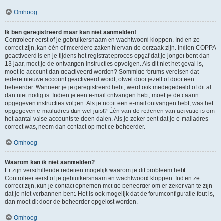
Omhoog
Ik ben geregistreerd maar kan niet aanmelden!
Controleer eerst of je gebruikersnaam en wachtwoord kloppen. Indien ze
correct zijn, kan één of meerdere zaken hiervan de oorzaak zijn. Indien COPPA
geactiveerd is en je tijdens het registratieproces opgaf dat je jonger bent dan
13 jaar, moet je de ontvangen instructies opvolgen. Als dit niet het geval is,
moet je account dan geactiveerd worden? Sommige forums vereisen dat
iedere nieuwe account geactiveerd wordt, ofwel door jezelf of door een
beheerder. Wanneer je je geregistreerd hebt, werd ook medegedeeld of dit al
dan niet nodig is. Indien je een e-mail ontvangen hebt, moet je de daarin
opgegeven instructies volgen. Als je nooit een e-mail ontvangen hebt, was het
opgegeven e-mailadres dan wel juist? Één van de redenen van activatie is om
het aantal valse accounts te doen dalen. Als je zeker bent dat je e-mailadres
correct was, neem dan contact op met de beheerder.
Omhoog
Waarom kan ik niet aanmelden?
Er zijn verschillende redenen mogelijk waarom je dit probleem hebt.
Controleer eerst of je gebruikersnaam en wachtwoord kloppen. Indien ze
correct zijn, kun je contact opnemen met de beheerder om er zeker van te zijn
dat je niet verbannen bent. Het is ook mogelijk dat de forumconfiguratie fout is,
dan moet dit door de beheerder opgelost worden.
Omhoog