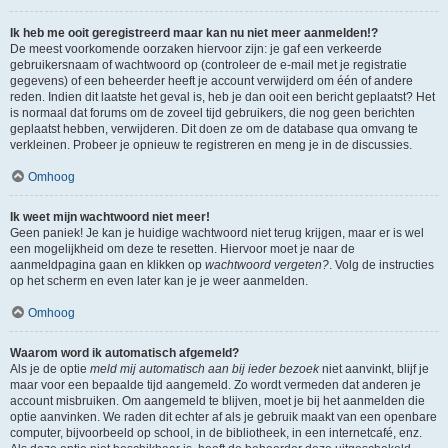
Ik heb me ooit geregistreerd maar kan nu niet meer aanmelden!?
De meest voorkomende oorzaken hiervoor zijn: je gaf een verkeerde
gebruikersnaam of wachtwoord op (controleer de e-mail met je registratie
gegevens) of een beheerder heeft je account verwijderd om één of andere
reden. Indien dit laatste het geval is, heb je dan ooit een bericht geplaatst? Het
is normaal dat forums om de zoveel tijd gebruikers, die nog geen berichten
geplaatst hebben, verwijderen. Dit doen ze om de database qua omvang te
verkleinen. Probeer je opnieuw te registreren en meng je in de discussies.
Omhoog
Ik weet mijn wachtwoord niet meer!
Geen paniek! Je kan je huidige wachtwoord niet terug krijgen, maar er is wel
een mogelijkheid om deze te resetten. Hiervoor moet je naar de
aanmeldpagina gaan en klikken op
wachtwoord vergeten?
. Volg de instructies
op het scherm en even later kan je je weer aanmelden.
Omhoog
Waarom word ik automatisch afgemeld?
Als je de optie
meld mij automatisch aan bij ieder bezoek
niet aanvinkt, blijf je
maar voor een bepaalde tijd aangemeld. Zo wordt vermeden dat anderen je
account misbruiken. Om aangemeld te blijven, moet je bij het aanmelden die
optie aanvinken. We raden dit echter af als je gebruik maakt van een openbare
computer, bijvoorbeeld op school, in de bibliotheek, in een internetcafé, enz.