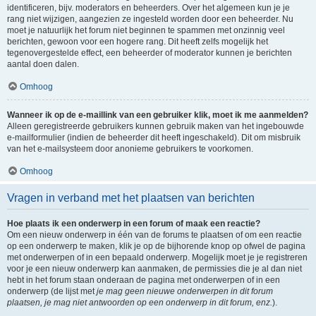
identificeren, bijv. moderators en beheerders. Over het algemeen kun je je
rang niet wijzigen, aangezien ze ingesteld worden door een beheerder. Nu
moet je natuurlijk het forum niet beginnen te spammen met onzinnig veel
berichten, gewoon voor een hogere rang. Dit heeft zelfs mogelijk het
tegenovergestelde effect, een beheerder of moderator kunnen je berichten
aantal doen dalen.
Omhoog
Wanneer ik op de e-maillink van een gebruiker klik, moet ik me aanmelden?
Alleen geregistreerde gebruikers kunnen gebruik maken van het ingebouwde
e-mailformulier (indien de beheerder dit heeft ingeschakeld). Dit om misbruik
van het e-mailsysteem door anonieme gebruikers te voorkomen.
Omhoog
Vragen in verband met het plaatsen van berichten
Hoe plaats ik een onderwerp in een forum of maak een reactie?
Om een nieuw onderwerp in één van de forums te plaatsen of om een reactie
op een onderwerp te maken, klik je op de bijhorende knop op ofwel de pagina
met onderwerpen of in een bepaald onderwerp. Mogelijk moet je je registreren
voor je een nieuw onderwerp kan aanmaken, de permissies die je al dan niet
hebt in het forum staan onderaan de pagina met onderwerpen of in een
onderwerp (de lijst met
je mag geen nieuwe onderwerpen in dit forum
plaatsen, je mag niet antwoorden op een onderwerp in dit forum, enz.
).