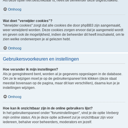
Als deze optie niet beschikbaar is, heeft de beheerder deze uitgeschakeld.
Omhoog
Wat doet "verwijder cookies"?
"Verwijder cookies" zorgt dat alle cookies die door phpBB3 zijn aangemaakt,
weer verwijderd worden. Deze cookies zorgen ervoor dat je aangemeld wordt
en geven ook de mogelijkheid, indien de beheerder dit heeft inschakeld, om te
zien welke onderwerpen je al gelezen hebt.
Omhoog
Gebruikersvoorkeuren en instellingen
Hoe verander ik mijn instellingen?
Als je geregistreerd bent, worden al je gegevens opgeslagen in de database.
Om ze te wijzigen moet je op de
gebruikerspaneel
link klikken (deze staat
meestal bovenaan op de pagina, maar dit kan verschillen), daarna kun je je
instellingen wijzigen.
Omhoog
Hoe kan ik onzichtbaar zijn in de online gebruikers lijst?
In het gebruikerspaneel onder "foruminstellingen", vind je de optie
Verberg
mijn online status
. Als je deze optie activeert zul je onzichtbaar zijn voor
iedereen, behalve voor beheerders, moderators en jezelf.