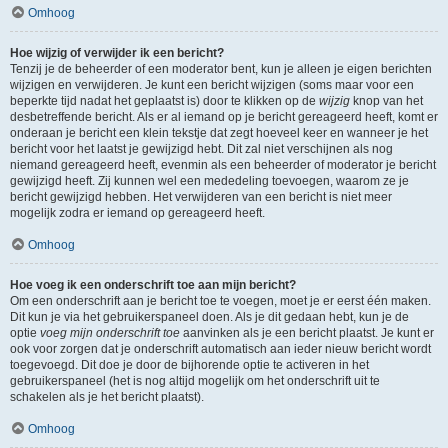
Omhoog
Hoe wijzig of verwijder ik een bericht?
Tenzij je de beheerder of een moderator bent, kun je alleen je eigen berichten
wijzigen en verwijderen. Je kunt een bericht wijzigen (soms maar voor een
beperkte tijd nadat het geplaatst is) door te klikken op de
wijzig
knop van het
desbetreffende bericht. Als er al iemand op je bericht gereageerd heeft, komt er
onderaan je bericht een klein tekstje dat zegt hoeveel keer en wanneer je het
bericht voor het laatst je gewijzigd hebt. Dit zal niet verschijnen als nog
niemand gereageerd heeft, evenmin als een beheerder of moderator je bericht
gewijzigd heeft. Zij kunnen wel een mededeling toevoegen, waarom ze je
bericht gewijzigd hebben. Het verwijderen van een bericht is niet meer
mogelijk zodra er iemand op gereageerd heeft.
Omhoog
Hoe voeg ik een onderschrift toe aan mijn bericht?
Om een onderschrift aan je bericht toe te voegen, moet je er eerst één maken.
Dit kun je via het gebruikerspaneel doen. Als je dit gedaan hebt, kun je de
optie
voeg mijn onderschrift toe
aanvinken als je een bericht plaatst. Je kunt er
ook voor zorgen dat je onderschrift automatisch aan ieder nieuw bericht wordt
toegevoegd. Dit doe je door de bijhorende optie te activeren in het
gebruikerspaneel (het is nog altijd mogelijk om het onderschrift uit te
schakelen als je het bericht plaatst).
Omhoog