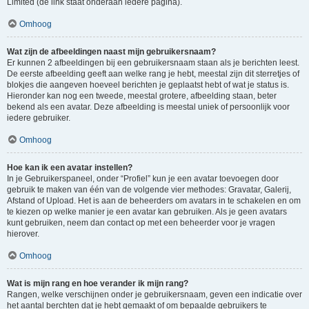
Limited (de link staat onderaan iedere pagina).
Omhoog
Wat zijn de afbeeldingen naast mijn gebruikersnaam?
Er kunnen 2 afbeeldingen bij een gebruikersnaam staan als je berichten leest.
De eerste afbeelding geeft aan welke rang je hebt, meestal zijn dit sterretjes of
blokjes die aangeven hoeveel berichten je geplaatst hebt of wat je status is.
Hieronder kan nog een tweede, meestal grotere, afbeelding staan, beter
bekend als een avatar. Deze afbeelding is meestal uniek of persoonlijk voor
iedere gebruiker.
Omhoog
Hoe kan ik een avatar instellen?
In je Gebruikerspaneel, onder “Profiel” kun je een avatar toevoegen door
gebruik te maken van één van de volgende vier methodes: Gravatar, Galerij,
Afstand of Upload. Het is aan de beheerders om avatars in te schakelen en om
te kiezen op welke manier je een avatar kan gebruiken. Als je geen avatars
kunt gebruiken, neem dan contact op met een beheerder voor je vragen
hierover.
Omhoog
Wat is mijn rang en hoe verander ik mijn rang?
Rangen, welke verschijnen onder je gebruikersnaam, geven een indicatie over
het aantal berchten dat je hebt gemaakt of om bepaalde gebruikers te