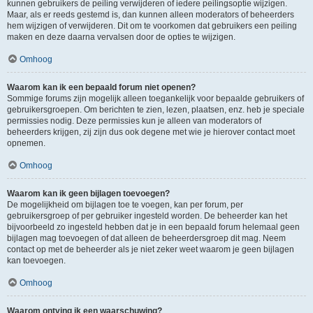
kunnen gebruikers de peiling verwijderen of iedere peilingsoptie wijzigen.
Maar, als er reeds gestemd is, dan kunnen alleen moderators of beheerders
hem wijzigen of verwijderen. Dit om te voorkomen dat gebruikers een peiling
maken en deze daarna vervalsen door de opties te wijzigen.
Omhoog
Waarom kan ik een bepaald forum niet openen?
Sommige forums zijn mogelijk alleen toegankelijk voor bepaalde gebruikers of
gebruikersgroepen. Om berichten te zien, lezen, plaatsen, enz. heb je speciale
permissies nodig. Deze permissies kun je alleen van moderators of
beheerders krijgen, zij zijn dus ook degene met wie je hierover contact moet
opnemen.
Omhoog
Waarom kan ik geen bijlagen toevoegen?
De mogelijkheid om bijlagen toe te voegen, kan per forum, per
gebruikersgroep of per gebruiker ingesteld worden. De beheerder kan het
bijvoorbeeld zo ingesteld hebben dat je in een bepaald forum helemaal geen
bijlagen mag toevoegen of dat alleen de beheerdersgroep dit mag. Neem
contact op met de beheerder als je niet zeker weet waarom je geen bijlagen
kan toevoegen.
Omhoog
Waarom ontving ik een waarschuwing?