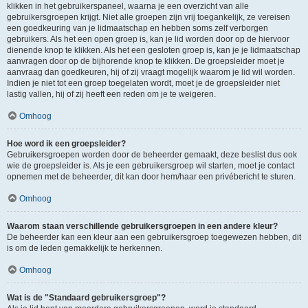
klikken in het gebruikerspaneel, waarna je een overzicht van alle
gebruikersgroepen krijgt. Niet alle groepen zijn vrij toegankelijk, ze vereisen
een goedkeuring van je lidmaatschap en hebben soms zelf verborgen
gebruikers. Als het een open groep is, kan je lid worden door op de hiervoor
dienende knop te klikken. Als het een gesloten groep is, kan je je lidmaatschap
aanvragen door op de bijhorende knop te klikken. De groepsleider moet je
aanvraag dan goedkeuren, hij of zij vraagt mogelijk waarom je lid wil worden.
Indien je niet tot een groep toegelaten wordt, moet je de groepsleider niet
lastig vallen, hij of zij heeft een reden om je te weigeren.
Omhoog
Hoe word ik een groepsleider?
Gebruikersgroepen worden door de beheerder gemaakt, deze beslist dus ook
wie de groepsleider is. Als je een gebruikersgroep wil starten, moet je contact
opnemen met de beheerder, dit kan door hem/haar een privébericht te sturen.
Omhoog
Waarom staan verschillende gebruikersgroepen in een andere kleur?
De beheerder kan een kleur aan een gebruikersgroep toegewezen hebben, dit
is om de leden gemakkelijk te herkennen.
Omhoog
Wat is de "Standaard gebruikersgroep"?