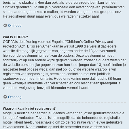
berichten te plaatsen. Hoe dan ook, als je geregistreerd bent kun je meer
functies gebruiken. Zo kun je bijvoorbeeld een avatar opgeven, privéberichten
sturen, andere gebruikers e-mailen, lid worden van gebruikersgroepen, enz.
Het registreren duurt maar even, dus we raden het zeker aan!
Omhoog
Wat is COPPA?
COPPA is de afkorting voor het Engelse "Children’s Online Privacy and
Protection Act". Dit is een Amerikaanse wet uit 1998 die vereist dat iedere
website die mogelijk gegevens van jongeren onder de 13 jaar verzamelt,
hiervoor de toestemming heeft van de ouders. Deze toestemming moet
schriftelijk of op een andere wijze gegeven worden, zodat de ouders weten dat
de website persoonlijke gegevens van hun kind, jonger dan 13, heeft. Indien je
niet zeker bent of deze wet al dan niet op jou of de website waarop je wil
registreren van toepassing is, neem dan contact op met een juridisch
raadgever voor meer informatie. Houd er rekening mee dat het phpBB-team
geen wettelijke informatie kan verschaffen en ook niet het aanspreekpunt is
voor deze wetgeving, tenzij dit hieronder vermeld wordt.
Omhoog
Waarom kan ik niet registreren?
Mogelijk heeft de beheerder je IP-adres verbannen, of de gebruikersnaam die
je opgeeft verboden. Tevens is het mogelijk dat de beheerder de registratie
mogelijkheid heeft uitgeschakeld om zo de registratie van nieuwe gebruikers
te voorkomen. Neem contact op met de beheerder voor verdere hulp.