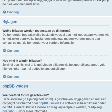
Om je abonnement op te zeggen, ga je naar het gebruikerspaneel en klik je op
de hier voor dienende links.
Omhoog
Bijlagen
Welke bijlagen worden toegestaan op dit forum?
De beheerder bepaalt welke bestandstypes al dan niet toegestaan worden. Als
je niet zeker bent welke bestanden geüpload mogen worden, neem dan
contact op met de beheerder voor verdere informatie.
Omhoog
Hoe vind ik al mijn bijlagen?
Je vindt een lijst met al je geüploade bijlagen via het gebruikerspaneel, volg
hier de links naar het gedeelte omtrent bijlagen.
Omhoog
phpBB vragen
Wie heeft dit forum geschreven?
Deze software (in zijn originele vorm) is geschreven, vrijgegeven en met een
copyright beschermd door
phpBB Limited
. De software is beschikbaar onder
de GNU General Public License en mag vrij verspreid worden, raadpleeg
over phpBB
voor meer informatie.