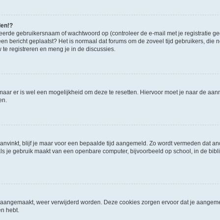
den!?
eerde gebruikersnaam of wachtwoord op (controleer de e-mail met je registratie g
it een bericht geplaatst? Het is normaal dat forums om de zoveel tijd gebruikers, di
e registreren en meng je in de discussies.
 maar er is wel een mogelijkheid om deze te resetten. Hiervoor moet je naar de a
en.
aanvinkt, blijf je maar voor een bepaalde tijd aangemeld. Zo wordt vermeden dat a
ls je gebruik maakt van een openbare computer, bijvoorbeeld op school, in de biblio
ijn aangemaakt, weer verwijderd worden. Deze cookies zorgen ervoor dat je aangem
en hebt.