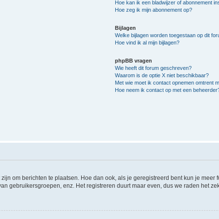
Hoe kan ik een bladwijzer of abonnement ins
Hoe zeg ik mijn abonnement op?
Bijlagen
Welke bijlagen worden toegestaan op dit fo
Hoe vind ik al mijn bijlagen?
phpBB vragen
Wie heeft dit forum geschreven?
Waarom is de optie X niet beschikbaar?
Met wie moet ik contact opnemen omtrent mis
Hoe neem ik contact op met een beheerder
 zijn om berichten te plaatsen. Hoe dan ook, als je geregistreerd bent kun je meer
 van gebruikersgroepen, enz. Het registreren duurt maar even, dus we raden het ze