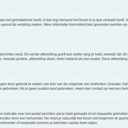
niet geïnstalleerd heeft, of dat nog niemand het forum in je taal vertaald heeft. Je
ag je gerust de vertaling maken. Meer informatie hieromtrent kan gevonden worden o
richten leest. De eerste afbeelding geeft aan welke rang je hebt, meestal zijn dit 
e, meestal grotere, afbeelding staan, beter bekend als een avatar. Deze afbeelding 
oegen door gebruik te maken van één van de volgende vier methodes: Gravatar, Gale
n gebruiken. Als je geen avatars kunt gebruiken, neem dan contact op met een beh
indicatie over het aantal berchten dat je hebt gemaakt of om bepaalde gebruikers 
d worden door een beheerder. Nu moet je natuurlijk het forum niet beginnen te sp
en beheerder of moderator kunnen je berichten aantal doen dalen.