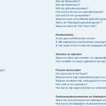
Wat zijn Beheerders?
Wat zijn Moderators?
Wat zijn gebruikersgroepen?
Hoe word ik lid van een gebruikersgroep?
Hoe word ik een groepsleider?
Waarom staan verschillende gebruikersgroe
Wat is de "Standaard gebruikersgroep"?
Waarvoor dient de "Het Team"-link?
Privéberichten
Ik kan geen privéberichten sturen!
Ik blijf ongewenste privéberichten ontvange
Ik heb spam of een e-mail met ongepaste i
Vrienden en vijanden
Waarvoor dient mijn vrienden- en vijandenlij
Hoe verwijder of voeg ik gebruikers toe aan m
Forums doorzoeken
lden?
Hoe doorzoek ik het forum?
Waarom levert mijn zoekopdracht geen resu
Waarom resulteert mijn zoekopdracht in een
Hoe zoek ik een gebruiker?
Hoe kan ik mijn eigen berichten en onderw
Onderwerpabonnementen en bladwijzer
Wat is het verschil tussen een bladwijzer 
Hoe kan ik een bladwijzer of abonnement in