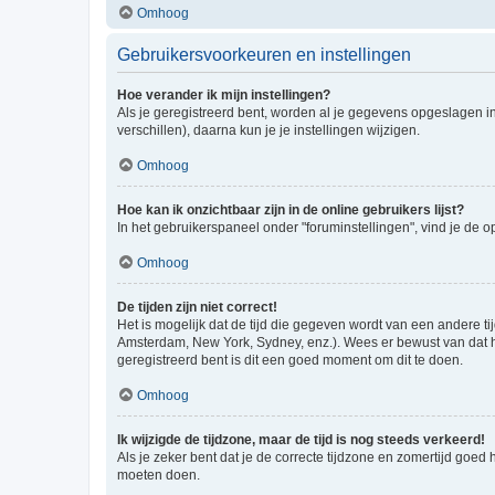
Omhoog
Gebruikersvoorkeuren en instellingen
Hoe verander ik mijn instellingen?
Als je geregistreerd bent, worden al je gegevens opgeslagen i
verschillen), daarna kun je je instellingen wijzigen.
Omhoog
Hoe kan ik onzichtbaar zijn in de online gebruikers lijst?
In het gebruikerspaneel onder "foruminstellingen", vind je de o
Omhoog
De tijden zijn niet correct!
Het is mogelijk dat de tijd die gegeven wordt van een andere ti
Amsterdam, New York, Sydney, enz.). Wees er bewust van dat he
geregistreerd bent is dit een goed moment om dit te doen.
Omhoog
Ik wijzigde de tijdzone, maar de tijd is nog steeds verkeerd!
Als je zeker bent dat je de correcte tijdzone en zomertijd goed
moeten doen.