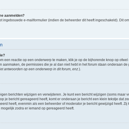
k me aanmelden?
t ingebouwde e-mailformulier (indien de beheerder dit heeft ingeschakeld). Dit o
en
ie?
om een reactie op een onderwerp te maken, klik je op de bijhorende knop op ofwe
an aanmaken, de permissies die je al dan niet hebt in het forum staan onderaan de
et antwoorden op een onderwerp in dit forum, enz.
).
eigen berichten wijzigen en verwijderen. Je kunt een bericht wijzigen (soms maar voo
p je bericht gereageerd heeft, komt er onderaan je bericht een klein tekstje dat ze
ageerd heeft, evenmin als een beheerder of moderator je bericht gewijzigd heeft. 
r mogelijk zodra er iemand op gereageerd heeft.