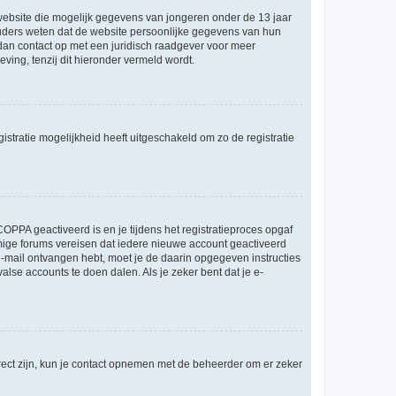
e website die mogelijk gegevens van jongeren onder de 13 jaar
ouders weten dat de website persoonlijke gegevens van hun
m dan contact op met een juridisch raadgever voor meer
ving, tenzij dit hieronder vermeld wordt.
stratie mogelijkheid heeft uitgeschakeld om zo de registratie
OPPA geactiveerd is en je tijdens het registratieproces opgaf
ommige forums vereisen dat iedere nieuwe account geactiveerd
 e-mail ontvangen hebt, moet je de daarin opgegeven instructies
lse accounts te doen dalen. Als je zeker bent dat je e-
rect zijn, kun je contact opnemen met de beheerder om er zeker