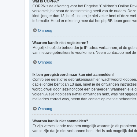
Wat is COPPA?
COPPA is de afkorting voor het Engelse "Children’s Online Priv
verzamelt, hiervoor de toestemming heeft van de ouders. Deze
kind, jonger dan 13, heeft. Indien je niet zeker bent of deze w
informatie. Houd er rekening mee dat het phpBB-team geen wette
Omhoog
Waarom kan ik niet registreren?
Mogelijk heeft de beheerder je IP-adres verbannen, of de gebru
van nieuwe gebruikers te voorkomen. Neem contact op met de 
Omhoog
Ik ben geregistreerd maar kan niet aanmelden!
Controleer eerst of je gebruikersnaam en wachtwoord kloppen. I
dat je jonger bent dan 13 jaar, moet je de ontvangen instructi
wordt, ofwel door jezelf of door een beheerder. Wanneer je je 
volgen. Als je nooit een e-mail ontvangen hebt, was het opgege
mailadres correct was, neem dan contact op met de beheerder.
Omhoog
Waarom kan ik niet aanmelden?
Er zijn verschillende redenen mogelijk waarom je dit probleem
van te zijn dat je niet verbannen bent. Het is ook mogelijk dat