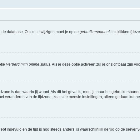
n de database. Om ze te wijzigen moet je op de
gebruikerspaneel
link klikken (dez
ptie
Verberg mijn online status
. Als je deze optie activeert zul je onzichtbaar zijn 
jdzone is dan waarin jij woont. Als dit het geval is, moet je naar het gebruikerspan
t veranderen van de tijdzone, zoals de meeste instellingen, alleen gedaan kunnen
 hebt ingevuld en de tijd is nog steeds anders, is waarschijnlijk de tijd op de serv