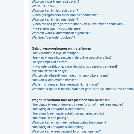
Waarom moet ik me registreren?
Wat is COPPA?
Waarom kan ik niet registreren?
Ik ben geregistreerd maar kan niet aanmelden!
Waarom kan ik niet aanmelden?
Ik heb me ooit geregistreerd maar kan nu niet meer aanmelden!?
Ik weet mijn wachtwoord niet meer!
Waarom word ik automatisch afgemeld?
Wat doet "verwijder cookies"?
Gebruikersvoorkeuren en instellingen
Hoe verander ik mijn instellingen?
Hoe kan ik onzichtbaar zijn in de online gebruikers lijst?
De tijden zijn niet correct!
Ik wijzigde de tijdzone, maar de tijd is nog steeds verkeerd!
Mijn taal zit niet in de lijst!
Wat zijn de afbeeldingen naast mijn gebruikersnaam?
Hoe kan ik een avatar instellen?
Wat is mijn rang en hoe verander ik mijn rang?
Wanneer ik op de e-maillink van een gebruiker klik, moet ik me aanme
Vragen in verband met het plaatsen van berichten
Hoe plaats ik een onderwerp in een forum of maak een reactie?
Hoe wijzig of verwijder ik een bericht?
Hoe voeg ik een onderschrift toe aan mijn bericht?
Hoe maak ik een peiling?
Waarom kan ik niet meer peilingsopties toevoegen?
Hoe wijzig of verwijder ik een peiling?
Waarom kan ik een bepaald forum niet openen?