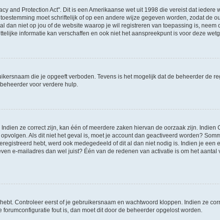
acy and Protection Act". Dit is een Amerikaanse wet uit 1998 die vereist dat ieder
 toestemming moet schriftelijk of op een andere wijze gegeven worden, zodat de 
et al dan niet op jou of de website waarop je wil registreren van toepassing is, nee
lijke informatie kan verschaffen en ook niet het aanspreekpunt is voor deze wetge
ikersnaam die je opgeeft verboden. Tevens is het mogelijk dat de beheerder de regi
beheerder voor verdere hulp.
ndien ze correct zijn, kan één of meerdere zaken hiervan de oorzaak zijn. Indien C
es opvolgen. Als dit niet het geval is, moet je account dan geactiveerd worden? S
geregistreerd hebt, werd ook medegedeeld of dit al dan niet nodig is. Indien je een
ven e-mailadres dan wel juist? Één van de redenen van activatie is om het aantal va
 hebt. Controleer eerst of je gebruikersnaam en wachtwoord kloppen. Indien ze cor
 de forumconfiguratie fout is, dan moet dit door de beheerder opgelost worden.