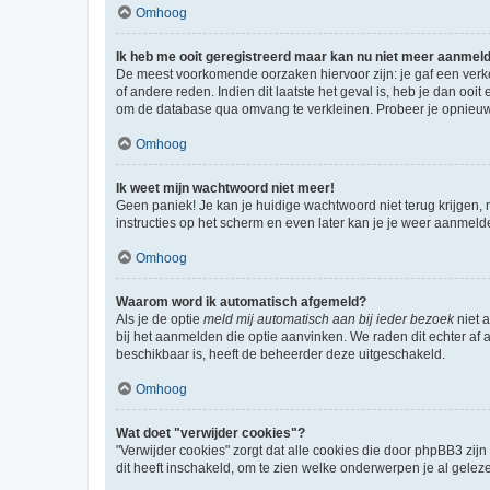
Omhoog
Ik heb me ooit geregistreerd maar kan nu niet meer aanmel
De meest voorkomende oorzaken hiervoor zijn: je gaf een verk
of andere reden. Indien dit laatste het geval is, heb je dan oo
om de database qua omvang te verkleinen. Probeer je opnieuw t
Omhoog
Ik weet mijn wachtwoord niet meer!
Geen paniek! Je kan je huidige wachtwoord niet terug krijgen,
instructies op het scherm en even later kan je je weer aanmeld
Omhoog
Waarom word ik automatisch afgemeld?
Als je de optie
meld mij automatisch aan bij ieder bezoek
niet 
bij het aanmelden die optie aanvinken. We raden dit echter af a
beschikbaar is, heeft de beheerder deze uitgeschakeld.
Omhoog
Wat doet "verwijder cookies"?
"Verwijder cookies" zorgt dat alle cookies die door phpBB3 z
dit heeft inschakeld, om te zien welke onderwerpen je al gelez