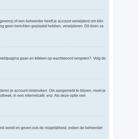
egevens) of een beheerder heeft je account verwijderd om één
e nog geen berichten geplaatst hebben, verwijderen. Dit doen ze
anmeldpagina gaan en klikken op
wachtwoord vergeten?
. Volg de
nderen je account misbruiken. Om aangemeld te blijven, moet je
theek, in een internetcafé, enz. Als deze optie niet
eld wordt en geven ook de mogelijkheid, indien de beheerder