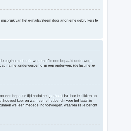
m misbruik van het e-mailsysteem door anonieme gebruikers te
l de pagina met onderwerpen of in een bepaald onderwerp.
 pagina met onderwerpen of in een onderwerp (de lijst met
je
r een beperkte tijd nadat het geplaatst is) door te klikken op
gt hoeveel keer en wanneer je het bericht voor het laatst je
Zij kunnen wel een mededeling toevoegen, waarom ze je bericht