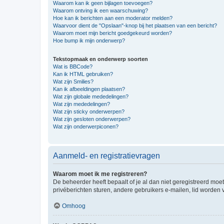
Waarom kan ik geen bijlagen toevoegen?
Waarom ontving ik een waarschuwing?
Hoe kan ik berichten aan een moderator melden?
Waarvoor dient de "Opslaan"-knop bij het plaatsen van een bericht?
Waarom moet mijn bericht goedgekeurd worden?
Hoe bump ik mijn onderwerp?
Tekstopmaak en onderwerp soorten
Wat is BBCode?
Kan ik HTML gebruiken?
Wat zijn Smilies?
Kan ik afbeeldingen plaatsen?
Wat zijn globale mededelingen?
Wat zijn mededelingen?
Wat zijn sticky onderwerpen?
Wat zijn gesloten onderwerpen?
Wat zijn onderwerpiconen?
Aanmeld- en registratievragen
Waarom moet ik me registreren?
De beheerder heeft bepaalt of je al dan niet geregistreerd moet
privéberichten sturen, andere gebruikers e-mailen, lid worden
Omhoog