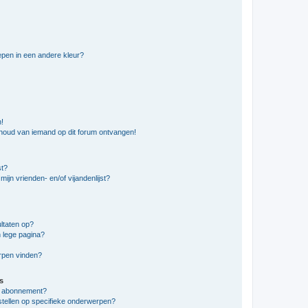
pen in een andere kleur?
n!
nhoud van iemand op dit forum ontvangen!
st?
ijn vrienden- en/of vijandenlijst?
ltaten op?
 lege pagina?
erpen vinden?
s
en abonnement?
stellen op specifieke onderwerpen?