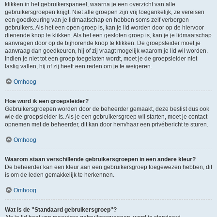
klikken in het gebruikerspaneel, waarna je een overzicht van alle
gebruikersgroepen krijgt. Niet alle groepen zijn vrij toegankelijk, ze vereisen
een goedkeuring van je lidmaatschap en hebben soms zelf verborgen
gebruikers. Als het een open groep is, kan je lid worden door op de hiervoor
dienende knop te klikken. Als het een gesloten groep is, kan je je lidmaatschap
aanvragen door op de bijhorende knop te klikken. De groepsleider moet je
aanvraag dan goedkeuren, hij of zij vraagt mogelijk waarom je lid wil worden.
Indien je niet tot een groep toegelaten wordt, moet je de groepsleider niet
lastig vallen, hij of zij heeft een reden om je te weigeren.
Omhoog
Hoe word ik een groepsleider?
Gebruikersgroepen worden door de beheerder gemaakt, deze beslist dus ook
wie de groepsleider is. Als je een gebruikersgroep wil starten, moet je contact
opnemen met de beheerder, dit kan door hem/haar een privébericht te sturen.
Omhoog
Waarom staan verschillende gebruikersgroepen in een andere kleur?
De beheerder kan een kleur aan een gebruikersgroep toegewezen hebben, dit
is om de leden gemakkelijk te herkennen.
Omhoog
Wat is de "Standaard gebruikersgroep"?