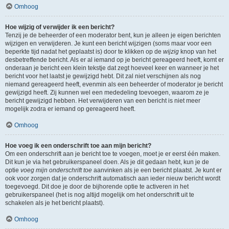
Omhoog
Hoe wijzig of verwijder ik een bericht?
Tenzij je de beheerder of een moderator bent, kun je alleen je eigen berichten
wijzigen en verwijderen. Je kunt een bericht wijzigen (soms maar voor een
beperkte tijd nadat het geplaatst is) door te klikken op de
wijzig
knop van het
desbetreffende bericht. Als er al iemand op je bericht gereageerd heeft, komt er
onderaan je bericht een klein tekstje dat zegt hoeveel keer en wanneer je het
bericht voor het laatst je gewijzigd hebt. Dit zal niet verschijnen als nog
niemand gereageerd heeft, evenmin als een beheerder of moderator je bericht
gewijzigd heeft. Zij kunnen wel een mededeling toevoegen, waarom ze je
bericht gewijzigd hebben. Het verwijderen van een bericht is niet meer
mogelijk zodra er iemand op gereageerd heeft.
Omhoog
Hoe voeg ik een onderschrift toe aan mijn bericht?
Om een onderschrift aan je bericht toe te voegen, moet je er eerst één maken.
Dit kun je via het gebruikerspaneel doen. Als je dit gedaan hebt, kun je de
optie
voeg mijn onderschrift toe
aanvinken als je een bericht plaatst. Je kunt er
ook voor zorgen dat je onderschrift automatisch aan ieder nieuw bericht wordt
toegevoegd. Dit doe je door de bijhorende optie te activeren in het
gebruikerspaneel (het is nog altijd mogelijk om het onderschrift uit te
schakelen als je het bericht plaatst).
Omhoog