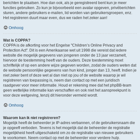
berichten te plaatsen. Hoe dan ook, als je geregistreerd bent kun je meer
functies gebruiken. Zo kun je bijvoorbeeld een avatar opgeven, privéberichten
sturen, andere gebruikers e-mailen, lid worden van gebruikersgroepen, enz.
Het registreren duurt maar even, dus we raden het zeker aan!
Omhoog
Wat is COPPA?
COPPA is de afkorting voor het Engelse "Children’s Online Privacy and
Protection Act". Dit is een Amerikaanse wet uit 1998 die vereist dat iedere
website die mogelijk gegevens van jongeren onder de 13 jaar verzamelt,
hiervoor de toestemming heeft van de ouders. Deze toestemming moet
schriftelijk of op een andere wijze gegeven worden, zodat de ouders weten dat
de website persoonlijke gegevens van hun kind, jonger dan 13, heeft. Indien je
niet zeker bent of deze wet al dan niet op jou of de website waarop je wil
registreren van toepassing is, neem dan contact op met een juridisch
raadgever voor meer informatie. Houd er rekening mee dat het phpBB-team
geen wettelijke informatie kan verschaffen en ook niet het aanspreekpunt is
voor deze wetgeving, tenzij dit hieronder vermeld wordt.
Omhoog
Waarom kan ik niet registreren?
Mogelijk heeft de beheerder je IP-adres verbannen, of de gebruikersnaam die
je opgeeft verboden. Tevens is het mogelijk dat de beheerder de registratie
mogelijkheid heeft uitgeschakeld om zo de registratie van nieuwe gebruikers
te voorkomen. Neem contact op met de beheerder voor verdere hulp.