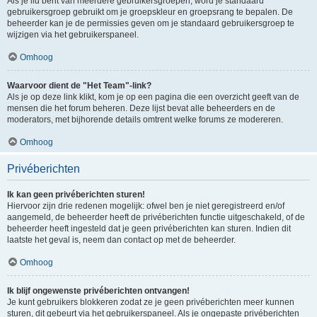
Als je lid bent van meerdere gebruikersgroepen, word je standaard
gebruikersgroep gebruikt om je groepskleur en groepsrang te bepalen. De
beheerder kan je de permissies geven om je standaard gebruikersgroep te
wijzigen via het gebruikerspaneel.
Omhoog
Waarvoor dient de "Het Team"-link?
Als je op deze link klikt, kom je op een pagina die een overzicht geeft van de
mensen die het forum beheren. Deze lijst bevat alle beheerders en de
moderators, met bijhorende details omtrent welke forums ze modereren.
Omhoog
Privéberichten
Ik kan geen privéberichten sturen!
Hiervoor zijn drie redenen mogelijk: ofwel ben je niet geregistreerd en/of
aangemeld, de beheerder heeft de privéberichten functie uitgeschakeld, of de
beheerder heeft ingesteld dat je geen privéberichten kan sturen. Indien dit
laatste het geval is, neem dan contact op met de beheerder.
Omhoog
Ik blijf ongewenste privéberichten ontvangen!
Je kunt gebruikers blokkeren zodat ze je geen privéberichten meer kunnen
sturen, dit gebeurt via het gebruikerspaneel. Als je ongepaste privéberichten