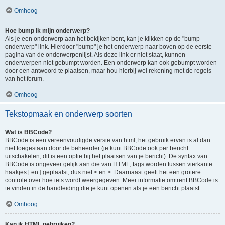
Omhoog
Hoe bump ik mijn onderwerp?
Als je een onderwerp aan het bekijken bent, kan je klikken op de "bump
onderwerp" link. Hierdoor "bump" je het onderwerp naar boven op de eerste
pagina van de onderwerpenlijst. Als deze link er niet staat, kunnen
onderwerpen niet gebumpt worden. Een onderwerp kan ook gebumpt worden
door een antwoord te plaatsen, maar hou hierbij wel rekening met de regels
van het forum.
Omhoog
Tekstopmaak en onderwerp soorten
Wat is BBCode?
BBCode is een vereenvoudigde versie van html, het gebruik ervan is al dan
niet toegestaan door de beheerder (je kunt BBCode ook per bericht
uitschakelen, dit is een optie bij het plaatsen van je bericht). De syntax van
BBCode is ongeveer gelijk aan die van HTML, tags worden tussen vierkante
haakjes [ en ] geplaatst, dus niet < en >. Daarnaast geeft het een grotere
controle over hoe iets wordt weergegeven. Meer informatie omtrent BBCode is
te vinden in de handleiding die je kunt openen als je een bericht plaatst.
Omhoog
Kan ik HTML gebruiken?