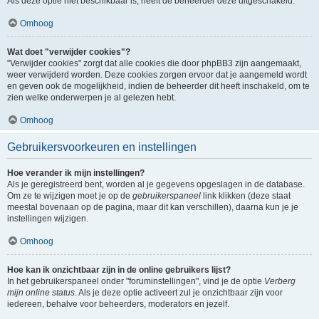
Als deze optie niet beschikbaar is, heeft de beheerder deze uitgeschakeld.
Omhoog
Wat doet "verwijder cookies"?
"Verwijder cookies" zorgt dat alle cookies die door phpBB3 zijn aangemaakt,
weer verwijderd worden. Deze cookies zorgen ervoor dat je aangemeld wordt
en geven ook de mogelijkheid, indien de beheerder dit heeft inschakeld, om te
zien welke onderwerpen je al gelezen hebt.
Omhoog
Gebruikersvoorkeuren en instellingen
Hoe verander ik mijn instellingen?
Als je geregistreerd bent, worden al je gegevens opgeslagen in de database.
Om ze te wijzigen moet je op de
gebruikerspaneel
link klikken (deze staat
meestal bovenaan op de pagina, maar dit kan verschillen), daarna kun je je
instellingen wijzigen.
Omhoog
Hoe kan ik onzichtbaar zijn in de online gebruikers lijst?
In het gebruikerspaneel onder "foruminstellingen", vind je de optie
Verberg
mijn online status
. Als je deze optie activeert zul je onzichtbaar zijn voor
iedereen, behalve voor beheerders, moderators en jezelf.