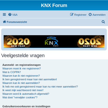
KNX Forum
V&A
Registreer
Aanmelden
Z
Forumoverzicht
o
e
k
Veelgestelde vragen
Aanmeld- en registratievragen
Waarom moet ik me registreren?
Wat is COPPA?
Waarom kan ik niet registreren?
Ik ben geregistreerd maar kan niet aanmelden!
Waarom kan ik niet aanmelden?
Ik heb me ooit geregistreerd maar kan nu niet meer aanmelden!?
Ik weet mijn wachtwoord niet meer!
Waarom word ik automatisch afgemeld?
Wat doet "verwijder cookies"?
Gebruikersvoorkeuren en instellingen