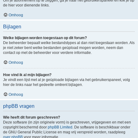
Om je abonnement op te zeggen, ga je naar het gebruikerspaneel en klik je op
de hier voor dienende links.
Omhoog
Bijlagen
Welke bijlagen worden toegestaan op dit forum?
De beheerder bepaalt welke bestandstypes al dan niet toegestaan worden. Als
je niet zeker bent welke bestanden geüpload mogen worden, neem dan
contact op met de beheerder voor verdere informatie.
Omhoog
Hoe vind ik al mijn bijlagen?
Je vindt een lijst met al je geüploade bijlagen via het gebruikerspaneel, volg
hier de links naar het gedeelte omtrent bijlagen.
Omhoog
phpBB vragen
Wie heeft dit forum geschreven?
Deze software (in zijn originele vorm) is geschreven, vrijgegeven en met een
copyright beschermd door
phpBB Limited
. De software is beschikbaar onder
de GNU General Public License en mag vrij verspreid worden, raadpleeg
over phpBB
voor meer informatie.