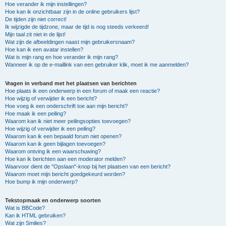
Hoe verander ik mijn instellingen?
Hoe kan ik onzichtbaar zijn in de online gebruikers lijst?
De tijden zijn niet correct!
Ik wijzigde de tijdzone, maar de tijd is nog steeds verkeerd!
Mijn taal zit niet in de lijst!
Wat zijn de afbeeldingen naast mijn gebruikersnaam?
Hoe kan ik een avatar instellen?
Wat is mijn rang en hoe verander ik mijn rang?
Wanneer ik op de e-maillink van een gebruiker klik, moet ik me aanmelden?
Vragen in verband met het plaatsen van berichten
Hoe plaats ik een onderwerp in een forum of maak een reactie?
Hoe wijzig of verwijder ik een bericht?
Hoe voeg ik een onderschrift toe aan mijn bericht?
Hoe maak ik een peiling?
Waarom kan ik niet meer peilingsopties toevoegen?
Hoe wijzig of verwijder ik een peiling?
Waarom kan ik een bepaald forum niet openen?
Waarom kan ik geen bijlagen toevoegen?
Waarom ontving ik een waarschuwing?
Hoe kan ik berichten aan een moderator melden?
Waarvoor dient de "Opslaan"-knop bij het plaatsen van een bericht?
Waarom moet mijn bericht goedgekeurd worden?
Hoe bump ik mijn onderwerp?
Tekstopmaak en onderwerp soorten
Wat is BBCode?
Kan ik HTML gebruiken?
Wat zijn Smilies?