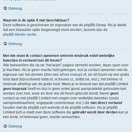
Omhoog
Waarom is de optie X niet beschikbaar?
Deze software is geschreven en eigendom van de phpBB-Groep. Als je denkt
dat een bepaalde optie toegevoegd moet worden, bezoek dan de
phpBB Ideeën sectie
.
Omhoog
Met wie moet ik contact opnemen omtrent misbruik en/of wettelijke
kwesties in verband met dit forum?
Alle beheerders die op de "het team"-pagina vermeld worden, staan open voor
je klachten. Als je geen reactie hebt gekregen, kun je contact opnemen met de
eigenaar van het domein (dmv een
whois lookup
) of, als dit forum op een gratis
host staat (bijvoorbeeld xsbb.nl, nl.forums.cc, dotbb.be, enz.), het beheer of
misbruik-afdeling van de gratis host. Wees je er bewust van dat phpBB Limited
geen inspraak
heeft en dus in geen enkel geval aansprakelijk gehouden kan
worden over hoe, waar en door wie dit forum gebruikt wordt. Neem
geen
contact op met phpBB Limited met vragen over wettelijke kwesties (zoals
aanspreekbaarheid, ongepaste commentaar, enz.) die
niet direct verband
houden met de phpBB.com-website of de phpBB-software. Als je phpBB
Limited toch e-mailt over deze software die
gebruikt wordt door derden
kun je
een korte, of helemaal geen, reactie verwachten.
Omhoog