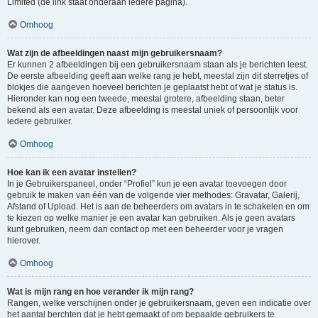
Limited (de link staat onderaan iedere pagina).
Omhoog
Wat zijn de afbeeldingen naast mijn gebruikersnaam?
Er kunnen 2 afbeeldingen bij een gebruikersnaam staan als je berichten leest.
De eerste afbeelding geeft aan welke rang je hebt, meestal zijn dit sterretjes of
blokjes die aangeven hoeveel berichten je geplaatst hebt of wat je status is.
Hieronder kan nog een tweede, meestal grotere, afbeelding staan, beter
bekend als een avatar. Deze afbeelding is meestal uniek of persoonlijk voor
iedere gebruiker.
Omhoog
Hoe kan ik een avatar instellen?
In je Gebruikerspaneel, onder “Profiel” kun je een avatar toevoegen door
gebruik te maken van één van de volgende vier methodes: Gravatar, Galerij,
Afstand of Upload. Het is aan de beheerders om avatars in te schakelen en om
te kiezen op welke manier je een avatar kan gebruiken. Als je geen avatars
kunt gebruiken, neem dan contact op met een beheerder voor je vragen
hierover.
Omhoog
Wat is mijn rang en hoe verander ik mijn rang?
Rangen, welke verschijnen onder je gebruikersnaam, geven een indicatie over
het aantal berchten dat je hebt gemaakt of om bepaalde gebruikers te