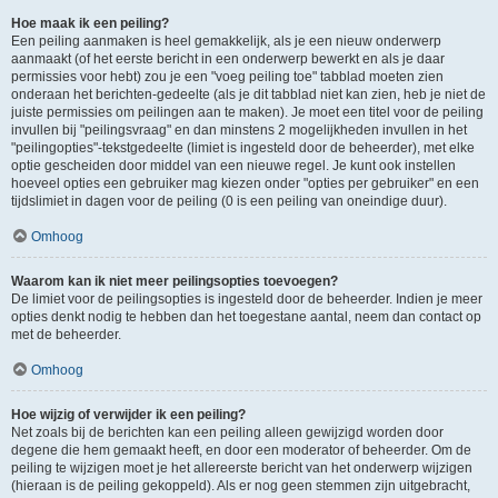
Hoe maak ik een peiling?
Een peiling aanmaken is heel gemakkelijk, als je een nieuw onderwerp
aanmaakt (of het eerste bericht in een onderwerp bewerkt en als je daar
permissies voor hebt) zou je een "voeg peiling toe" tabblad moeten zien
onderaan het berichten-gedeelte (als je dit tabblad niet kan zien, heb je niet de
juiste permissies om peilingen aan te maken). Je moet een titel voor de peiling
invullen bij "peilingsvraag" en dan minstens 2 mogelijkheden invullen in het
"peilingopties"-tekstgedeelte (limiet is ingesteld door de beheerder), met elke
optie gescheiden door middel van een nieuwe regel. Je kunt ook instellen
hoeveel opties een gebruiker mag kiezen onder "opties per gebruiker" en een
tijdslimiet in dagen voor de peiling (0 is een peiling van oneindige duur).
Omhoog
Waarom kan ik niet meer peilingsopties toevoegen?
De limiet voor de peilingsopties is ingesteld door de beheerder. Indien je meer
opties denkt nodig te hebben dan het toegestane aantal, neem dan contact op
met de beheerder.
Omhoog
Hoe wijzig of verwijder ik een peiling?
Net zoals bij de berichten kan een peiling alleen gewijzigd worden door
degene die hem gemaakt heeft, en door een moderator of beheerder. Om de
peiling te wijzigen moet je het allereerste bericht van het onderwerp wijzigen
(hieraan is de peiling gekoppeld). Als er nog geen stemmen zijn uitgebracht,