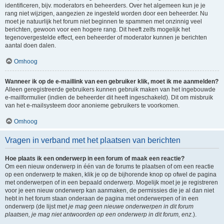
identificeren, bijv. moderators en beheerders. Over het algemeen kun je je
rang niet wijzigen, aangezien ze ingesteld worden door een beheerder. Nu
moet je natuurlijk het forum niet beginnen te spammen met onzinnig veel
berichten, gewoon voor een hogere rang. Dit heeft zelfs mogelijk het
tegenovergestelde effect, een beheerder of moderator kunnen je berichten
aantal doen dalen.
Omhoog
Wanneer ik op de e-maillink van een gebruiker klik, moet ik me aanmelden?
Alleen geregistreerde gebruikers kunnen gebruik maken van het ingebouwde
e-mailformulier (indien de beheerder dit heeft ingeschakeld). Dit om misbruik
van het e-mailsysteem door anonieme gebruikers te voorkomen.
Omhoog
Vragen in verband met het plaatsen van berichten
Hoe plaats ik een onderwerp in een forum of maak een reactie?
Om een nieuw onderwerp in één van de forums te plaatsen of om een reactie
op een onderwerp te maken, klik je op de bijhorende knop op ofwel de pagina
met onderwerpen of in een bepaald onderwerp. Mogelijk moet je je registreren
voor je een nieuw onderwerp kan aanmaken, de permissies die je al dan niet
hebt in het forum staan onderaan de pagina met onderwerpen of in een
onderwerp (de lijst met
je mag geen nieuwe onderwerpen in dit forum
plaatsen, je mag niet antwoorden op een onderwerp in dit forum, enz.
).