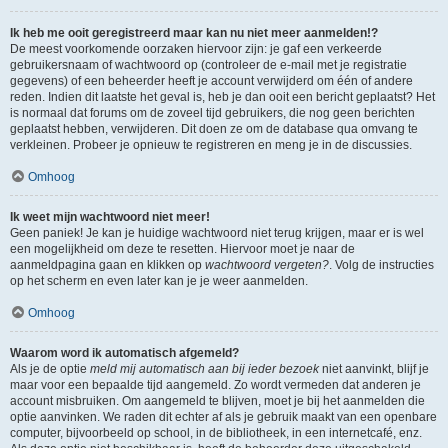
Ik heb me ooit geregistreerd maar kan nu niet meer aanmelden!?
De meest voorkomende oorzaken hiervoor zijn: je gaf een verkeerde
gebruikersnaam of wachtwoord op (controleer de e-mail met je registratie
gegevens) of een beheerder heeft je account verwijderd om één of andere
reden. Indien dit laatste het geval is, heb je dan ooit een bericht geplaatst? Het
is normaal dat forums om de zoveel tijd gebruikers, die nog geen berichten
geplaatst hebben, verwijderen. Dit doen ze om de database qua omvang te
verkleinen. Probeer je opnieuw te registreren en meng je in de discussies.
Omhoog
Ik weet mijn wachtwoord niet meer!
Geen paniek! Je kan je huidige wachtwoord niet terug krijgen, maar er is wel
een mogelijkheid om deze te resetten. Hiervoor moet je naar de
aanmeldpagina gaan en klikken op
wachtwoord vergeten?
. Volg de instructies
op het scherm en even later kan je je weer aanmelden.
Omhoog
Waarom word ik automatisch afgemeld?
Als je de optie
meld mij automatisch aan bij ieder bezoek
niet aanvinkt, blijf je
maar voor een bepaalde tijd aangemeld. Zo wordt vermeden dat anderen je
account misbruiken. Om aangemeld te blijven, moet je bij het aanmelden die
optie aanvinken. We raden dit echter af als je gebruik maakt van een openbare
computer, bijvoorbeeld op school, in de bibliotheek, in een internetcafé, enz.