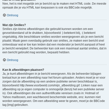
Nee, het is niet mogelijk om je bericht op te maken met HTML code. De meeste
opmaak die je via HTML kan toepassen is ook via BBCode mogelijk.
Omhoog
Wat zijn Smilies?
Smilies zijn kleine afbeeldingen die gebruikt kunnen worden om een
gevoelstoestand uit te drukken, bijvoorbeeld :) betekent blij, :( betekent
ongelukkig. Alle beschikbare smilies worden weergegeven als je een bericht
plaatst. Maak geen overdadig gebruik van smilies, ze maken een bericht snel
onleesbaar wat er toe kan leiden dat een moderator je bericht aanpast of heel
je bericht verwijdert. De beheerder kan ook een maximaal aantal smilies, dat in
een bericht gebruikt mag worden, bepaald hebben.
Omhoog
Kan ik afbeeldingen plaatsen?
Ja, je kunt afbeeldingen in je bericht weergeven. Als de beheerder bijlagen
toelaat kun je een afbeelding naar het forum uploaden. Anders moet je er voor
zorgen dat de afbeelding op een andere publieke server beschikbaar is,
bijvoorbeeld http://www.voorbeeld.com/mijn_afbeelding.gif. Linken naar een
afbeelding op je eigen computer is onmogelijk (tenzij het een publieke server
is). Ook afbeeldingen die een authentificatie vereisen zoals in: Hotmail of
Yahoo mailboxen, een wachtwoord beschermde website, enz. kunnen niet
worden weergegeven. Om een afbeelding weer te geven, moet je de BBCode
tag [img] gebruiken.