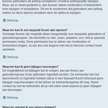
kunnen gebruikers de peiling verwijderen of iedere peilingsoptie wijzigen.
Maar, als er reeds gestemd is, dan kunnen alleen moderators of beheerders
hem wijzigen of verwijderen. Dit om te voorkomen dat gebruikers een peiling
maken en deze daarna vervalsen door de opties te wijzigen.
Omhoog
Waarom kan ik een bepaald forum niet openen?
Sommige forums zijn mogelijk alleen toegankelijk voor bepaalde gebruikers of
gebruikersgroepen. Om berichten te zien, lezen, plaatsen, enz. heb je speciale
permissies nodig. Deze permissies kun je alleen van moderators of
beheerders krijgen, zij zijn dus ook degene met wie je hierover contact moet
opnemen.
Omhoog
Waarom kan ik geen bijlagen toevoegen?
De mogelijkheid om bijlagen toe te voegen, kan per forum, per
gebruikersgroep of per gebruiker ingesteld worden. De beheerder kan het
bijvoorbeeld zo ingesteld hebben dat je in een bepaald forum helemaal geen
bijlagen mag toevoegen of dat alleen de beheerdersgroep dit mag. Neem
contact op met de beheerder als je niet zeker weet waarom je geen bijlagen
kan toevoegen.
Omhoog
Waarom ontving ik een waarschuwing?