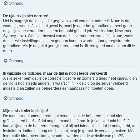
Omhoog
De tijden zijn niet correct!
Het is mogelijk dat de tijd die gegeven wordt van een andere tijdzone is dan
waarin jij woont. Als dit het geval is, moet je naar het gebruikerspaneel gaan
en je tijdzone veranderen in een bepaald gebied (vb: Amsterdam, New York,
Sydney, enz.). Wees er bewust van dat het veranderen van de tijdzone, zoals
de meeste instellingen, alleen gedaan kunnen worden door geregistreerde
gebruikers. Als je nog niet geregistreerd bent is dit een goed moment om dit te
doen.
Omhoog
Ik wijzigde de tijdzone, maar de tijd is nog steeds verkeerd!
Als je zeker bent dat je de correcte tijdzone en zomertijd goed hebt ingevuld en
de tijd is nog steeds anders, is waarschijnlijk de tijd op de server verkeerd
ingesteld en zullen de beheerders een aanpassing moeten doen.
Omhoog
Mijn taal zit niet in de lijst!
De meest voorkomende reden hiervoor is dat de beheerder je taal niet
geïnstalleerd heeft, of dat nog niemand het forum in je taal vertaald heeft. Je
kunt altijd aan de beheerder vragen of hij het talenpakket, dat je nodig hebt, wil
installeren. Indien het nog niet bestaat, mag je gerust de vertaling maken. Meer
informatie hieromtrent kan gevonden worden op de website van phpBB