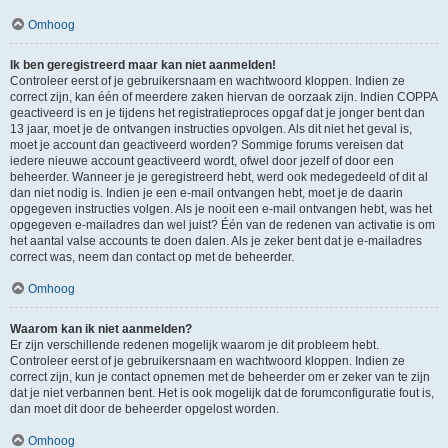
Omhoog
Ik ben geregistreerd maar kan niet aanmelden!
Controleer eerst of je gebruikersnaam en wachtwoord kloppen. Indien ze
correct zijn, kan één of meerdere zaken hiervan de oorzaak zijn. Indien COPPA
geactiveerd is en je tijdens het registratieproces opgaf dat je jonger bent dan
13 jaar, moet je de ontvangen instructies opvolgen. Als dit niet het geval is,
moet je account dan geactiveerd worden? Sommige forums vereisen dat
iedere nieuwe account geactiveerd wordt, ofwel door jezelf of door een
beheerder. Wanneer je je geregistreerd hebt, werd ook medegedeeld of dit al
dan niet nodig is. Indien je een e-mail ontvangen hebt, moet je de daarin
opgegeven instructies volgen. Als je nooit een e-mail ontvangen hebt, was het
opgegeven e-mailadres dan wel juist? Één van de redenen van activatie is om
het aantal valse accounts te doen dalen. Als je zeker bent dat je e-mailadres
correct was, neem dan contact op met de beheerder.
Omhoog
Waarom kan ik niet aanmelden?
Er zijn verschillende redenen mogelijk waarom je dit probleem hebt.
Controleer eerst of je gebruikersnaam en wachtwoord kloppen. Indien ze
correct zijn, kun je contact opnemen met de beheerder om er zeker van te zijn
dat je niet verbannen bent. Het is ook mogelijk dat de forumconfiguratie fout is,
dan moet dit door de beheerder opgelost worden.
Omhoog