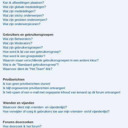
Kan ik afbeeldingen plaatsen?
Wat zijn globale mededelingen?
Wat zijn mededelingen?
Wat zijn sticky onderwerpen?
Wat zijn gesloten onderwerpen?
Wat zijn onderwerpiconen?
Gebruikers en gebruikersgroepen
Wat zijn Beheerders?
Wat zijn Moderators?
Wat zijn gebruikersgroepen?
Hoe word ik lid van een gebruikersgroep?
Hoe word ik een groepsleider?
Waarom staan verschillende gebruikersgroepen in een andere kleur?
Wat is de "Standaard gebruikersgroep"?
Waarvoor dient de "Het Team"-link?
Privéberichten
Ik kan geen privéberichten sturen!
Ik blijf ongewenste privéberichten ontvangen!
Ik heb spam of een e-mail met ongepaste inhoud van iemand op dit forum ontvangen!
Vrienden en vijanden
Waarvoor dient mijn vrienden- en vijandenlijst?
Hoe verwijder of voeg ik gebruikers toe aan mijn vrienden- en/of vijandenlijst?
Forums doorzoeken
Hoe doorzoek ik het forum?