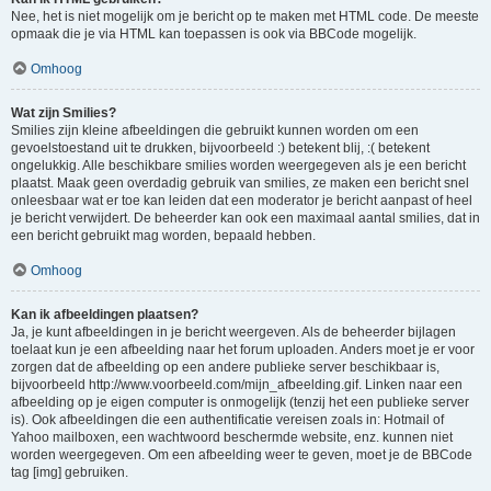
Nee, het is niet mogelijk om je bericht op te maken met HTML code. De meeste
opmaak die je via HTML kan toepassen is ook via BBCode mogelijk.
Omhoog
Wat zijn Smilies?
Smilies zijn kleine afbeeldingen die gebruikt kunnen worden om een
gevoelstoestand uit te drukken, bijvoorbeeld :) betekent blij, :( betekent
ongelukkig. Alle beschikbare smilies worden weergegeven als je een bericht
plaatst. Maak geen overdadig gebruik van smilies, ze maken een bericht snel
onleesbaar wat er toe kan leiden dat een moderator je bericht aanpast of heel
je bericht verwijdert. De beheerder kan ook een maximaal aantal smilies, dat in
een bericht gebruikt mag worden, bepaald hebben.
Omhoog
Kan ik afbeeldingen plaatsen?
Ja, je kunt afbeeldingen in je bericht weergeven. Als de beheerder bijlagen
toelaat kun je een afbeelding naar het forum uploaden. Anders moet je er voor
zorgen dat de afbeelding op een andere publieke server beschikbaar is,
bijvoorbeeld http://www.voorbeeld.com/mijn_afbeelding.gif. Linken naar een
afbeelding op je eigen computer is onmogelijk (tenzij het een publieke server
is). Ook afbeeldingen die een authentificatie vereisen zoals in: Hotmail of
Yahoo mailboxen, een wachtwoord beschermde website, enz. kunnen niet
worden weergegeven. Om een afbeelding weer te geven, moet je de BBCode
tag [img] gebruiken.