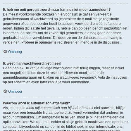
Ik heb me ooit geregistreerd maar kan nu niet meer aanmelden!?
De meest voorkomende oorzaken hiervoor zijn: je gaf een verkeerde
gebruikersnaam of wachtwoord op (controleer de e-mail met je registratie
gegevens) of een beheerder heeft je account verwijderd om één of andere
reden. Indien dit laatste het geval is, heb je dan ooit een bericht geplaatst? Het
is normaal dat forums om de zoveel tijd gebruikers, die nog geen berichten
geplaatst hebben, verwijderen. Dit doen ze om de database qua omvang te
verkleinen. Probeer je opnieuw te registreren en meng je in de discussies.
Omhoog
Ik weet mijn wachtwoord niet meer!
Geen paniek! Je kan je huidige wachtwoord niet terug krijgen, maar er is wel
een mogelijkheid om deze te resetten. Hiervoor moet je naar de
aanmeldpagina gaan en klikken op
wachtwoord vergeten?
. Volg de instructies
op het scherm en even later kan je je weer aanmelden.
Omhoog
Waarom word ik automatisch afgemeld?
Als je de optie
meld mij automatisch aan bij ieder bezoek
niet aanvinkt, blijf je
maar voor een bepaalde tijd aangemeld. Zo wordt vermeden dat anderen je
account misbruiken. Om aangemeld te blijven, moet je bij het aanmelden die
optie aanvinken. We raden dit echter af als je gebruik maakt van een openbare
computer, bijvoorbeeld op school, in de bibliotheek, in een internetcafé, enz.