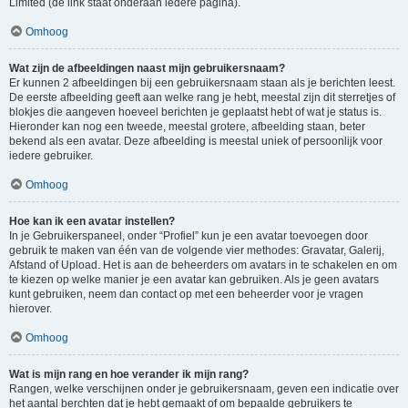
Limited (de link staat onderaan iedere pagina).
Omhoog
Wat zijn de afbeeldingen naast mijn gebruikersnaam?
Er kunnen 2 afbeeldingen bij een gebruikersnaam staan als je berichten leest.
De eerste afbeelding geeft aan welke rang je hebt, meestal zijn dit sterretjes of
blokjes die aangeven hoeveel berichten je geplaatst hebt of wat je status is.
Hieronder kan nog een tweede, meestal grotere, afbeelding staan, beter
bekend als een avatar. Deze afbeelding is meestal uniek of persoonlijk voor
iedere gebruiker.
Omhoog
Hoe kan ik een avatar instellen?
In je Gebruikerspaneel, onder “Profiel” kun je een avatar toevoegen door
gebruik te maken van één van de volgende vier methodes: Gravatar, Galerij,
Afstand of Upload. Het is aan de beheerders om avatars in te schakelen en om
te kiezen op welke manier je een avatar kan gebruiken. Als je geen avatars
kunt gebruiken, neem dan contact op met een beheerder voor je vragen
hierover.
Omhoog
Wat is mijn rang en hoe verander ik mijn rang?
Rangen, welke verschijnen onder je gebruikersnaam, geven een indicatie over
het aantal berchten dat je hebt gemaakt of om bepaalde gebruikers te