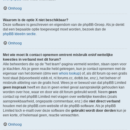
Omhoog
Waarom is de optie X niet beschikbaar?
Deze software is geschreven en eigendom van de phpBB-Groep. Als je denkt
dat een bepaalde optie toegevoegd moet worden, bezoek dan de
phpBB Ideeën sectie
.
Omhoog
Met wie moet ik contact opnemen omtrent misbruik en/of wettelijke
kwesties in verband met dit forum?
Alle beheerders die op de "het team"-pagina vermeld worden, staan open voor
je klachten. Als je geen reactie hebt gekregen, kun je contact opnemen met de
eigenaar van het domein (dmv een
whois lookup
) of, als dit forum op een gratis
host staat (bijvoorbeeld xsbb.nl, nl.forums.cc, dotbb.be, enz.), het beheer of
misbruik-afdeling van de gratis host. Wees je er bewust van dat phpBB Limited
geen inspraak
heeft en dus in geen enkel geval aansprakelijk gehouden kan
worden over hoe, waar en door wie dit forum gebruikt wordt. Neem
geen
contact op met phpBB Limited met vragen over wettelijke kwesties (zoals
aanspreekbaarheid, ongepaste commentaar, enz.) die
niet direct verband
houden met de phpBB.com-website of de phpBB-software. Als je phpBB
Limited toch e-mailt over deze software die
gebruikt wordt door derden
kun je
een korte, of helemaal geen, reactie verwachten.
Omhoog