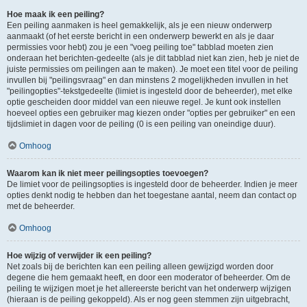
Hoe maak ik een peiling?
Een peiling aanmaken is heel gemakkelijk, als je een nieuw onderwerp
aanmaakt (of het eerste bericht in een onderwerp bewerkt en als je daar
permissies voor hebt) zou je een "voeg peiling toe" tabblad moeten zien
onderaan het berichten-gedeelte (als je dit tabblad niet kan zien, heb je niet de
juiste permissies om peilingen aan te maken). Je moet een titel voor de peiling
invullen bij "peilingsvraag" en dan minstens 2 mogelijkheden invullen in het
"peilingopties"-tekstgedeelte (limiet is ingesteld door de beheerder), met elke
optie gescheiden door middel van een nieuwe regel. Je kunt ook instellen
hoeveel opties een gebruiker mag kiezen onder "opties per gebruiker" en een
tijdslimiet in dagen voor de peiling (0 is een peiling van oneindige duur).
Omhoog
Waarom kan ik niet meer peilingsopties toevoegen?
De limiet voor de peilingsopties is ingesteld door de beheerder. Indien je meer
opties denkt nodig te hebben dan het toegestane aantal, neem dan contact op
met de beheerder.
Omhoog
Hoe wijzig of verwijder ik een peiling?
Net zoals bij de berichten kan een peiling alleen gewijzigd worden door
degene die hem gemaakt heeft, en door een moderator of beheerder. Om de
peiling te wijzigen moet je het allereerste bericht van het onderwerp wijzigen
(hieraan is de peiling gekoppeld). Als er nog geen stemmen zijn uitgebracht,