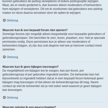
kunnen gebruikers de peiling verwijderen of iedere peilingsoptie wijzigen.
Maar, als er reeds gestemd is, dan kunnen alleen moderators of beheerders
hem wijzigen of verwijderen. Dit om te voorkomen dat gebruikers een peiling
maken en deze daarna vervalsen door de opties te wijzigen.
Omhoog
Waarom kan ik een bepaald forum niet openen?
Sommige forums zijn mogelijk alleen toegankelijk voor bepaalde gebruikers of
gebruikersgroepen. Om berichten te zien, lezen, plaatsen, enz. heb je speciale
permissies nodig. Deze permissies kun je alleen van moderators of
beheerders krijgen, zij zijn dus ook degene met wie je hierover contact moet
opnemen.
Omhoog
Waarom kan ik geen bijlagen toevoegen?
De mogelijkheid om bijlagen toe te voegen, kan per forum, per
gebruikersgroep of per gebruiker ingesteld worden. De beheerder kan het
bijvoorbeeld zo ingesteld hebben dat je in een bepaald forum helemaal geen
bijlagen mag toevoegen of dat alleen de beheerdersgroep dit mag. Neem
contact op met de beheerder als je niet zeker weet waarom je geen bijlagen
kan toevoegen.
Omhoog
Waarom ontving ik een waarschuwing?