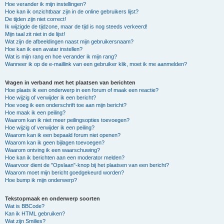
Hoe verander ik mijn instellingen?
Hoe kan ik onzichtbaar zijn in de online gebruikers lijst?
De tijden zijn niet correct!
Ik wijzigde de tijdzone, maar de tijd is nog steeds verkeerd!
Mijn taal zit niet in de lijst!
Wat zijn de afbeeldingen naast mijn gebruikersnaam?
Hoe kan ik een avatar instellen?
Wat is mijn rang en hoe verander ik mijn rang?
Wanneer ik op de e-maillink van een gebruiker klik, moet ik me aanmelden?
Vragen in verband met het plaatsen van berichten
Hoe plaats ik een onderwerp in een forum of maak een reactie?
Hoe wijzig of verwijder ik een bericht?
Hoe voeg ik een onderschrift toe aan mijn bericht?
Hoe maak ik een peiling?
Waarom kan ik niet meer peilingsopties toevoegen?
Hoe wijzig of verwijder ik een peiling?
Waarom kan ik een bepaald forum niet openen?
Waarom kan ik geen bijlagen toevoegen?
Waarom ontving ik een waarschuwing?
Hoe kan ik berichten aan een moderator melden?
Waarvoor dient de "Opslaan"-knop bij het plaatsen van een bericht?
Waarom moet mijn bericht goedgekeurd worden?
Hoe bump ik mijn onderwerp?
Tekstopmaak en onderwerp soorten
Wat is BBCode?
Kan ik HTML gebruiken?
Wat zijn Smilies?