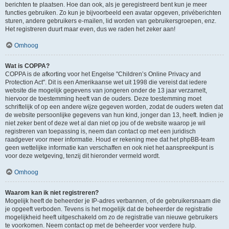
berichten te plaatsen. Hoe dan ook, als je geregistreerd bent kun je meer
functies gebruiken. Zo kun je bijvoorbeeld een avatar opgeven, privéberichten
sturen, andere gebruikers e-mailen, lid worden van gebruikersgroepen, enz.
Het registreren duurt maar even, dus we raden het zeker aan!
Omhoog
Wat is COPPA?
COPPA is de afkorting voor het Engelse "Children’s Online Privacy and
Protection Act". Dit is een Amerikaanse wet uit 1998 die vereist dat iedere
website die mogelijk gegevens van jongeren onder de 13 jaar verzamelt,
hiervoor de toestemming heeft van de ouders. Deze toestemming moet
schriftelijk of op een andere wijze gegeven worden, zodat de ouders weten dat
de website persoonlijke gegevens van hun kind, jonger dan 13, heeft. Indien je
niet zeker bent of deze wet al dan niet op jou of de website waarop je wil
registreren van toepassing is, neem dan contact op met een juridisch
raadgever voor meer informatie. Houd er rekening mee dat het phpBB-team
geen wettelijke informatie kan verschaffen en ook niet het aanspreekpunt is
voor deze wetgeving, tenzij dit hieronder vermeld wordt.
Omhoog
Waarom kan ik niet registreren?
Mogelijk heeft de beheerder je IP-adres verbannen, of de gebruikersnaam die
je opgeeft verboden. Tevens is het mogelijk dat de beheerder de registratie
mogelijkheid heeft uitgeschakeld om zo de registratie van nieuwe gebruikers
te voorkomen. Neem contact op met de beheerder voor verdere hulp.