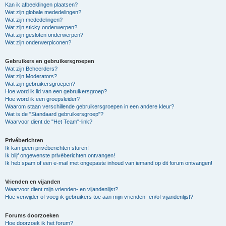
Kan ik afbeeldingen plaatsen?
Wat zijn globale mededelingen?
Wat zijn mededelingen?
Wat zijn sticky onderwerpen?
Wat zijn gesloten onderwerpen?
Wat zijn onderwerpiconen?
Gebruikers en gebruikersgroepen
Wat zijn Beheerders?
Wat zijn Moderators?
Wat zijn gebruikersgroepen?
Hoe word ik lid van een gebruikersgroep?
Hoe word ik een groepsleider?
Waarom staan verschillende gebruikersgroepen in een andere kleur?
Wat is de "Standaard gebruikersgroep"?
Waarvoor dient de "Het Team"-link?
Privéberichten
Ik kan geen privéberichten sturen!
Ik blijf ongewenste privéberichten ontvangen!
Ik heb spam of een e-mail met ongepaste inhoud van iemand op dit forum ontvangen!
Vrienden en vijanden
Waarvoor dient mijn vrienden- en vijandenlijst?
Hoe verwijder of voeg ik gebruikers toe aan mijn vrienden- en/of vijandenlijst?
Forums doorzoeken
Hoe doorzoek ik het forum?