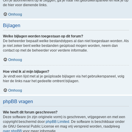
Om je abonnement op te zeggen, ga je naar het gebruikerspaneel en klik je op
de hier voor dienende links.
Omhoog
Bijlagen
Welke bijlagen worden toegestaan op dit forum?
De beheerder bepaalt welke bestandstypes al dan niet toegestaan worden. Als
je niet zeker bent welke bestanden geüpload mogen worden, neem dan
contact op met de beheerder voor verdere informatie.
Omhoog
Hoe vind ik al mijn bijlagen?
Je vindt een lijst met al je geüploade bijlagen via het gebruikerspaneel, volg
hier de links naar het gedeelte omtrent bijlagen.
Omhoog
phpBB vragen
Wie heeft dit forum geschreven?
Deze software (in zijn originele vorm) is geschreven, vrijgegeven en met een
copyright beschermd door
phpBB Limited
. De software is beschikbaar onder
de GNU General Public License en mag vrij verspreid worden, raadpleeg
over phpBB
voor meer informatie.