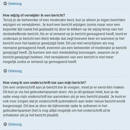
Omhoog
Hoe wijzig of verwijder ik een bericht?
Tenzij je de beheerder of een moderator bent, kun je alleen je eigen berichten
wijzigen en verwijderen. Je kunt een bericht wijzigen (soms maar voor een
beperkte tijd nadat het geplaatst is) door te klikken op de
wijzig
knop van het
desbetreffende bericht. Als er al iemand op je bericht gereageerd heeft, komt er
onderaan je bericht een klein tekstje dat zegt hoeveel keer en wanneer je het
bericht voor het laatst je gewijzigd hebt. Dit zal niet verschijnen als nog
niemand gereageerd heeft, evenmin als een beheerder of moderator je bericht
gewijzigd heeft. Zij kunnen wel een mededeling toevoegen, waarom ze je
bericht gewijzigd hebben. Het verwijderen van een bericht is niet meer
mogelijk zodra er iemand op gereageerd heeft.
Omhoog
Hoe voeg ik een onderschrift toe aan mijn bericht?
Om een onderschrift aan je bericht toe te voegen, moet je er eerst één maken.
Dit kun je via het gebruikerspaneel doen. Als je dit gedaan hebt, kun je de
optie
voeg mijn onderschrift toe
aanvinken als je een bericht plaatst. Je kunt er
ook voor zorgen dat je onderschrift automatisch aan ieder nieuw bericht wordt
toegevoegd. Dit doe je door de bijhorende optie te activeren in het
gebruikerspaneel (het is nog altijd mogelijk om het onderschrift uit te
schakelen als je het bericht plaatst).
Omhoog