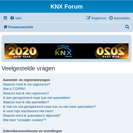
KNX Forum
V&A
Registreer
Aanmelden
Z
Forumoverzicht
o
e
k
Veelgestelde vragen
Aanmeld- en registratievragen
Waarom moet ik me registreren?
Wat is COPPA?
Waarom kan ik niet registreren?
Ik ben geregistreerd maar kan niet aanmelden!
Waarom kan ik niet aanmelden?
Ik heb me ooit geregistreerd maar kan nu niet meer aanmelden!?
Ik weet mijn wachtwoord niet meer!
Waarom word ik automatisch afgemeld?
Wat doet "verwijder cookies"?
Gebruikersvoorkeuren en instellingen