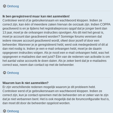
Omhoog
Ik ben geregistreerd maar kan niet aanmelden!
Controleer eerst of je gebruikersnaam en wachtwoord kloppen. Indien ze
correct zijn, kan één of meerdere zaken hiervan de oorzaak zijn. Indien COPPA
geactiveerd is en je tijdens het registratieproces opgaf dat je jonger bent dan
13 jaar, moet je de ontvangen instructies opvolgen. Als dit niet het geval is,
moet je account dan geactiveerd worden? Sommige forums vereisen dat
iedere nieuwe account geactiveerd wordt, ofwel door jezelf of door een
beheerder. Wanneer je je geregistreerd hebt, werd ook medegedeeld of dit al
dan niet nodig is. Indien je een e-mail ontvangen hebt, moet je de daarin
opgegeven instructies volgen. Als je nooit een e-mail ontvangen hebt, was het
opgegeven e-mailadres dan wel juist? Één van de redenen van activatie is om
het aantal valse accounts te doen dalen. Als je zeker bent dat je e-mailadres
correct was, neem dan contact op met de beheerder.
Omhoog
Waarom kan ik niet aanmelden?
Er zijn verschillende redenen mogelijk waarom je dit probleem hebt.
Controleer eerst of je gebruikersnaam en wachtwoord kloppen. Indien ze
correct zijn, kun je contact opnemen met de beheerder om er zeker van te zijn
dat je niet verbannen bent. Het is ook mogelijk dat de forumconfiguratie fout is,
dan moet dit door de beheerder opgelost worden.
Omhoog