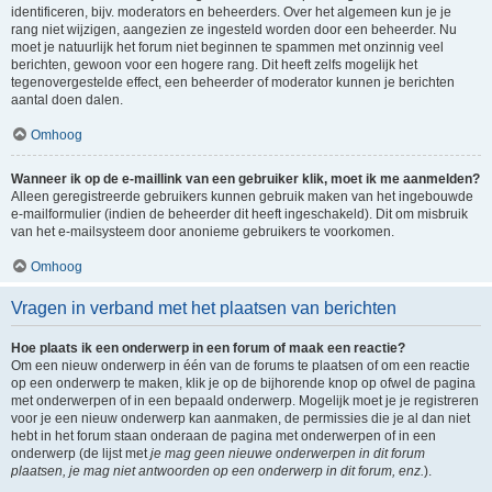
identificeren, bijv. moderators en beheerders. Over het algemeen kun je je
rang niet wijzigen, aangezien ze ingesteld worden door een beheerder. Nu
moet je natuurlijk het forum niet beginnen te spammen met onzinnig veel
berichten, gewoon voor een hogere rang. Dit heeft zelfs mogelijk het
tegenovergestelde effect, een beheerder of moderator kunnen je berichten
aantal doen dalen.
Omhoog
Wanneer ik op de e-maillink van een gebruiker klik, moet ik me aanmelden?
Alleen geregistreerde gebruikers kunnen gebruik maken van het ingebouwde
e-mailformulier (indien de beheerder dit heeft ingeschakeld). Dit om misbruik
van het e-mailsysteem door anonieme gebruikers te voorkomen.
Omhoog
Vragen in verband met het plaatsen van berichten
Hoe plaats ik een onderwerp in een forum of maak een reactie?
Om een nieuw onderwerp in één van de forums te plaatsen of om een reactie
op een onderwerp te maken, klik je op de bijhorende knop op ofwel de pagina
met onderwerpen of in een bepaald onderwerp. Mogelijk moet je je registreren
voor je een nieuw onderwerp kan aanmaken, de permissies die je al dan niet
hebt in het forum staan onderaan de pagina met onderwerpen of in een
onderwerp (de lijst met
je mag geen nieuwe onderwerpen in dit forum
plaatsen, je mag niet antwoorden op een onderwerp in dit forum, enz.
).