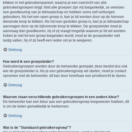
klikken in het gebruikerspaneel, waarna je een overzicht van alle
gebruikersgroepen krijgt. Niet alle groepen zijn vrij toegankelijk, ze vereisen
een goedkeuring van je lidmaatschap en hebben soms zelf verborgen
gebruikers. Als het een open groep is, kan je lid worden door op de hiervoor
dienende knop te klikken. Als het een gesloten groep is, kan je je lidmaatschap
aanvragen door op de bijhorende knop te klikken. De groepsleider moet je
aanvraag dan goedkeuren, hij of zij vraagt mogelijk waarom je lid wil worden.
Indien je niet tot een groep toegelaten wordt, moet je de groepsleider niet
lastig vallen, hij of zij heeft een reden om je te weigeren.
Omhoog
Hoe word ik een groepsleider?
Gebruikersgroepen worden door de beheerder gemaakt, deze beslist dus ook
wie de groepsleider is. Als je een gebruikersgroep wil starten, moet je contact
opnemen met de beheerder, dit kan door hem/haar een privébericht te sturen.
Omhoog
Waarom staan verschillende gebruikersgroepen in een andere kleur?
De beheerder kan een kleur aan een gebruikersgroep toegewezen hebben, dit
is om de leden gemakkelijk te herkennen.
Omhoog
Wat is de "Standaard gebruikersgroep"?