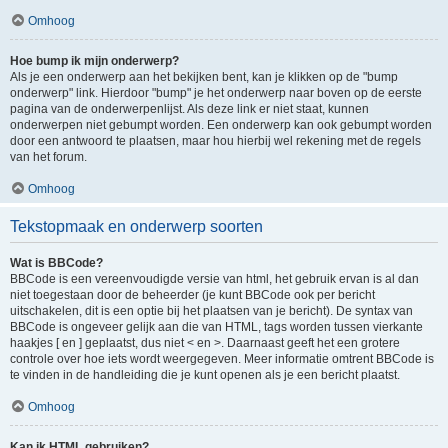
Omhoog
Hoe bump ik mijn onderwerp?
Als je een onderwerp aan het bekijken bent, kan je klikken op de "bump
onderwerp" link. Hierdoor "bump" je het onderwerp naar boven op de eerste
pagina van de onderwerpenlijst. Als deze link er niet staat, kunnen
onderwerpen niet gebumpt worden. Een onderwerp kan ook gebumpt worden
door een antwoord te plaatsen, maar hou hierbij wel rekening met de regels
van het forum.
Omhoog
Tekstopmaak en onderwerp soorten
Wat is BBCode?
BBCode is een vereenvoudigde versie van html, het gebruik ervan is al dan
niet toegestaan door de beheerder (je kunt BBCode ook per bericht
uitschakelen, dit is een optie bij het plaatsen van je bericht). De syntax van
BBCode is ongeveer gelijk aan die van HTML, tags worden tussen vierkante
haakjes [ en ] geplaatst, dus niet < en >. Daarnaast geeft het een grotere
controle over hoe iets wordt weergegeven. Meer informatie omtrent BBCode is
te vinden in de handleiding die je kunt openen als je een bericht plaatst.
Omhoog
Kan ik HTML gebruiken?