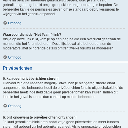
Als je lid bent van meerdere gebruikersgroepen, word je standaard
gebruikersgroep gebruikt om je groepskleur en groepsrang te bepalen. De
beheerder kan je de permissies geven om je standaard gebruikersgroep te
wijzigen via het gebruikerspaneel.
Omhoog
Waarvoor dient de "Het Team"-link?
Als je op deze link klikt, kom je op een pagina die een overzicht geeft van de
mensen die het forum beheren. Deze lijst bevat alle beheerders en de
moderators, met bijhorende details omtrent welke forums ze modereren.
Omhoog
Privéberichten
Ik kan geen privéberichten sturen!
Hiervoor zijn drie redenen mogelijk: ofwel ben je niet geregistreerd en/of
aangemeld, de beheerder heeft de privéberichten functie uitgeschakeld, of de
beheerder heeft ingesteld dat je geen privéberichten kan sturen. Indien dit
laatste het geval is, neem dan contact op met de beheerder.
Omhoog
Ik blijf ongewenste privéberichten ontvangen!
Je kunt gebruikers blokkeren zodat ze je geen privéberichten meer kunnen
sturen, dit gebeurt via het gebruikerspaneel. Als je ongepaste privéberichten