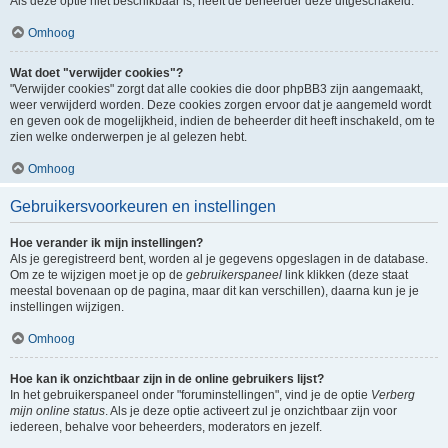
Als deze optie niet beschikbaar is, heeft de beheerder deze uitgeschakeld.
Omhoog
Wat doet "verwijder cookies"?
"Verwijder cookies" zorgt dat alle cookies die door phpBB3 zijn aangemaakt,
weer verwijderd worden. Deze cookies zorgen ervoor dat je aangemeld wordt
en geven ook de mogelijkheid, indien de beheerder dit heeft inschakeld, om te
zien welke onderwerpen je al gelezen hebt.
Omhoog
Gebruikersvoorkeuren en instellingen
Hoe verander ik mijn instellingen?
Als je geregistreerd bent, worden al je gegevens opgeslagen in de database.
Om ze te wijzigen moet je op de
gebruikerspaneel
link klikken (deze staat
meestal bovenaan op de pagina, maar dit kan verschillen), daarna kun je je
instellingen wijzigen.
Omhoog
Hoe kan ik onzichtbaar zijn in de online gebruikers lijst?
In het gebruikerspaneel onder "foruminstellingen", vind je de optie
Verberg
mijn online status
. Als je deze optie activeert zul je onzichtbaar zijn voor
iedereen, behalve voor beheerders, moderators en jezelf.