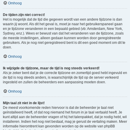
Omhoog
De tijden zijn niet correct!
Het is mogelijk dat de tijd die gegeven wordt van een andere tijdzone is dan
waarin jij woont. Als dit het geval is, moet je naar het gebruikerspaneel gaan
en je tijdzone veranderen in een bepaald gebied (vb: Amsterdam, New York,
Sydney, enz.). Wees er bewust van dat het veranderen van de tijdzone, zoals
de meeste instellingen, alleen gedaan kunnen worden door geregistreerde
gebruikers. Als je nog niet geregistreerd bent is dit een goed moment om dit te
doen.
Omhoog
Ik wijzigde de tijdzone, maar de tijd is nog steeds verkeerd!
Als je zeker bent dat je de correcte tijdzone en zomertijd goed hebt ingevuld en
de tijd is nog steeds anders, is waarschijnlijk de tijd op de server verkeerd
ingesteld en zullen de beheerders een aanpassing moeten doen.
Omhoog
Mijn taal zit niet in de lijst!
De meest voorkomende reden hiervoor is dat de beheerder je taal niet
geïnstalleerd heeft, of dat nog niemand het forum in je taal vertaald heeft. Je
kunt altijd aan de beheerder vragen of hij het talenpakket, dat je nodig hebt, wil
installeren. Indien het nog niet bestaat, mag je gerust de vertaling maken. Meer
informatie hieromtrent kan gevonden worden op de website van phpBB