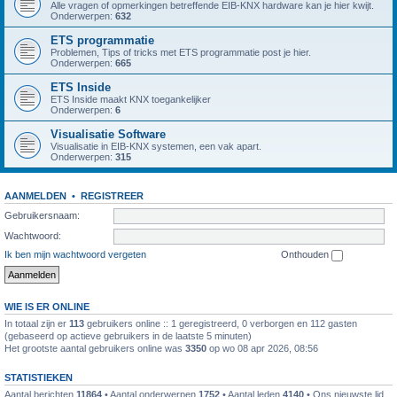
Alle vragen of opmerkingen betreffende EIB-KNX hardware kan je hier kwijt.
Onderwerpen:
632
ETS programmatie
Problemen, Tips of tricks met ETS programmatie post je hier.
Onderwerpen:
665
ETS Inside
ETS Inside maakt KNX toegankelijker
Onderwerpen:
6
Visualisatie Software
Visualisatie in EIB-KNX systemen, een vak apart.
Onderwerpen:
315
AANMELDEN
•
REGISTREER
Gebruikersnaam:
Wachtwoord:
Ik ben mijn wachtwoord vergeten
Onthouden
WIE IS ER ONLINE
In totaal zijn er
113
gebruikers online :: 1 geregistreerd, 0 verborgen en 112 gasten
(gebaseerd op actieve gebruikers in de laatste 5 minuten)
Het grootste aantal gebruikers online was
3350
op wo 08 apr 2026, 08:56
STATISTIEKEN
Aantal berichten
11864
• Aantal onderwerpen
1752
• Aantal leden
4140
• Ons nieuwste lid