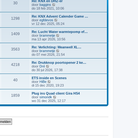
Re: KNX en DHZ-er
30
B
door
baggins
e
do 18 feb 2021, 10:06
k
i
Re: KNX Advent Calender Game …
1298
j
B
door
egfdevos
k
e
vr 12 dec 2025, 05:24
l
k
a
i
Re: Lucht Water warmtepomp ef…
1409
a
j
B
door
brammetje
t
k
e
ma 13 apr 2026, 10:56
s
l
k
t
a
i
Re: Verlichting: Meanwell XL…
e
3563
a
j
B
door
brammetje
b
t
k
e
do 07 mei 2026, 21:54
e
s
l
k
r
t
a
i
Re: Drukknop poortopener 2 ke…
i
e
4218
a
j
B
door
Dré
c
b
t
k
e
do 30 jul 2026, 17:38
h
e
s
l
k
t
r
t
a
i
ETS inside en Scenes
i
e
40
a
j
B
door
HiBe
c
b
t
k
e
di 15 dec 2020, 19:23
h
e
s
l
k
t
r
t
a
i
Plug ins Quad client Gira HS4
i
e
1859
a
j
B
door
simondk
c
b
t
k
e
wo 31 dec 2025, 12:17
h
e
s
l
k
t
r
t
a
i
i
e
a
j
c
b
t
k
h
e
s
l
t
r
t
a
i
e
a
c
b
t
h
e
s
t
r
t