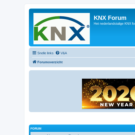
KNX Forum
Het nederlandstalige KNX f
Snelle links
V&A
Forumoverzicht
FORUM