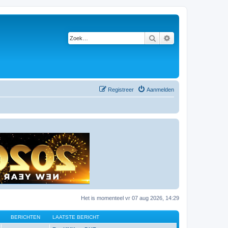
Zoek
Uitgebreid zoeken
Registreer
Aanmelden
Het is momenteel vr 07 aug 2026, 14:29
BERICHTEN
LAATSTE BERICHT