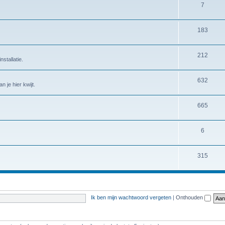
7
183
212
stallatie.
632
 je hier kwijt.
665
6
315
Ik ben mijn wachtwoord vergeten
|
Onthouden