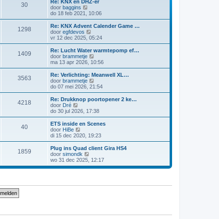
Re: KNX en DHZ-er
30
B
door
baggins
e
do 18 feb 2021, 10:06
k
i
Re: KNX Advent Calender Game …
1298
j
B
door
egfdevos
k
e
vr 12 dec 2025, 05:24
l
k
a
i
Re: Lucht Water warmtepomp ef…
1409
a
j
B
door
brammetje
t
k
e
ma 13 apr 2026, 10:56
s
l
k
t
a
i
Re: Verlichting: Meanwell XL…
e
3563
a
j
B
door
brammetje
b
t
k
e
do 07 mei 2026, 21:54
e
s
l
k
r
t
a
i
Re: Drukknop poortopener 2 ke…
i
e
4218
a
j
B
door
Dré
c
b
t
k
e
do 30 jul 2026, 17:38
h
e
s
l
k
t
r
t
a
i
ETS inside en Scenes
i
e
40
a
j
B
door
HiBe
c
b
t
k
e
di 15 dec 2020, 19:23
h
e
s
l
k
t
r
t
a
i
Plug ins Quad client Gira HS4
i
e
1859
a
j
B
door
simondk
c
b
t
k
e
wo 31 dec 2025, 12:17
h
e
s
l
k
t
r
t
a
i
i
e
a
j
c
b
t
k
h
e
s
l
t
r
t
a
i
e
a
c
b
t
h
e
s
t
r
t