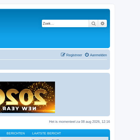
Zoek
Uitgebreid zoeken
Registreer
Aanmelden
Het is momenteel za 08 aug 2026, 12:16
BERICHTEN
LAATSTE BERICHT