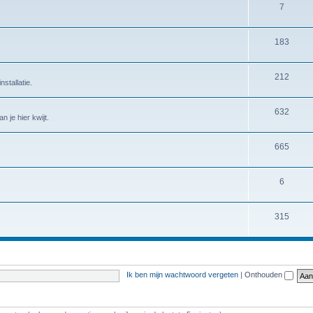
7
183
212
stallatie.
632
 je hier kwijt.
665
6
315
Ik ben mijn wachtwoord vergeten
|
Onthouden