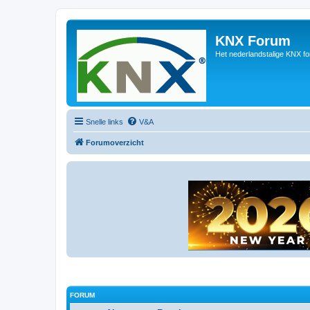
KNX Forum
Het nederlandstalige KNX f
Snelle links
V&A
Forumoverzicht
FORUM