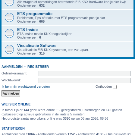
Alle vragen of opmerkingen betreffende EIB-KNX hardware kan je hier kwijt.
Onderwerpen:
632
ETS programmatie
Problemen, Tips of tricks met ETS programmatie post je hier.
Onderwerpen:
665
ETS Inside
ETS Inside maakt KNX toegankelijker
Onderwerpen:
6
Visualisatie Software
Visualisatie in EIB-KNX systemen, een vak apart.
Onderwerpen:
315
AANMELDEN
•
REGISTREER
Gebruikersnaam:
Wachtwoord:
Ik ben mijn wachtwoord vergeten
Onthouden
WIE IS ER ONLINE
In totaal zijn er
144
gebruikers online :: 2 geregistreerd, 0 verborgen en 142 gasten
(gebaseerd op actieve gebruikers in de laatste 5 minuten)
Het grootste aantal gebruikers online was
3350
op wo 08 apr 2026, 08:56
STATISTIEKEN
Aantal berichten
11864
• Aantal onderwerpen
1752
• Aantal leden
4136
• Ons nieuwste lid