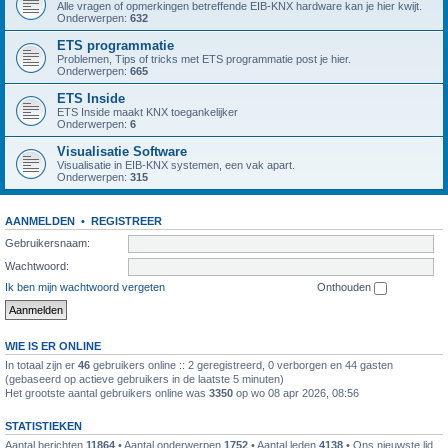
Alle vragen of opmerkingen betreffende EIB-KNX hardware kan je hier kwijt.
Onderwerpen:
632
ETS programmatie
Problemen, Tips of tricks met ETS programmatie post je hier.
Onderwerpen:
665
ETS Inside
ETS Inside maakt KNX toegankelijker
Onderwerpen:
6
Visualisatie Software
Visualisatie in EIB-KNX systemen, een vak apart.
Onderwerpen:
315
AANMELDEN
•
REGISTREER
Gebruikersnaam:
Wachtwoord:
Ik ben mijn wachtwoord vergeten
Onthouden
WIE IS ER ONLINE
In totaal zijn er
46
gebruikers online :: 2 geregistreerd, 0 verborgen en 44 gasten
(gebaseerd op actieve gebruikers in de laatste 5 minuten)
Het grootste aantal gebruikers online was
3350
op wo 08 apr 2026, 08:56
STATISTIEKEN
Aantal berichten
11864
• Aantal onderwerpen
1752
• Aantal leden
4138
• Ons nieuwste lid