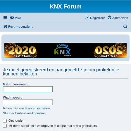
KNX Forum
V&A
Registreer
Aanmelden
Z
Forumoverzicht
o
e
k
Je moet geregistreerd en aangemeld zijn om profielen te
kunnen bekijken.
Gebruikersnaam:
Wachtwoord:
Ik ben mijn wachtwoord vergeten
Stuur activatie-e-mail opnieuw
Onthouden
Mij deze sessie niet weergeven in de lijst met online gebruikers