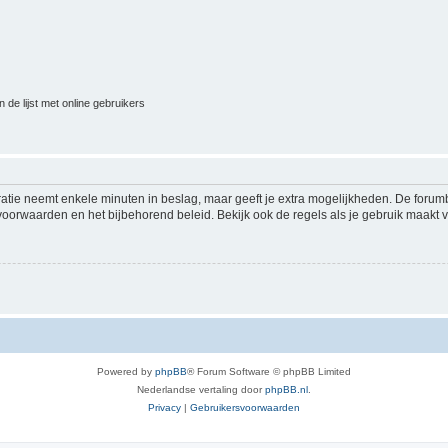
 de lijst met online gebruikers
ratie neemt enkele minuten in beslag, maar geeft je extra mogelijkheden. De foru
voorwaarden en het bijbehorend beleid. Bekijk ook de regels als je gebruik maakt v
Powered by
phpBB
® Forum Software © phpBB Limited
Nederlandse vertaling door
phpBB.nl
.
Privacy
|
Gebruikersvoorwaarden