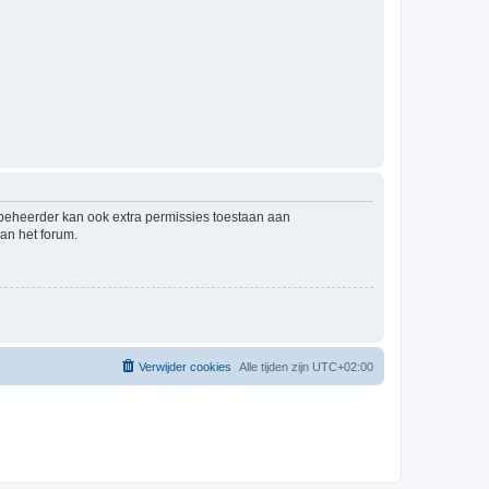
mbeheerder kan ook extra permissies toestaan aan
an het forum.
Verwijder cookies
Alle tijden zijn
UTC+02:00