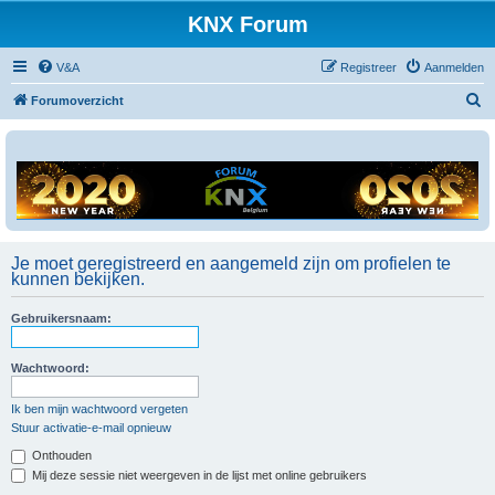
KNX Forum
V&A
Registreer
Aanmelden
Z
Forumoverzicht
o
e
k
Je moet geregistreerd en aangemeld zijn om profielen te
kunnen bekijken.
Gebruikersnaam:
Wachtwoord:
Ik ben mijn wachtwoord vergeten
Stuur activatie-e-mail opnieuw
Onthouden
Mij deze sessie niet weergeven in de lijst met online gebruikers