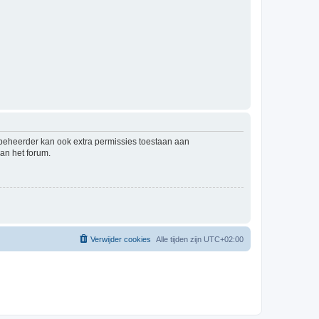
mbeheerder kan ook extra permissies toestaan aan
an het forum.
Verwijder cookies
Alle tijden zijn
UTC+02:00