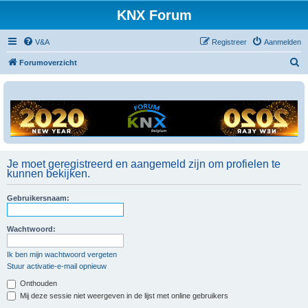
KNX Forum
V&A
Registreer
Aanmelden
Z
Forumoverzicht
o
e
k
Je moet geregistreerd en aangemeld zijn om profielen te
kunnen bekijken.
Gebruikersnaam:
Wachtwoord:
Ik ben mijn wachtwoord vergeten
Stuur activatie-e-mail opnieuw
Onthouden
Mij deze sessie niet weergeven in de lijst met online gebruikers