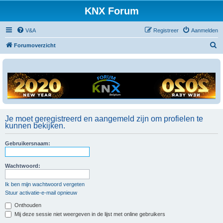
KNX Forum
V&A
Registreer
Aanmelden
Z
Forumoverzicht
o
e
k
Je moet geregistreerd en aangemeld zijn om profielen te
kunnen bekijken.
Gebruikersnaam:
Wachtwoord:
Ik ben mijn wachtwoord vergeten
Stuur activatie-e-mail opnieuw
Onthouden
Mij deze sessie niet weergeven in de lijst met online gebruikers