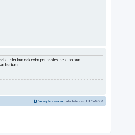
mbeheerder kan ook extra permissies toestaan aan
an het forum.
Verwijder cookies
Alle tijden zijn
UTC+02:00