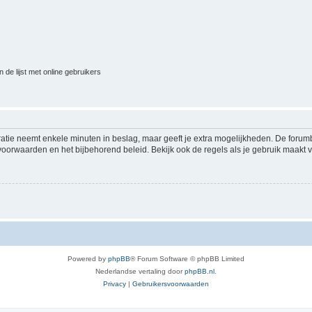
 de lijst met online gebruikers
ratie neemt enkele minuten in beslag, maar geeft je extra mogelijkheden. De foru
voorwaarden en het bijbehorend beleid. Bekijk ook de regels als je gebruik maakt v
Powered by
phpBB
® Forum Software © phpBB Limited
Nederlandse vertaling door
phpBB.nl
.
Privacy
|
Gebruikersvoorwaarden