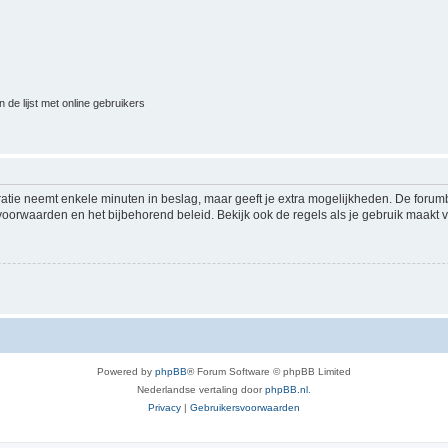
 de lijst met online gebruikers
ratie neemt enkele minuten in beslag, maar geeft je extra mogelijkheden. De foru
voorwaarden en het bijbehorend beleid. Bekijk ook de regels als je gebruik maakt v
Powered by
phpBB
® Forum Software © phpBB Limited
Nederlandse vertaling door
phpBB.nl
.
Privacy
|
Gebruikersvoorwaarden