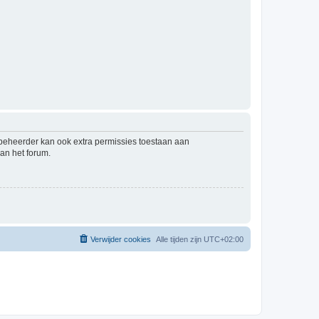
mbeheerder kan ook extra permissies toestaan aan
an het forum.
Verwijder cookies
Alle tijden zijn
UTC+02:00