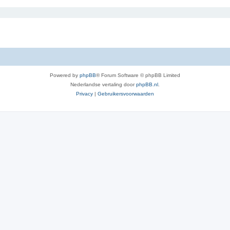
Powered by
phpBB
® Forum Software © phpBB Limited
Nederlandse vertaling door
phpBB.nl
.
Privacy
|
Gebruikersvoorwaarden