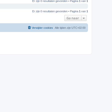
Er zijn 0 resultaten gevonden • Pagina
1
van
1
Er zijn 0 resultaten gevonden • Pagina
1
van
1
Ga naar
Verwijder cookies
Alle tijden zijn
UTC+02:00