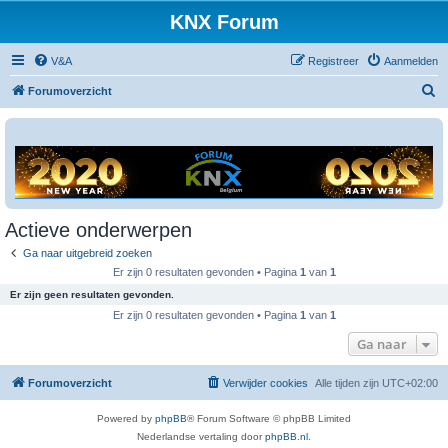
KNX Forum
V&A
Registreer
Aanmelden
Z
Forumoverzicht
o
e
k
Actieve onderwerpen
Ga naar uitgebreid zoeken
Er zijn 0 resultaten gevonden • Pagina
1
van
1
Er zijn geen resultaten gevonden.
Er zijn 0 resultaten gevonden • Pagina
1
van
1
Ga naar
Forumoverzicht
Verwijder cookies
Alle tijden zijn
UTC+02:00
Powered by
phpBB
® Forum Software © phpBB Limited
Nederlandse vertaling door
phpBB.nl
.