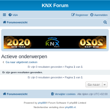
KNX Forum
V&A
Registreer
Aanmelden
Z
Forumoverzicht
o
e
k
Actieve onderwerpen
Ga naar uitgebreid zoeken
Er zijn 0 resultaten gevonden • Pagina
1
van
1
Er zijn geen resultaten gevonden.
Er zijn 0 resultaten gevonden • Pagina
1
van
1
Ga naar
Forumoverzicht
Verwijder cookies
Alle tijden zijn
UTC+02:00
Powered by
phpBB
® Forum Software © phpBB Limited
Nederlandse vertaling door
phpBB.nl
.