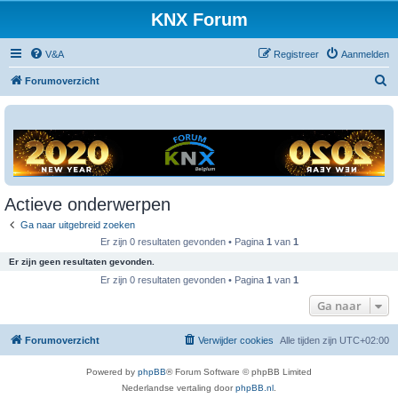
KNX Forum
V&A
Registreer
Aanmelden
Z
Forumoverzicht
o
e
k
Actieve onderwerpen
Ga naar uitgebreid zoeken
Er zijn 0 resultaten gevonden • Pagina
1
van
1
Er zijn geen resultaten gevonden.
Er zijn 0 resultaten gevonden • Pagina
1
van
1
Ga naar
Forumoverzicht
Verwijder cookies
Alle tijden zijn
UTC+02:00
Powered by
phpBB
® Forum Software © phpBB Limited
Nederlandse vertaling door
phpBB.nl
.