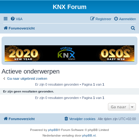
KNX Forum
V&A
Registreer
Aanmelden
Z
Forumoverzicht
o
e
k
Actieve onderwerpen
Ga naar uitgebreid zoeken
Er zijn 0 resultaten gevonden • Pagina
1
van
1
Er zijn geen resultaten gevonden.
Er zijn 0 resultaten gevonden • Pagina
1
van
1
Ga naar
Forumoverzicht
Verwijder cookies
Alle tijden zijn
UTC+02:00
Powered by
phpBB
® Forum Software © phpBB Limited
Nederlandse vertaling door
phpBB.nl
.