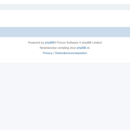
Powered by
phpBB
® Forum Software © phpBB Limited
Nederlandse vertaling door
phpBB.nl
.
Privacy
|
Gebruikersvoorwaarden