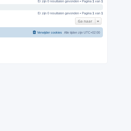
Er zijn 0 resultaten gevonden • Pagina
1
van
1
Er zijn 0 resultaten gevonden • Pagina
1
van
1
Ga naar
Verwijder cookies
Alle tijden zijn
UTC+02:00