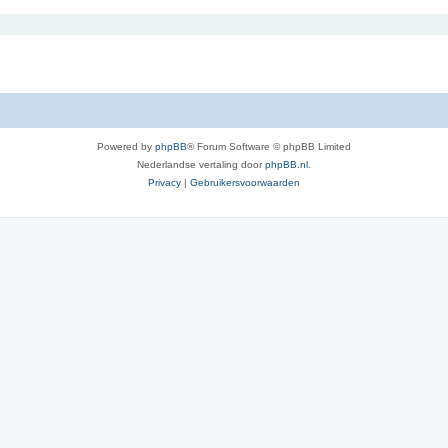
Powered by
phpBB
® Forum Software © phpBB Limited
Nederlandse vertaling door
phpBB.nl
.
Privacy
|
Gebruikersvoorwaarden