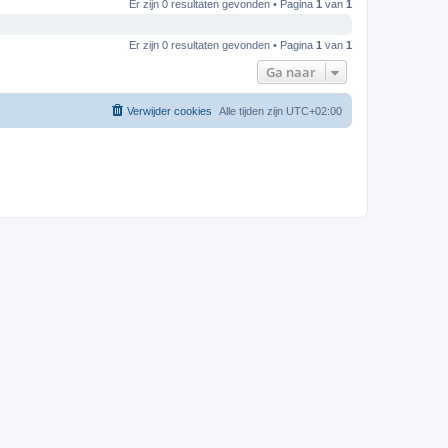
Er zijn 0 resultaten gevonden • Pagina
1
van
1
Er zijn 0 resultaten gevonden • Pagina
1
van
1
Ga naar
Verwijder cookies
Alle tijden zijn
UTC+02:00