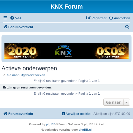
KNX Forum
V&A
Registreer
Aanmelden
Z
Forumoverzicht
o
e
k
Actieve onderwerpen
Ga naar uitgebreid zoeken
Er zijn 0 resultaten gevonden • Pagina
1
van
1
Er zijn geen resultaten gevonden.
Er zijn 0 resultaten gevonden • Pagina
1
van
1
Ga naar
Forumoverzicht
Verwijder cookies
Alle tijden zijn
UTC+02:00
Powered by
phpBB
® Forum Software © phpBB Limited
Nederlandse vertaling door
phpBB.nl
.