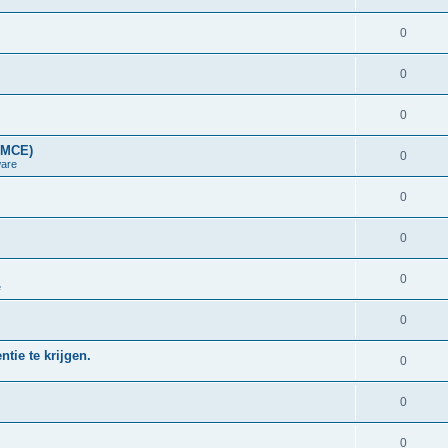
0
0
0
LMCE)
0
are
0
0
0
e
0
tie te krijgen.
0
0
0