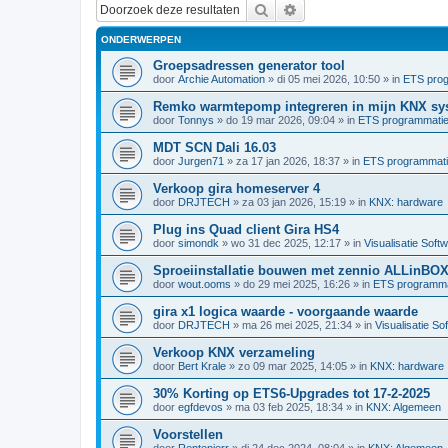
Zoek
Uitgebreid zoeken
ONDERWERPEN
Groepsadressen generator tool
door
Archie Automation
»
di 05 mei 2026, 10:50
» in
ETS pro
Remko warmtepomp integreren in mijn KNX sy
door
Tonnys
»
do 19 mar 2026, 09:04
» in
ETS programmati
MDT SCN Dali 16.03
door
Jurgen71
»
za 17 jan 2026, 18:37
» in
ETS programmat
Verkoop gira homeserver 4
door
DRJTECH
»
za 03 jan 2026, 15:19
» in
KNX: hardware
Plug ins Quad client Gira HS4
door
simondk
»
wo 31 dec 2025, 12:17
» in
Visualisatie Soft
Sproeiinstallatie bouwen met zennio ALLinBO
door
wout.ooms
»
do 29 mei 2025, 16:26
» in
ETS programma
gira x1 logica waarde - voorgaande waarde
door
DRJTECH
»
ma 26 mei 2025, 21:34
» in
Visualisatie So
Verkoop KNX verzameling
door
Bert Krale
»
zo 09 mar 2025, 14:05
» in
KNX: hardware
30% Korting op ETS6-Upgrades tot 17-2-2025
door
egfdevos
»
ma 03 feb 2025, 18:34
» in
KNX: Algemeen
Voorstellen
door
Rentenierr
»
di 24 dec 2024, 08:04
» in
KNX: Algemeen