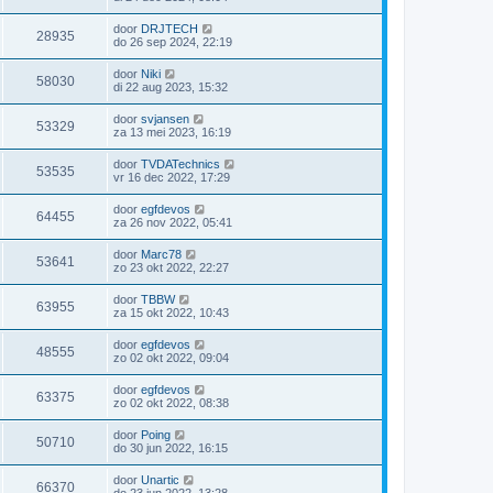
door
DRJTECH
28935
do 26 sep 2024, 22:19
door
Niki
58030
di 22 aug 2023, 15:32
door
svjansen
53329
za 13 mei 2023, 16:19
door
TVDATechnics
53535
vr 16 dec 2022, 17:29
door
egfdevos
64455
za 26 nov 2022, 05:41
door
Marc78
53641
zo 23 okt 2022, 22:27
door
TBBW
63955
za 15 okt 2022, 10:43
door
egfdevos
48555
zo 02 okt 2022, 09:04
door
egfdevos
63375
zo 02 okt 2022, 08:38
door
Poing
50710
do 30 jun 2022, 16:15
door
Unartic
66370
do 23 jun 2022, 13:28