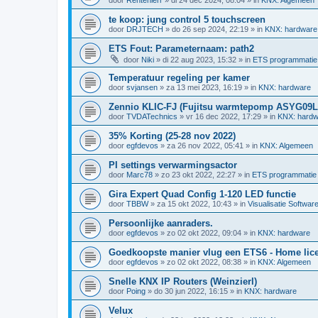
te koop: jung control 5 touchscreen
door
DRJTECH
»
do 26 sep 2024, 22:19
» in
KNX: hardware
ETS Fout: Parameternaam: path2
door
Niki
»
di 22 aug 2023, 15:32
» in
ETS programmatie
Temperatuur regeling per kamer
door
svjansen
»
za 13 mei 2023, 16:19
» in
KNX: hardware
Zennio KLIC-FJ (Fujitsu warmtepomp ASYG09
door
TVDATechnics
»
vr 16 dec 2022, 17:29
» in
KNX: hardw
35% Korting (25-28 nov 2022)
door
egfdevos
»
za 26 nov 2022, 05:41
» in
KNX: Algemeen
PI settings verwarmingsactor
door
Marc78
»
zo 23 okt 2022, 22:27
» in
ETS programmatie
Gira Expert Quad Config 1-120 LED functie
door
TBBW
»
za 15 okt 2022, 10:43
» in
Visualisatie Softwar
Persoonlijke aanraders.
door
egfdevos
»
zo 02 okt 2022, 09:04
» in
KNX: hardware
Goedkoopste manier vlug een ETS6 - Home licen
door
egfdevos
»
zo 02 okt 2022, 08:38
» in
KNX: Algemeen
Snelle KNX IP Routers (Weinzierl)
door
Poing
»
do 30 jun 2022, 16:15
» in
KNX: hardware
Velux