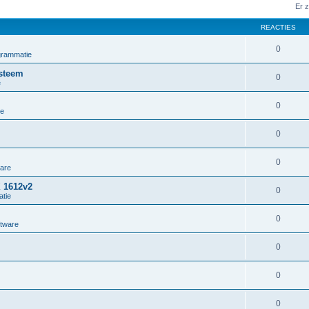
Er 
REACTIES
0
grammatie
steem
0
e
0
ie
0
0
ware
X 1612v2
0
tie
0
ftware
0
0
0