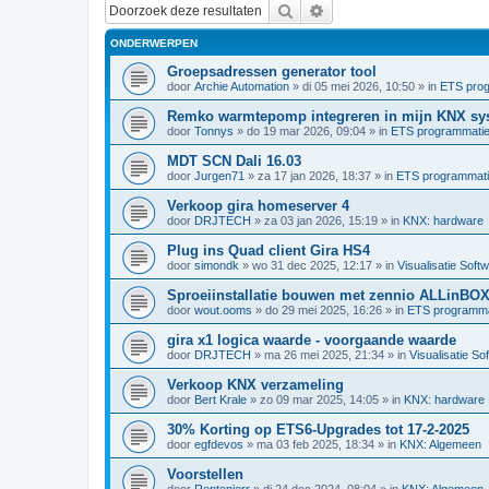
Zoek
Uitgebreid zoeken
ONDERWERPEN
Groepsadressen generator tool
door
Archie Automation
»
di 05 mei 2026, 10:50
» in
ETS pro
Remko warmtepomp integreren in mijn KNX sy
door
Tonnys
»
do 19 mar 2026, 09:04
» in
ETS programmati
MDT SCN Dali 16.03
door
Jurgen71
»
za 17 jan 2026, 18:37
» in
ETS programmat
Verkoop gira homeserver 4
door
DRJTECH
»
za 03 jan 2026, 15:19
» in
KNX: hardware
Plug ins Quad client Gira HS4
door
simondk
»
wo 31 dec 2025, 12:17
» in
Visualisatie Soft
Sproeiinstallatie bouwen met zennio ALLinBO
door
wout.ooms
»
do 29 mei 2025, 16:26
» in
ETS programma
gira x1 logica waarde - voorgaande waarde
door
DRJTECH
»
ma 26 mei 2025, 21:34
» in
Visualisatie So
Verkoop KNX verzameling
door
Bert Krale
»
zo 09 mar 2025, 14:05
» in
KNX: hardware
30% Korting op ETS6-Upgrades tot 17-2-2025
door
egfdevos
»
ma 03 feb 2025, 18:34
» in
KNX: Algemeen
Voorstellen
door
Rentenierr
»
di 24 dec 2024, 08:04
» in
KNX: Algemeen