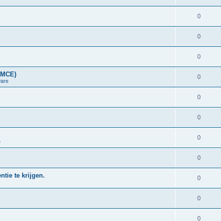
0
0
0
LMCE)
0
are
0
0
0
e
0
tie te krijgen.
0
0
0