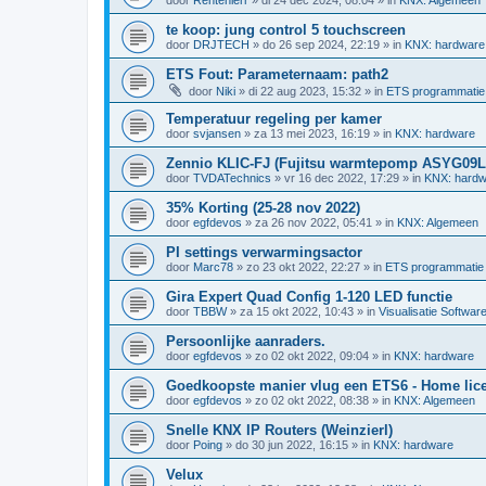
te koop: jung control 5 touchscreen
door
DRJTECH
»
do 26 sep 2024, 22:19
» in
KNX: hardware
ETS Fout: Parameternaam: path2
door
Niki
»
di 22 aug 2023, 15:32
» in
ETS programmatie
Temperatuur regeling per kamer
door
svjansen
»
za 13 mei 2023, 16:19
» in
KNX: hardware
Zennio KLIC-FJ (Fujitsu warmtepomp ASYG09
door
TVDATechnics
»
vr 16 dec 2022, 17:29
» in
KNX: hardw
35% Korting (25-28 nov 2022)
door
egfdevos
»
za 26 nov 2022, 05:41
» in
KNX: Algemeen
PI settings verwarmingsactor
door
Marc78
»
zo 23 okt 2022, 22:27
» in
ETS programmatie
Gira Expert Quad Config 1-120 LED functie
door
TBBW
»
za 15 okt 2022, 10:43
» in
Visualisatie Softwar
Persoonlijke aanraders.
door
egfdevos
»
zo 02 okt 2022, 09:04
» in
KNX: hardware
Goedkoopste manier vlug een ETS6 - Home licen
door
egfdevos
»
zo 02 okt 2022, 08:38
» in
KNX: Algemeen
Snelle KNX IP Routers (Weinzierl)
door
Poing
»
do 30 jun 2022, 16:15
» in
KNX: hardware
Velux