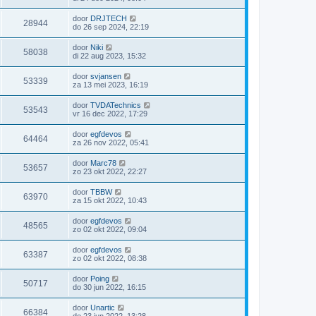
door
DRJTECH
28944
do 26 sep 2024, 22:19
door
Niki
58038
di 22 aug 2023, 15:32
door
svjansen
53339
za 13 mei 2023, 16:19
door
TVDATechnics
53543
vr 16 dec 2022, 17:29
door
egfdevos
64464
za 26 nov 2022, 05:41
door
Marc78
53657
zo 23 okt 2022, 22:27
door
TBBW
63970
za 15 okt 2022, 10:43
door
egfdevos
48565
zo 02 okt 2022, 09:04
door
egfdevos
63387
zo 02 okt 2022, 08:38
door
Poing
50717
do 30 jun 2022, 16:15
door
Unartic
66384
do 23 jun 2022, 13:28