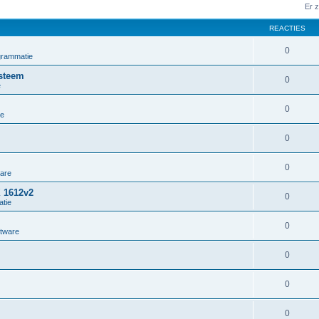
Er 
REACTIES
0
grammatie
steem
0
e
0
ie
0
0
ware
X 1612v2
0
tie
0
ftware
0
0
0