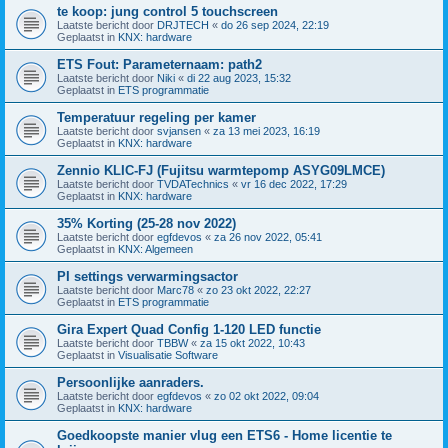
te koop: jung control 5 touchscreen
Laatste bericht door
DRJTECH
«
do 26 sep 2024, 22:19
Geplaatst in
KNX: hardware
ETS Fout: Parameternaam: path2
Laatste bericht door
Niki
«
di 22 aug 2023, 15:32
Geplaatst in
ETS programmatie
Temperatuur regeling per kamer
Laatste bericht door
svjansen
«
za 13 mei 2023, 16:19
Geplaatst in
KNX: hardware
Zennio KLIC-FJ (Fujitsu warmtepomp ASYG09LMCE)
Laatste bericht door
TVDATechnics
«
vr 16 dec 2022, 17:29
Geplaatst in
KNX: hardware
35% Korting (25-28 nov 2022)
Laatste bericht door
egfdevos
«
za 26 nov 2022, 05:41
Geplaatst in
KNX: Algemeen
PI settings verwarmingsactor
Laatste bericht door
Marc78
«
zo 23 okt 2022, 22:27
Geplaatst in
ETS programmatie
Gira Expert Quad Config 1-120 LED functie
Laatste bericht door
TBBW
«
za 15 okt 2022, 10:43
Geplaatst in
Visualisatie Software
Persoonlijke aanraders.
Laatste bericht door
egfdevos
«
zo 02 okt 2022, 09:04
Geplaatst in
KNX: hardware
Goedkoopste manier vlug een ETS6 - Home licentie te