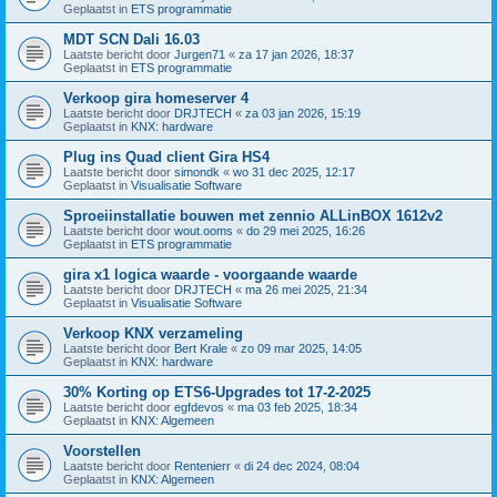
Geplaatst in
ETS programmatie
MDT SCN Dali 16.03
Laatste bericht door
Jurgen71
«
za 17 jan 2026, 18:37
Geplaatst in
ETS programmatie
Verkoop gira homeserver 4
Laatste bericht door
DRJTECH
«
za 03 jan 2026, 15:19
Geplaatst in
KNX: hardware
Plug ins Quad client Gira HS4
Laatste bericht door
simondk
«
wo 31 dec 2025, 12:17
Geplaatst in
Visualisatie Software
Sproeiinstallatie bouwen met zennio ALLinBOX 1612v2
Laatste bericht door
wout.ooms
«
do 29 mei 2025, 16:26
Geplaatst in
ETS programmatie
gira x1 logica waarde - voorgaande waarde
Laatste bericht door
DRJTECH
«
ma 26 mei 2025, 21:34
Geplaatst in
Visualisatie Software
Verkoop KNX verzameling
Laatste bericht door
Bert Krale
«
zo 09 mar 2025, 14:05
Geplaatst in
KNX: hardware
30% Korting op ETS6-Upgrades tot 17-2-2025
Laatste bericht door
egfdevos
«
ma 03 feb 2025, 18:34
Geplaatst in
KNX: Algemeen
Voorstellen
Laatste bericht door
Rentenierr
«
di 24 dec 2024, 08:04
Geplaatst in
KNX: Algemeen