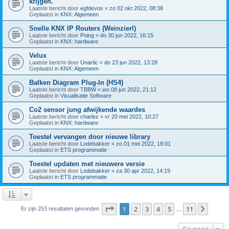
krijgen.
Laatste bericht door
egfdevos
«
zo 02 okt 2022, 08:38
Geplaatst in
KNX: Algemeen
Snelle KNX IP Routers (Weinzierl)
Laatste bericht door
Poing
«
do 30 jun 2022, 16:15
Geplaatst in
KNX: hardware
Velux
Laatste bericht door
Unartic
«
do 23 jun 2022, 13:28
Geplaatst in
KNX: Algemeen
Balken Diagram Plug-In (HS4)
Laatste bericht door
TBBW
«
wo 08 jun 2022, 21:12
Geplaatst in
Visualisatie Software
Co2 sensor jung afwijkende waardes
Laatste bericht door
charlez
«
vr 20 mei 2022, 10:27
Geplaatst in
KNX: hardware
Toestel vervangen door nieuwe library
Laatste bericht door
Lodebakker
«
zo 01 mei 2022, 18:01
Geplaatst in
ETS programmatie
Toestel updaten met nieuwere versie
Laatste bericht door
Lodebakker
«
za 30 apr 2022, 14:19
Geplaatst in
ETS programmatie
Pagina
1
van
11
1
2
3
4
5
11
Volge
Er zijn 253 resultaten gevonden
…
Ga naar