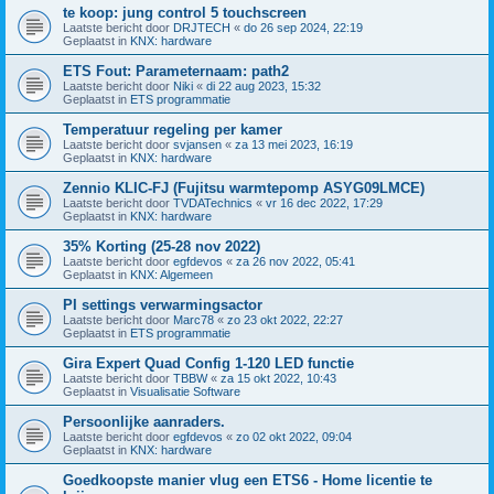
te koop: jung control 5 touchscreen
Laatste bericht door
DRJTECH
«
do 26 sep 2024, 22:19
Geplaatst in
KNX: hardware
ETS Fout: Parameternaam: path2
Laatste bericht door
Niki
«
di 22 aug 2023, 15:32
Geplaatst in
ETS programmatie
Temperatuur regeling per kamer
Laatste bericht door
svjansen
«
za 13 mei 2023, 16:19
Geplaatst in
KNX: hardware
Zennio KLIC-FJ (Fujitsu warmtepomp ASYG09LMCE)
Laatste bericht door
TVDATechnics
«
vr 16 dec 2022, 17:29
Geplaatst in
KNX: hardware
35% Korting (25-28 nov 2022)
Laatste bericht door
egfdevos
«
za 26 nov 2022, 05:41
Geplaatst in
KNX: Algemeen
PI settings verwarmingsactor
Laatste bericht door
Marc78
«
zo 23 okt 2022, 22:27
Geplaatst in
ETS programmatie
Gira Expert Quad Config 1-120 LED functie
Laatste bericht door
TBBW
«
za 15 okt 2022, 10:43
Geplaatst in
Visualisatie Software
Persoonlijke aanraders.
Laatste bericht door
egfdevos
«
zo 02 okt 2022, 09:04
Geplaatst in
KNX: hardware
Goedkoopste manier vlug een ETS6 - Home licentie te