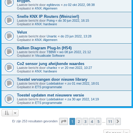
krijgen.
Laatste bericht door
egfdevos
«
zo 02 okt 2022, 08:38
Geplaatst in
KNX: Algemeen
Snelle KNX IP Routers (Weinzierl)
Laatste bericht door
Poing
«
do 30 jun 2022, 16:15
Geplaatst in
KNX: hardware
Velux
Laatste bericht door
Unartic
«
do 23 jun 2022, 13:28
Geplaatst in
KNX: Algemeen
Balken Diagram Plug-In (HS4)
Laatste bericht door
TBBW
«
wo 08 jun 2022, 21:12
Geplaatst in
Visualisatie Software
Co2 sensor jung afwijkende waardes
Laatste bericht door
charlez
«
vr 20 mei 2022, 10:27
Geplaatst in
KNX: hardware
Toestel vervangen door nieuwe library
Laatste bericht door
Lodebakker
«
zo 01 mei 2022, 18:01
Geplaatst in
ETS programmatie
Toestel updaten met nieuwere versie
Laatste bericht door
Lodebakker
«
za 30 apr 2022, 14:19
Geplaatst in
ETS programmatie
Pagina
1
van
11
1
2
3
4
5
11
Volge
Er zijn 253 resultaten gevonden
…
Ga naar