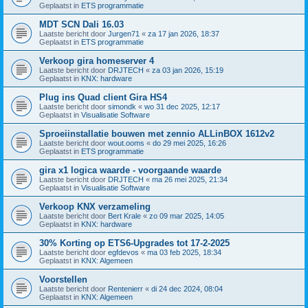
Geplaatst in
ETS programmatie
MDT SCN Dali 16.03
Laatste bericht door
Jurgen71
«
za 17 jan 2026, 18:37
Geplaatst in
ETS programmatie
Verkoop gira homeserver 4
Laatste bericht door
DRJTECH
«
za 03 jan 2026, 15:19
Geplaatst in
KNX: hardware
Plug ins Quad client Gira HS4
Laatste bericht door
simondk
«
wo 31 dec 2025, 12:17
Geplaatst in
Visualisatie Software
Sproeiinstallatie bouwen met zennio ALLinBOX 1612v2
Laatste bericht door
wout.ooms
«
do 29 mei 2025, 16:26
Geplaatst in
ETS programmatie
gira x1 logica waarde - voorgaande waarde
Laatste bericht door
DRJTECH
«
ma 26 mei 2025, 21:34
Geplaatst in
Visualisatie Software
Verkoop KNX verzameling
Laatste bericht door
Bert Krale
«
zo 09 mar 2025, 14:05
Geplaatst in
KNX: hardware
30% Korting op ETS6-Upgrades tot 17-2-2025
Laatste bericht door
egfdevos
«
ma 03 feb 2025, 18:34
Geplaatst in
KNX: Algemeen
Voorstellen
Laatste bericht door
Rentenierr
«
di 24 dec 2024, 08:04
Geplaatst in
KNX: Algemeen