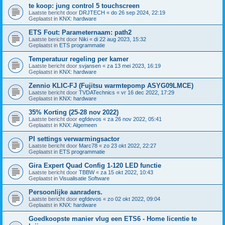
te koop: jung control 5 touchscreen
Laatste bericht door
DRJTECH
«
do 26 sep 2024, 22:19
Geplaatst in
KNX: hardware
ETS Fout: Parameternaam: path2
Laatste bericht door
Niki
«
di 22 aug 2023, 15:32
Geplaatst in
ETS programmatie
Temperatuur regeling per kamer
Laatste bericht door
svjansen
«
za 13 mei 2023, 16:19
Geplaatst in
KNX: hardware
Zennio KLIC-FJ (Fujitsu warmtepomp ASYG09LMCE)
Laatste bericht door
TVDATechnics
«
vr 16 dec 2022, 17:29
Geplaatst in
KNX: hardware
35% Korting (25-28 nov 2022)
Laatste bericht door
egfdevos
«
za 26 nov 2022, 05:41
Geplaatst in
KNX: Algemeen
PI settings verwarmingsactor
Laatste bericht door
Marc78
«
zo 23 okt 2022, 22:27
Geplaatst in
ETS programmatie
Gira Expert Quad Config 1-120 LED functie
Laatste bericht door
TBBW
«
za 15 okt 2022, 10:43
Geplaatst in
Visualisatie Software
Persoonlijke aanraders.
Laatste bericht door
egfdevos
«
zo 02 okt 2022, 09:04
Geplaatst in
KNX: hardware
Goedkoopste manier vlug een ETS6 - Home licentie te