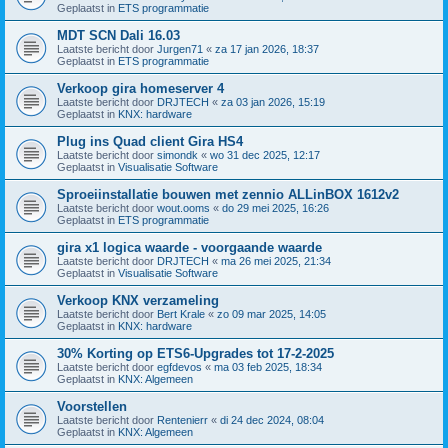
Geplaatst in
ETS programmatie
MDT SCN Dali 16.03
Laatste bericht door
Jurgen71
«
za 17 jan 2026, 18:37
Geplaatst in
ETS programmatie
Verkoop gira homeserver 4
Laatste bericht door
DRJTECH
«
za 03 jan 2026, 15:19
Geplaatst in
KNX: hardware
Plug ins Quad client Gira HS4
Laatste bericht door
simondk
«
wo 31 dec 2025, 12:17
Geplaatst in
Visualisatie Software
Sproeiinstallatie bouwen met zennio ALLinBOX 1612v2
Laatste bericht door
wout.ooms
«
do 29 mei 2025, 16:26
Geplaatst in
ETS programmatie
gira x1 logica waarde - voorgaande waarde
Laatste bericht door
DRJTECH
«
ma 26 mei 2025, 21:34
Geplaatst in
Visualisatie Software
Verkoop KNX verzameling
Laatste bericht door
Bert Krale
«
zo 09 mar 2025, 14:05
Geplaatst in
KNX: hardware
30% Korting op ETS6-Upgrades tot 17-2-2025
Laatste bericht door
egfdevos
«
ma 03 feb 2025, 18:34
Geplaatst in
KNX: Algemeen
Voorstellen
Laatste bericht door
Rentenierr
«
di 24 dec 2024, 08:04
Geplaatst in
KNX: Algemeen