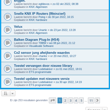
krijgen.
Laatste bericht door
egfdevos
«
zo 02 okt 2022, 08:38
Geplaatst in
KNX: Algemeen
Snelle KNX IP Routers (Weinzierl)
Laatste bericht door
Poing
«
do 30 jun 2022, 16:15
Geplaatst in
KNX: hardware
Velux
Laatste bericht door
Unartic
«
do 23 jun 2022, 13:28
Geplaatst in
KNX: Algemeen
Balken Diagram Plug-In (HS4)
Laatste bericht door
TBBW
«
wo 08 jun 2022, 21:12
Geplaatst in
Visualisatie Software
Co2 sensor jung afwijkende waardes
Laatste bericht door
charlez
«
vr 20 mei 2022, 10:27
Geplaatst in
KNX: hardware
Toestel vervangen door nieuwe library
Laatste bericht door
Lodebakker
«
zo 01 mei 2022, 18:01
Geplaatst in
ETS programmatie
Toestel updaten met nieuwere versie
Laatste bericht door
Lodebakker
«
za 30 apr 2022, 14:19
Geplaatst in
ETS programmatie
Pagina
1
van
11
1
2
3
4
5
11
Volge
Er zijn 253 resultaten gevonden
…
Ga naar