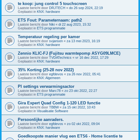
te koop: jung control 5 touchscreen
Laatste bericht door
DRJTECH
«
do 26 sep 2024, 22:19
Geplaatst in
KNX: hardware
ETS Fout: Parameternaam: path2
Laatste bericht door
Niki
«
di 22 aug 2023, 15:32
Geplaatst in
ETS programmatie
Temperatuur regeling per kamer
Laatste bericht door
svjansen
«
za 13 mei 2023, 16:19
Geplaatst in
KNX: hardware
Zennio KLIC-FJ (Fujitsu warmtepomp ASYG09LMCE)
Laatste bericht door
TVDATechnics
«
vr 16 dec 2022, 17:29
Geplaatst in
KNX: hardware
35% Korting (25-28 nov 2022)
Laatste bericht door
egfdevos
«
za 26 nov 2022, 05:41
Geplaatst in
KNX: Algemeen
PI settings verwarmingsactor
Laatste bericht door
Marc78
«
zo 23 okt 2022, 22:27
Geplaatst in
ETS programmatie
Gira Expert Quad Config 1-120 LED functie
Laatste bericht door
TBBW
«
za 15 okt 2022, 10:43
Geplaatst in
Visualisatie Software
Persoonlijke aanraders.
Laatste bericht door
egfdevos
«
zo 02 okt 2022, 09:04
Geplaatst in
KNX: hardware
Goedkoopste manier vlug een ETS6 - Home licentie te