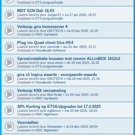
Geplaatst in
ETS programmatie
MDT SCN Dali 16.03
Laatste bericht door
Jurgen71
«
za 17 jan 2026, 18:37
Geplaatst in
ETS programmatie
Verkoop gira homeserver 4
Laatste bericht door
DRJTECH
«
za 03 jan 2026, 15:19
Geplaatst in
KNX: hardware
Plug ins Quad client Gira HS4
Laatste bericht door
simondk
«
wo 31 dec 2025, 12:17
Geplaatst in
Visualisatie Software
Sproeiinstallatie bouwen met zennio ALLinBOX 1612v2
Laatste bericht door
wout.ooms
«
do 29 mei 2025, 16:26
Geplaatst in
ETS programmatie
gira x1 logica waarde - voorgaande waarde
Laatste bericht door
DRJTECH
«
ma 26 mei 2025, 21:34
Geplaatst in
Visualisatie Software
Verkoop KNX verzameling
Laatste bericht door
Bert Krale
«
zo 09 mar 2025, 14:05
Geplaatst in
KNX: hardware
30% Korting op ETS6-Upgrades tot 17-2-2025
Laatste bericht door
egfdevos
«
ma 03 feb 2025, 18:34
Geplaatst in
KNX: Algemeen
Voorstellen
Laatste bericht door
Rentenierr
«
di 24 dec 2024, 08:04
Geplaatst in
KNX: Algemeen