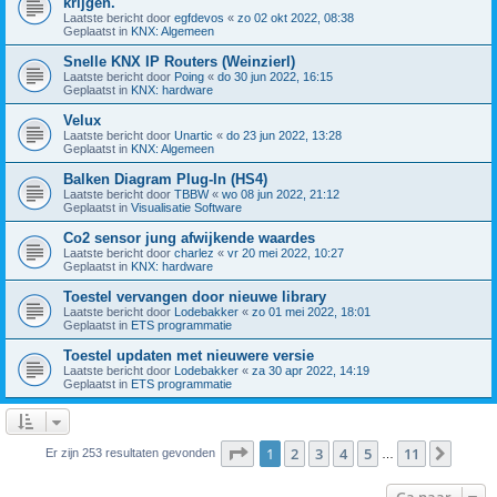
krijgen.
Laatste bericht door
egfdevos
«
zo 02 okt 2022, 08:38
Geplaatst in
KNX: Algemeen
Snelle KNX IP Routers (Weinzierl)
Laatste bericht door
Poing
«
do 30 jun 2022, 16:15
Geplaatst in
KNX: hardware
Velux
Laatste bericht door
Unartic
«
do 23 jun 2022, 13:28
Geplaatst in
KNX: Algemeen
Balken Diagram Plug-In (HS4)
Laatste bericht door
TBBW
«
wo 08 jun 2022, 21:12
Geplaatst in
Visualisatie Software
Co2 sensor jung afwijkende waardes
Laatste bericht door
charlez
«
vr 20 mei 2022, 10:27
Geplaatst in
KNX: hardware
Toestel vervangen door nieuwe library
Laatste bericht door
Lodebakker
«
zo 01 mei 2022, 18:01
Geplaatst in
ETS programmatie
Toestel updaten met nieuwere versie
Laatste bericht door
Lodebakker
«
za 30 apr 2022, 14:19
Geplaatst in
ETS programmatie
Pagina
1
van
11
1
2
3
4
5
11
Volge
Er zijn 253 resultaten gevonden
…
Ga naar