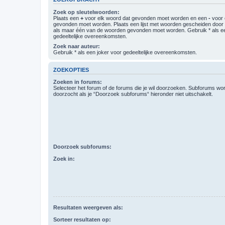
Zoek op sleutelwoorden:
Plaats een
+
voor elk woord dat gevonden moet worden en een
-
voor 
gevonden moet worden. Plaats een lijst met woorden gescheiden doo
als maar één van de woorden gevonden moet worden. Gebruik * als ee
gedeeltelijke overeenkomsten.
Zoek naar auteur:
Gebruik * als een joker voor gedeeltelijke overeenkomsten.
ZOEKOPTIES
Zoeken in forums:
Selecteer het forum of de forums die je wil doorzoeken. Subforums w
doorzocht als je “Doorzoek subforums“ hieronder niet uitschakelt.
Doorzoek subforums:
Zoek in:
Resultaten weergeven als:
Sorteer resultaten op: