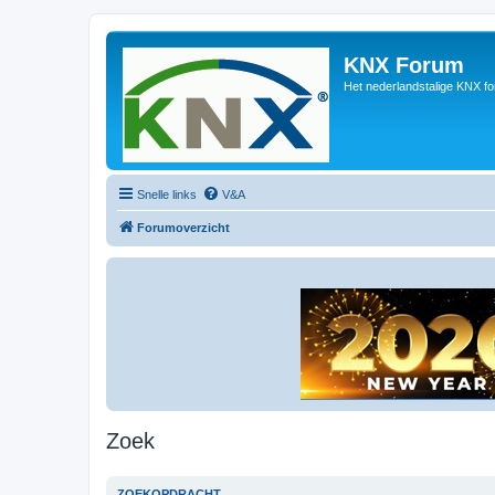
KNX Forum
Het nederlandstalige KNX f
Snelle links
V&A
Forumoverzicht
Zoek
ZOEKOPDRACHT