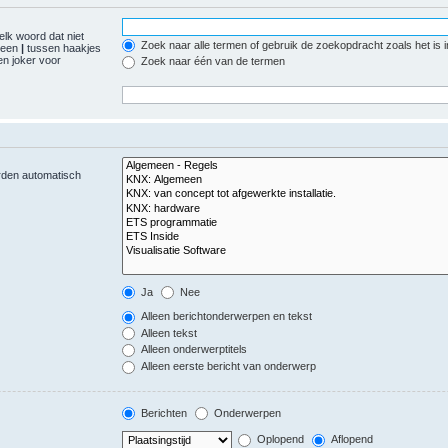
elk woord dat niet
Zoek naar alle termen of gebruik de zoekopdracht zoals het is 
r een
|
tussen haakjes
n joker voor
Zoek naar één van de termen
orden automatisch
Ja
Nee
Alleen berichtonderwerpen en tekst
Alleen tekst
Alleen onderwerptitels
Alleen eerste bericht van onderwerp
Berichten
Onderwerpen
Oplopend
Aflopend