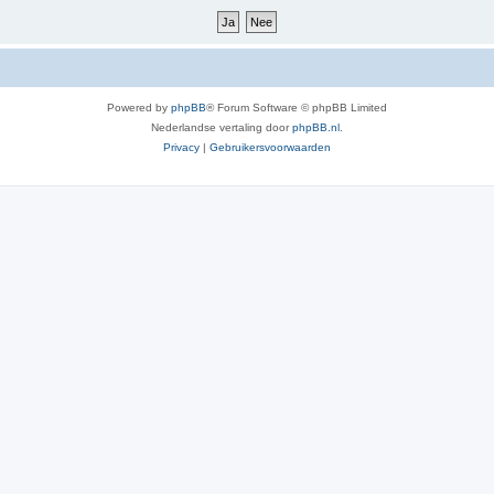
Powered by
phpBB
® Forum Software © phpBB Limited
Nederlandse vertaling door
phpBB.nl
.
Privacy
|
Gebruikersvoorwaarden