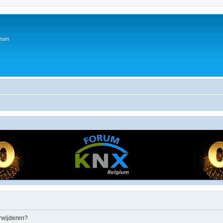
orum
erwijderen?