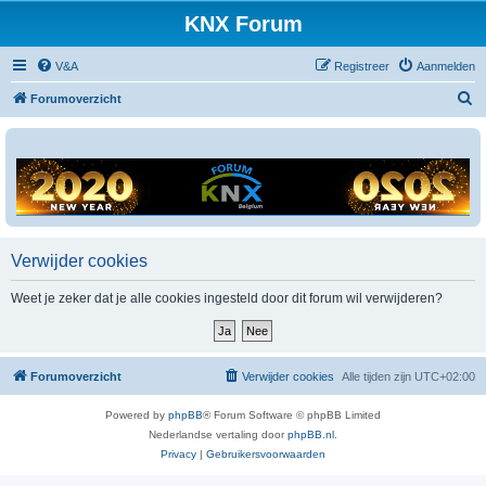
KNX Forum
V&A
Registreer
Aanmelden
Z
Forumoverzicht
o
e
k
Verwijder cookies
Weet je zeker dat je alle cookies ingesteld door dit forum wil verwijderen?
Forumoverzicht
Verwijder cookies
Alle tijden zijn
UTC+02:00
Powered by
phpBB
® Forum Software © phpBB Limited
Nederlandse vertaling door
phpBB.nl
.
Privacy
|
Gebruikersvoorwaarden