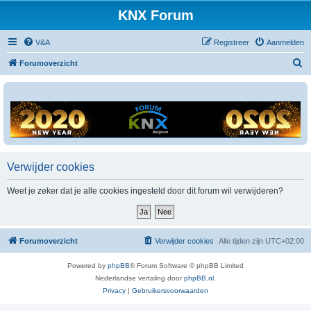
KNX Forum
V&A
Registreer
Aanmelden
Z
Forumoverzicht
o
e
k
Verwijder cookies
Weet je zeker dat je alle cookies ingesteld door dit forum wil verwijderen?
Forumoverzicht
Verwijder cookies
Alle tijden zijn
UTC+02:00
Powered by
phpBB
® Forum Software © phpBB Limited
Nederlandse vertaling door
phpBB.nl
.
Privacy
|
Gebruikersvoorwaarden