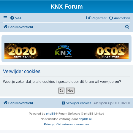
KNX Forum
V&A
Registreer
Aanmelden
Z
Forumoverzicht
o
e
k
Verwijder cookies
Weet je zeker dat je alle cookies ingesteld door dit forum wil verwijderen?
Forumoverzicht
Verwijder cookies
Alle tijden zijn
UTC+02:00
Powered by
phpBB
® Forum Software © phpBB Limited
Nederlandse vertaling door
phpBB.nl
.
Privacy
|
Gebruikersvoorwaarden