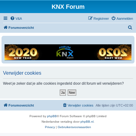
KNX Forum
V&A
Registreer
Aanmelden
Z
Forumoverzicht
o
e
k
Verwijder cookies
Weet je zeker dat je alle cookies ingesteld door dit forum wil verwijderen?
Forumoverzicht
Verwijder cookies
Alle tijden zijn
UTC+02:00
Powered by
phpBB
® Forum Software © phpBB Limited
Nederlandse vertaling door
phpBB.nl
.
Privacy
|
Gebruikersvoorwaarden