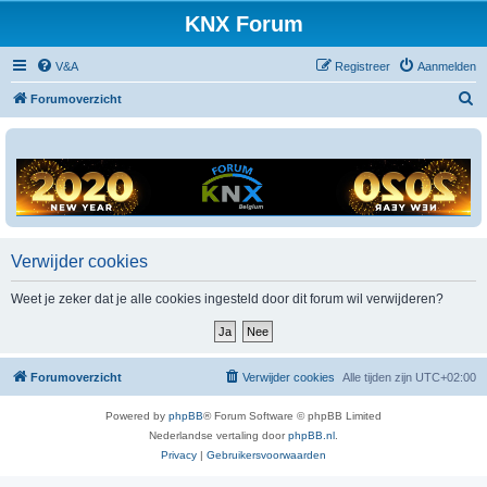
KNX Forum
V&A
Registreer
Aanmelden
Z
Forumoverzicht
o
e
k
Verwijder cookies
Weet je zeker dat je alle cookies ingesteld door dit forum wil verwijderen?
Forumoverzicht
Verwijder cookies
Alle tijden zijn
UTC+02:00
Powered by
phpBB
® Forum Software © phpBB Limited
Nederlandse vertaling door
phpBB.nl
.
Privacy
|
Gebruikersvoorwaarden