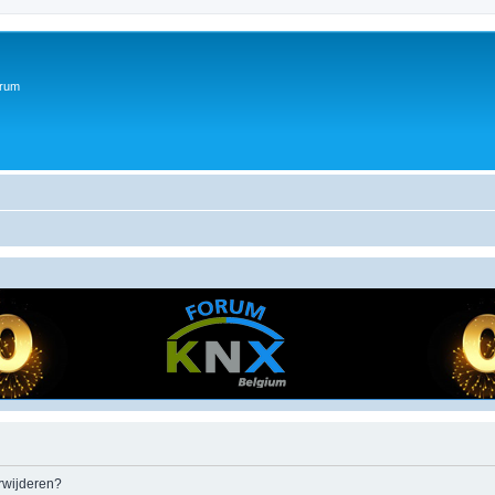
orum
erwijderen?