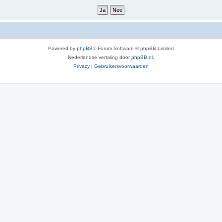
Powered by
phpBB
® Forum Software © phpBB Limited
Nederlandse vertaling door
phpBB.nl
.
Privacy
|
Gebruikersvoorwaarden