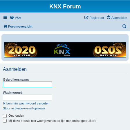
KNX Forum
V&A
Registreer
Aanmelden
Z
Forumoverzicht
o
e
k
Aanmelden
Gebruikersnaam:
Wachtwoord:
Ik ben mijn wachtwoord vergeten
Stuur activatie-e-mail opnieuw
Onthouden
Mij deze sessie niet weergeven in de lijst met online gebruikers