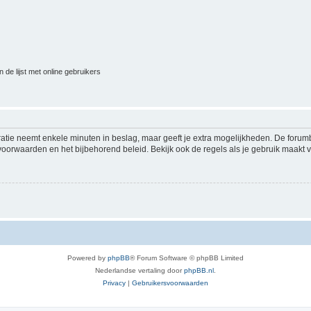
 de lijst met online gebruikers
ratie neemt enkele minuten in beslag, maar geeft je extra mogelijkheden. De foru
voorwaarden en het bijbehorend beleid. Bekijk ook de regels als je gebruik maakt v
Powered by
phpBB
® Forum Software © phpBB Limited
Nederlandse vertaling door
phpBB.nl
.
Privacy
|
Gebruikersvoorwaarden