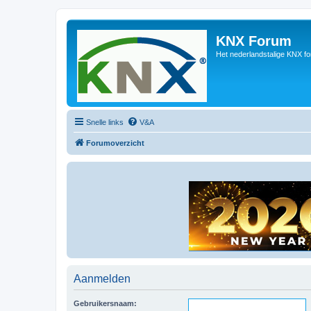
KNX Forum
Het nederlandstalige KNX f
Snelle links
V&A
Forumoverzicht
Aanmelden
Gebruikersnaam: