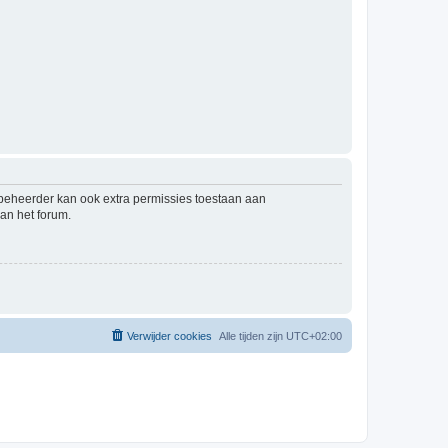
mbeheerder kan ook extra permissies toestaan aan
an het forum.
Verwijder cookies
Alle tijden zijn
UTC+02:00