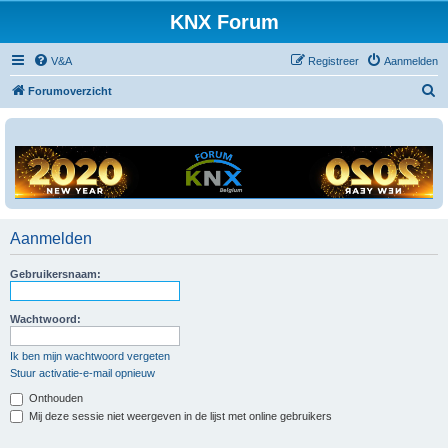
KNX Forum
V&A
Registreer
Aanmelden
Z
Forumoverzicht
o
e
k
Aanmelden
Gebruikersnaam:
Wachtwoord:
Ik ben mijn wachtwoord vergeten
Stuur activatie-e-mail opnieuw
Onthouden
Mij deze sessie niet weergeven in de lijst met online gebruikers