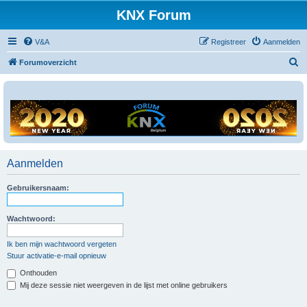
KNX Forum
V&A
Registreer
Aanmelden
Z
Forumoverzicht
o
e
k
Aanmelden
Gebruikersnaam:
Wachtwoord:
Ik ben mijn wachtwoord vergeten
Stuur activatie-e-mail opnieuw
Onthouden
Mij deze sessie niet weergeven in de lijst met online gebruikers