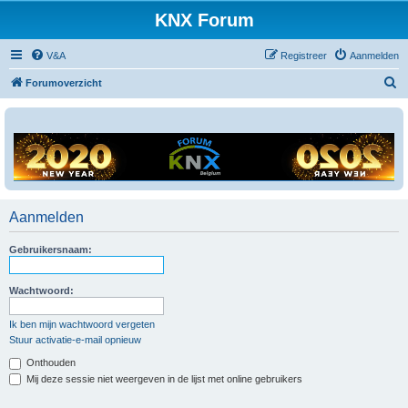
KNX Forum
V&A
Registreer
Aanmelden
Z
Forumoverzicht
o
e
k
Aanmelden
Gebruikersnaam:
Wachtwoord:
Ik ben mijn wachtwoord vergeten
Stuur activatie-e-mail opnieuw
Onthouden
Mij deze sessie niet weergeven in de lijst met online gebruikers