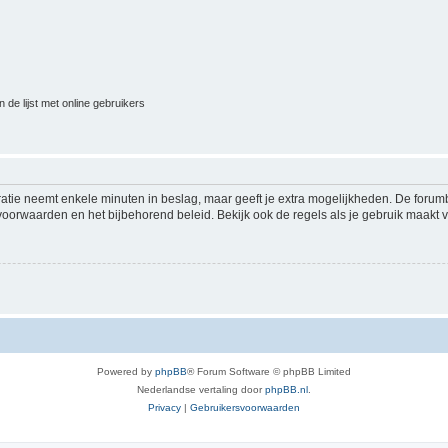
 de lijst met online gebruikers
ratie neemt enkele minuten in beslag, maar geeft je extra mogelijkheden. De foru
voorwaarden en het bijbehorend beleid. Bekijk ook de regels als je gebruik maakt v
Powered by
phpBB
® Forum Software © phpBB Limited
Nederlandse vertaling door
phpBB.nl
.
Privacy
|
Gebruikersvoorwaarden