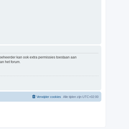
mbeheerder kan ook extra permissies toestaan aan
an het forum.
Verwijder cookies
Alle tijden zijn
UTC+02:00