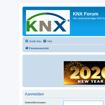
KNX Forum
Het nederlandstalige KNX f
Snelle links
V&A
Forumoverzicht
Aanmelden
Gebruikersnaam: